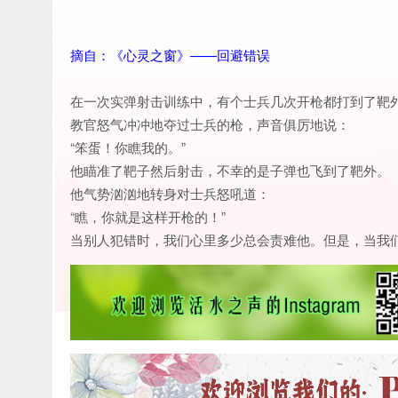
摘自：《心灵之窗》——回避错误
在一次实弹射击训练中，有个士兵几次开枪都打到了靶
教官怒气冲冲地夺过士兵的枪，声音俱厉地说：
“笨蛋！你瞧我的。”
他瞄准了靶子然后射击，不幸的是子弹也飞到了靶外。
他气势汹汹地转身对士兵怒吼道：
“瞧，你就是这样开枪的！”
当别人犯错时，我们心里多少总会责难他。但是，当我