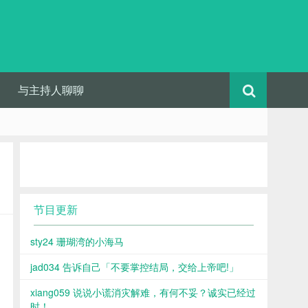
与主持人聊聊
节目更新
sty24 珊瑚湾的小海马
jad034 告诉自己「不要掌控结局，交给上帝吧!」
xiang059 说说小谎消灾解难，有何不妥？诚实已经过
时！