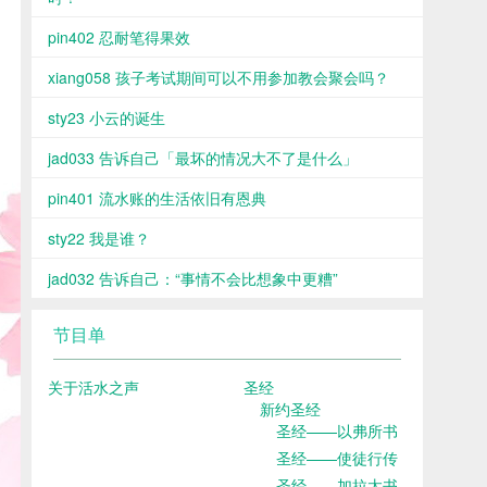
pin402 忍耐笔得果效
xiang058 孩子考试期间可以不用参加教会聚会吗？
sty23 小云的诞生
jad033 告诉自己「最坏的情况大不了是什么」
pin401 流水账的生活依旧有恩典
sty22 我是谁？
jad032 告诉自己：“事情不会比想象中更糟”
节目单
关于活水之声
圣经
新约圣经
圣经——以弗所书
圣经——使徒行传
圣经——加拉太书