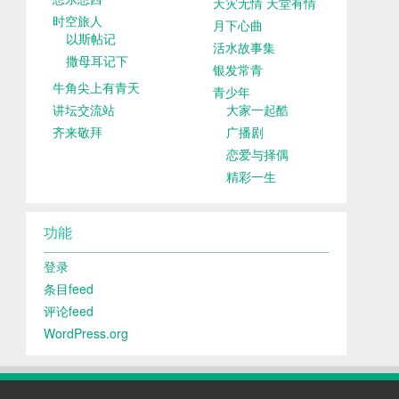
天灾无情 天堂有情
时空旅人
月下心曲
以斯帖记
活水故事集
撒母耳记下
银发常青
牛角尖上有青天
青少年
讲坛交流站
大家一起酷
齐来敬拜
广播剧
恋爱与择偶
精彩一生
功能
登录
条目feed
评论feed
WordPress.org