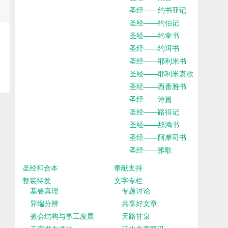
圣经——约书亚记
圣经——约伯记
圣经——约拿书
圣经——约珥书
圣经——耶利米书
圣经——耶利米哀歌
圣经——西番雅书
圣经——诗篇
圣经——路得记
圣经——那鸿书
圣经——阿摩司书
圣经——雅歌
圣经和合本
奉献支持
整装待发
文字专栏
基要真理
专题讨论
异端分辨
共享好文章
教会结构与事工发展
天路甘泉