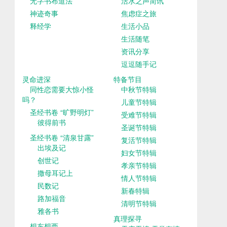
无字书布道法
活水之声简讯
神迹奇事
焦虑症之旅
释经学
生活小品
生活随笔
资讯分享
逗逗随手记
灵命进深
特备节目
同性恋需要大惊小怪
中秋节特辑
吗？
儿童节特辑
圣经书卷 “旷野明灯”
受难节特辑
彼得前书
圣诞节特辑
圣经书卷 “清泉甘露”
复活节特辑
出埃及记
妇女节特辑
创世记
孝亲节特辑
撒母耳记上
情人节特辑
民数记
新春特辑
路加福音
清明节特辑
雅各书
真理探寻
想东想西