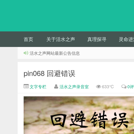
首页
关于活水之声
真理探寻
灵命进
活水之声网站最新公告信息
pin068 回避错误
文字专栏
活水之声录音室
633℃
0