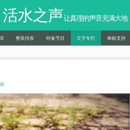
活水之声
让真理的声音充满大地
深
整装待发
特备节目
文字专栏
奉献支持
评论