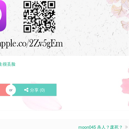
医生很丢脸
分享 (
0
)
or
moon045 杀人？废死？