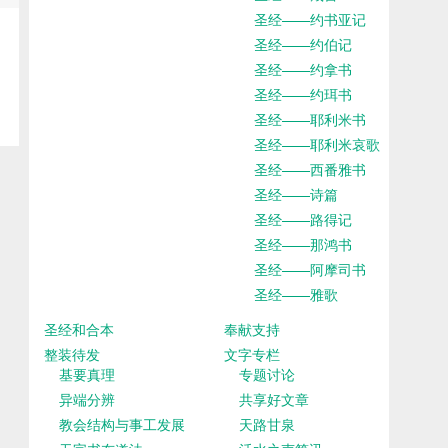
圣经——约书亚记
圣经——约伯记
圣经——约拿书
圣经——约珥书
圣经——耶利米书
圣经——耶利米哀歌
圣经——西番雅书
圣经——诗篇
圣经——路得记
圣经——那鸿书
圣经——阿摩司书
圣经——雅歌
圣经和合本
奉献支持
整装待发
文字专栏
基要真理
专题讨论
异端分辨
共享好文章
教会结构与事工发展
天路甘泉