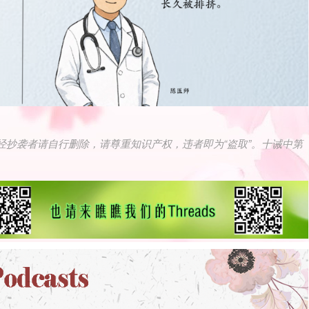
经抄袭者请自行删除，请尊重知识产权，违者即为“盗取”。十诫中第