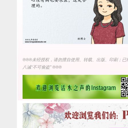
®®®未经授权，请勿擅自使用、转载、出版、印刷；已
八诫“不可偷盗” ®®®