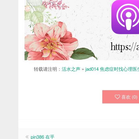
转载请注明：
活水之声
»
jad014 焦虑症时找心理
喜欢 (
0
)
pin386 在乎