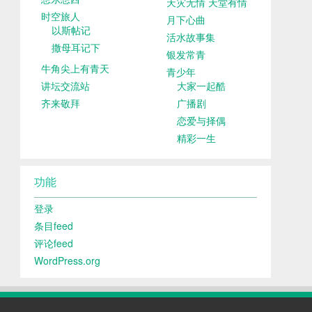
天灾无情 天堂有情
时空旅人
月下心曲
以斯帖记
活水故事集
撒母耳记下
银发常青
牛角尖上有青天
青少年
讲坛交流站
大家一起酷
齐来敬拜
广播剧
恋爱与择偶
精彩一生
功能
登录
条目feed
评论feed
WordPress.org