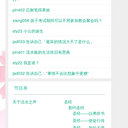
pin402 忍耐笔得果效
xiang058 孩子考试期间可以不用参加教会聚会吗？
sty23 小云的诞生
jad033 告诉自己「最坏的情况大不了是什么」
pin401 流水账的生活依旧有恩典
sty22 我是谁？
jad032 告诉自己：“事情不会比想象中更糟”
节目单
关于活水之声
圣经
新约圣经
圣经——以弗所书
圣经——使徒行传
圣经——加拉太书