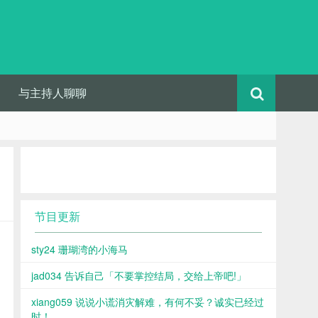
与主持人聊聊
节目更新
sty24 珊瑚湾的小海马
jad034 告诉自己「不要掌控结局，交给上帝吧!」
xiang059 说说小谎消灾解难，有何不妥？诚实已经过
时！