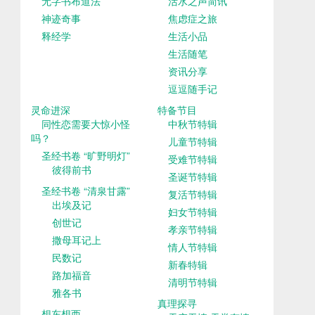
无字书布道法
活水之声简讯
神迹奇事
焦虑症之旅
释经学
生活小品
生活随笔
资讯分享
逗逗随手记
灵命进深
特备节目
同性恋需要大惊小怪
中秋节特辑
吗？
儿童节特辑
圣经书卷 “旷野明灯”
受难节特辑
彼得前书
圣诞节特辑
圣经书卷 “清泉甘露”
复活节特辑
出埃及记
妇女节特辑
创世记
孝亲节特辑
撒母耳记上
情人节特辑
民数记
新春特辑
路加福音
清明节特辑
雅各书
真理探寻
想东想西