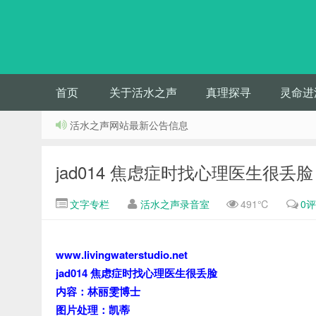
首页
关于活水之声
真理探寻
灵命进
活水之声网站最新公告信息
jad014 焦虑症时找心理医生很丢脸
文字专栏
活水之声录音室
491℃
0
www.livingwaterstudio.net
jad014 焦虑症时找心理医生很丢脸
内容：林丽雯博士
图片处理：凯蒂