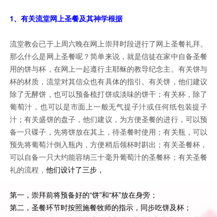
1、有关流堂网上圣餐及其神学根据
流堂教会已于上周六晚在网上崇拜时段进行了网上圣餐礼拜。
那么什么是网上圣餐呢？简单来说，就是信徒在家中自备圣餐
用的饼与杯，在网上一起遵行主耶稣的教导纪念主。有关饼与
杯的材质，流堂对其信众也有具体的指引。有关饼，他们建议
除了无酵饼，也可以预备梳打饼或淡味的饼干；有关杯，除了
葡萄汁，也可以是市面上一般无气提子汁或任何纸包装提子
汁；有关盛饼的盘子，他们建议，为方便圣餐的进行，可以预
备一只碟子，先将饼放在其上，待圣餐时使用；有关瓶，可以
预先将葡萄汁倒入瓶内，方便稍后领杯时斟出；有关圣餐杯，
可以自备一只大约能容纳三十毫升葡萄汁的圣餐杯；有关圣餐
礼的流程，
他们设计了三步，
第一，崇拜前将预备好的“饼”和“杯”放在身旁；
第二，圣餐环节时按照施餐牧师的指示，同步吃饼及杯；