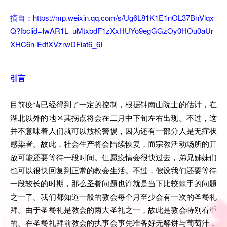
摘自：https://mp.weixin.qq.com/s/Ug6L81K1E1nOL37BnVlqx
Q?fbclid=IwAR1L_uMtxbdF1zXxHUYo9egGGzOy0HOu0aUr
XHC6n-EdfXVzrwDFiat6_6I
引言
目前疫情已经得到了一定的控制，根据钟南山院士的估计，在
湖北以外的地区其拐点将会在二月中下旬左右出现。不过，这
并不意味着人们就可以放松警惕，因为还有一部分人是无症状
感染者。故此，社会生产将会陆续恢复，而宗教活动场所的开
放可能还要等待一段时间。但愿疫情会很快过去，弟兄姊妹们
也可以很快回复到正常的教会生活。不过，假设我们还要等待
一段较长的时期，那么圣餐问题也许就是当下比较棘手的问题
之一了。我们都知道一般的教会每个月至少会有一次的圣餐礼
拜。由于圣餐礼是教会的两大圣礼之一，故此是教会特别看重
的。在圣餐礼拜前教会的执事会事先准备好无酵饼与葡萄汁，