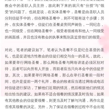
教会中的圣职人员主持，故此剩下来的就只有“分授”与“领
受”的问题了。也就是说，在实体圣餐中，圣餐是由圣职人员
分到信徒手中的，但在网络圣餐中，则不可能有这个步骤；另
外，在实体圣餐中，信徒们在圣餐桌旁同声祷告，一同纪念，
也一同领受，但在网络圣餐中，领受者很难有和他人一同领受
的画面感，并且也没有教会的执事来甄别及监督他们的领受。
对此，笔者的建议如下。笔者认为圣餐不仅是纪念基督的圣
礼，也是促进地方性教会的信徒们相交与合一的圣礼，故此，
如果要举行网络圣餐，那么网络圣餐与网络讲道必须区别对
待，后者可以向所有人开放，而前者应当只向本会中的信徒开
放。其次，如果要举行网络圣餐，那么在举行圣餐前一段时
间，也许是提前一两个礼拜，教会的牧者应当透过网络或电话
对信徒进行探访，了解他们近期的情况，然后根据他们的情况
给出恰当的建议。如果有不适合领餐的情况要及时告知，如果
有其他教会的信徒要领餐，则更当及时了解与沟通，再作出是
否准其领餐的决定。另外，为了保证在领餐的过程中不会出现