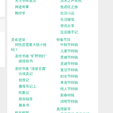
无字书布道法
活水之声简讯
神迹奇事
焦虑症之旅
释经学
生活小品
生活随笔
资讯分享
逗逗随手记
灵命进深
特备节目
同性恋需要大惊小怪
中秋节特辑
吗？
儿童节特辑
圣经书卷 “旷野明灯”
受难节特辑
彼得前书
圣诞节特辑
圣经书卷 “清泉甘露”
复活节特辑
出埃及记
妇女节特辑
创世记
孝亲节特辑
撒母耳记上
情人节特辑
民数记
新春特辑
路加福音
清明节特辑
雅各书
真理探寻
想东想西