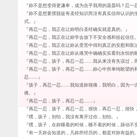
『妳不是想变得更谦卑，成为合乎我用的器皿吗？忍一
『妳不是想要摆脱徒有圣经知识而没有真实信仰认识的
式。』
『再忍一忍，我正在让妳明白圣经确实就是真的。』
『再忍一忍，我正在让妳学会放下不安全感和拾起信任
『再忍一忍，我正在让妳从受苦中得到真正的安慰和医
『再忍一忍，我正在让妳从痛哭中确确实实看到永恒的
『再忍一忍，孩子，再忍一忍……我从来没有失误过，
『再忍一忍，孩子，再忍一忍……妳心中所单纯盼望的
忍……』
『孩子，再忍一忍……我知道妳很痛，我明白，因为一
痛。』
『再忍一忍，孩子，再忍一忍……』
『再忍一忍，孩子，再忍一忍，很快，再忍一忍，很快
『嘿，孩子，别怕，我没有离开过你，别怕。』
『嘿，孩子，在妳睡着的时候，睡不着的时候，躁动不
『有一天妳会知道的，凡妳所经历的，都是对妳有益的