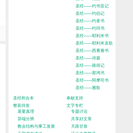
圣经——约书亚记
圣经——约伯记
圣经——约拿书
圣经——约珥书
圣经——耶利米书
圣经——耶利米哀歌
圣经——西番雅书
圣经——诗篇
圣经——路得记
圣经——那鸿书
圣经——阿摩司书
圣经——雅歌
圣经和合本
奉献支持
整装待发
文字专栏
基要真理
专题讨论
异端分辨
共享好文章
教会结构与事工发展
天路甘泉