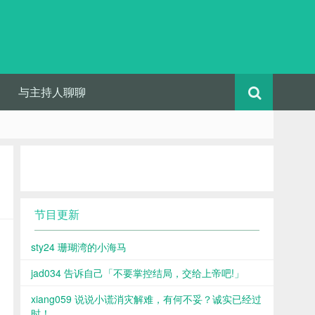
与主持人聊聊
节目更新
sty24 珊瑚湾的小海马
jad034 告诉自己「不要掌控结局，交给上帝吧!」
xiang059 说说小谎消灾解难，有何不妥？诚实已经过
时！