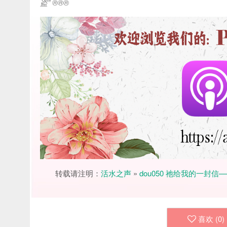
盗
” ®®®
转载请注明：
活水之声
»
dou050 祂给我的一封
喜欢 (
0
)