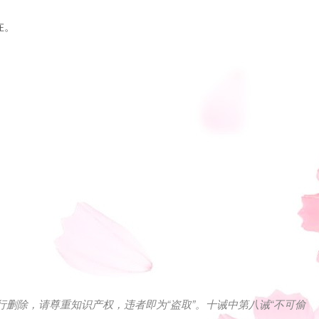
在。
。
行删除，请尊重知识产权，违者即为
“
盗取
”
。十诫中第八诫
“
不可偷