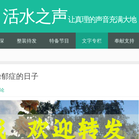
活水之声
让真理的声音充满大地
深
整装待发
特备节目
文字专栏
奉献支持
患躁郁症的日子
评论