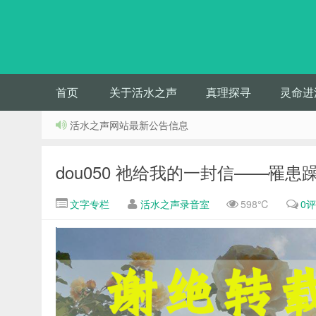
首页
关于活水之声
真理探寻
灵命进
活水之声网站最新公告信息
dou050 祂给我的一封信——罹
文字专栏
活水之声录音室
598℃
0