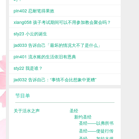
pin402 忍耐笔得果效
xiang058 孩子考试期间可以不用参加教会聚会吗？
sty23 小云的诞生
jad033 告诉自己「最坏的情况大不了是什么」
pin401 流水账的生活依旧有恩典
sty22 我是谁？
jad032 告诉自己：“事情不会比想象中更糟”
节目单
关于活水之声
圣经
新约圣经
圣经——以弗所书
圣经——使徒行传
圣经——加拉太书