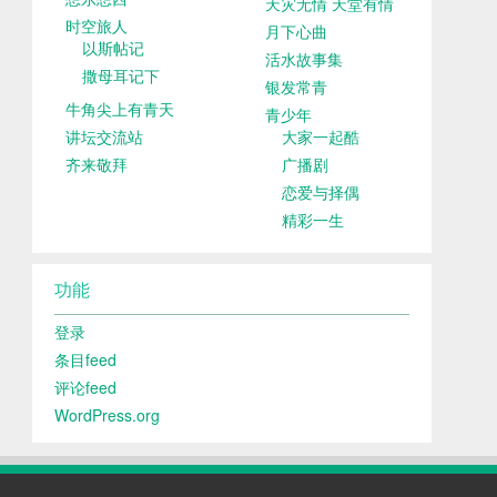
天灾无情 天堂有情
时空旅人
月下心曲
以斯帖记
活水故事集
撒母耳记下
银发常青
牛角尖上有青天
青少年
讲坛交流站
大家一起酷
齐来敬拜
广播剧
恋爱与择偶
精彩一生
功能
登录
条目feed
评论feed
WordPress.org