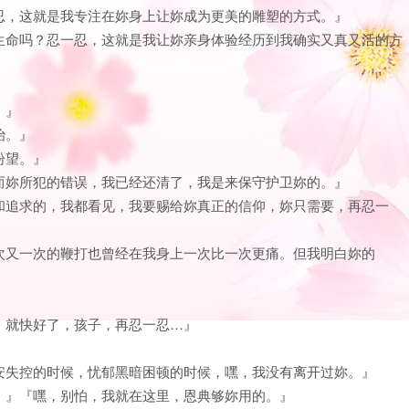
忍，这就是我专注在妳身上让妳成为更美的雕塑的方式。』
生命吗？忍一忍，这就是我让妳亲身体验经历到我确实又真又活的方
。』
治。』
盼望。』
而妳所犯的错误，我已经还清了，我是来保守护卫妳的。』
和追求的，我都看见，我要赐给妳真正的信仰，妳只需要，再忍一
次又一次的鞭打也曾经在我身上一次比一次更痛。但我明白妳的
，就快好了，孩子，再忍一忍…』
安失控的时候，忧郁黑暗困顿的时候，嘿，我没有离开过妳。』
。』『嘿，别怕，我就在这里，恩典够妳用的。』