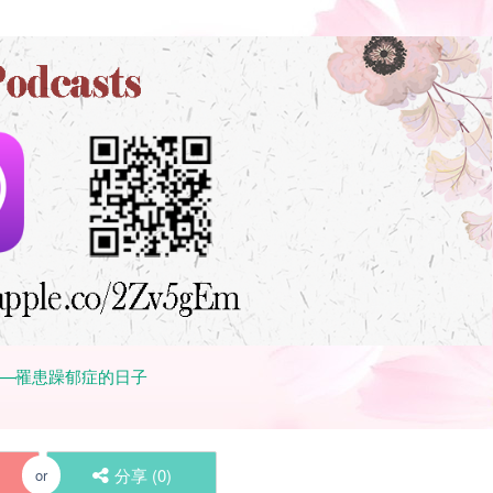
信——罹患躁郁症的日子
分享 (
0
)
or