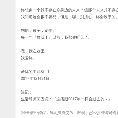
妳想象一个我不存在妳身边的未来？但那个未来并不存
我知道这会很不容易，但是，嘿，别担心，妳会没事的
别怕，孩子，别怕。
每一句『救我！』以前，我都先听见了。
嘿，我在这里。
我爱妳。
爱妳的主耶稣 上
2017年12月31日
注记：
生活导师回应说：『这痛跟2017年一样会过去的～』
®®®
未经授权，请勿擅自使用、转载；已经抄袭者请自