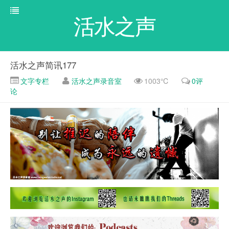
活水之声
活水之声简讯177
文字专栏
活水之声录音室
1003℃
0评
论