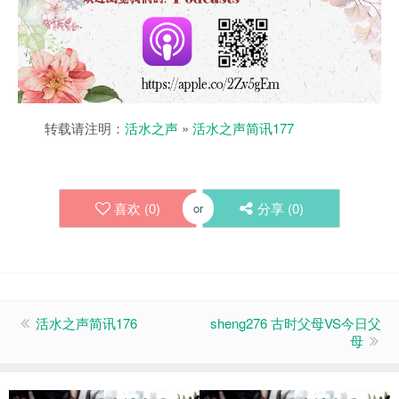
转载请注明：
活水之声
»
活水之声简讯177
喜欢 (
0
)
分享 (
0
)
or
活水之声简讯176
sheng276 古时父母VS今日父
母