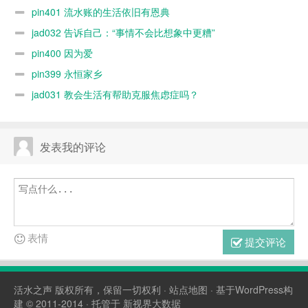
pin401 流水账的生活依旧有恩典
jad032 告诉自己：“事情不会比想象中更糟”
pin400 因为爱
pin399 永恒家乡
jad031 教会生活有帮助克服焦虑症吗？
发表我的评论
表情
提交评论
活水之声
版权所有，保留一切权利 ·
站点地图
· 基于WordPress构
建 © 2011-2014 · 托管于
新视界大数据