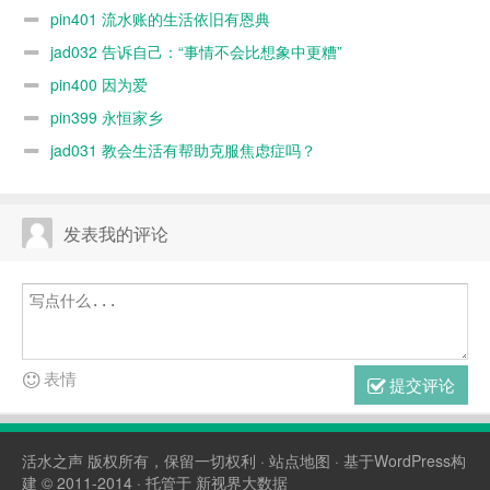
pin401 流水账的生活依旧有恩典
jad032 告诉自己：“事情不会比想象中更糟”
pin400 因为爱
pin399 永恒家乡
jad031 教会生活有帮助克服焦虑症吗？
发表我的评论
表情
提交评论
活水之声
版权所有，保留一切权利 ·
站点地图
· 基于WordPress构
建 © 2011-2014 · 托管于
新视界大数据