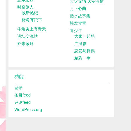
天灾无情 天堂有情
时空旅人
月下心曲
以斯帖记
活水故事集
撒母耳记下
银发常青
牛角尖上有青天
青少年
讲坛交流站
大家一起酷
齐来敬拜
广播剧
恋爱与择偶
精彩一生
功能
登录
条目feed
评论feed
WordPress.org