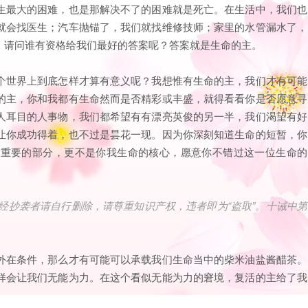
生最大的困难，也是那解决不了的困难就是死亡。在生活中，我们也
就会找医生；汽车抛锚了，我们就找维修技师；家里的水管漏水了，
，请问谁有资格给我们最好的答案呢？答案就是生命的主。
个世界上到底怎样才算有意义呢？我想惟有生命的主，我们才有可能
的主，你和我都有生命然而是否精彩或丰盛，就得看看你是否愿意寻
人耳目的人事物，我们都希望有有漂亮英俊的另一半，我们渴望有好
让你成功得着，也不过是昙花一现。因为你深刻知道生命的短暂，你
最重要的部分，更不是你我生命的核心，愿意你不错过这一位生命的
经抄袭者请自行删除，请尊重知识产权，违者即为“盗取”。十诫中第
外在条件，那么才有可能可以承载我们生命当中的柴米油盐酱醋茶。
样会让我们无能为力。在这个看似无能为力的窘境，复活的主给了我