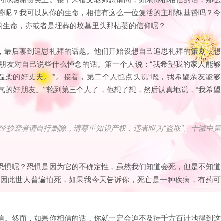
督呢？我可以从你的生命，相信有这么一位复活的主耶稣基督吗？今
的生命，亦或者是埋葬的坟墓里头那枯萎的信仰呢？
，最后聊到追思礼拜的话题。他们开始设想自己追思礼拜的策划，想
朋友对自己说些什么悼念的话。第一个人说：“我希望我的家人能够
温柔的好丈夫。’”。接着，第二个人也点头说“嗯，我希望亲友能够
气的好朋友。’”轮到第三个人了，他想了想，然后认真地说，“我希望
经抄袭者请自行删除，请尊重知识产权，违者即为“盗取”。十诫中第
恐惧呢？恐惧是因为它的不确定性，虽然我们知道会死，但是不知道
。因此世人普遍怕死，如果我今天告诉你，死亡是一种疾病，有药可
信。然而，如果你相信的话，你就一定会迫不及待千方百计地得到这