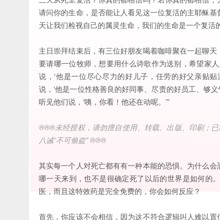
请问你的生命，是否能让人看见这一位复活的主耶稣基
天让我们检视自己的属灵生命，我们的生命是一个复活
主日崇拜结束后，有三位好朋友喝着咖啡聚在一起聊天
要请哪一位牧师，想要用什么诗歌作为送别，希望家人
说，‘他是一位尽心尽力的好儿子，任劳的好父亲贴贴
说，‘他是一位性格善良的好同事、尽责的好员工、够义
听见他们说，‘咦，你看！他还在动呢。’”
®®®未经授权，请勿擅自使用、转载、出版、印刷；已
八诫“不可偷盗” ®®®
其实每一个人对死亡都有有一种本能的恐惧。为什么会
哪一天来到，也不是很确定死了以后的世界是如何的
医，而且这特效药是完全免费的，你会如何反应？
首先，你应该不会相信，因为这不符合逻辑叫人难以置