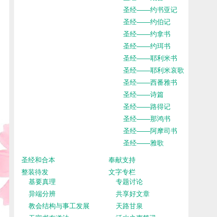
圣经——约书亚记
圣经——约伯记
圣经——约拿书
圣经——约珥书
圣经——耶利米书
圣经——耶利米哀歌
圣经——西番雅书
圣经——诗篇
圣经——路得记
圣经——那鸿书
圣经——阿摩司书
圣经——雅歌
圣经和合本
奉献支持
整装待发
文字专栏
基要真理
专题讨论
异端分辨
共享好文章
教会结构与事工发展
天路甘泉