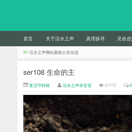
首页
关于活水之声
真理探寻
灵命进
活水之声网站最新公告信息
ser108 生命的主
复活节特辑
活水之声录音室
317℃