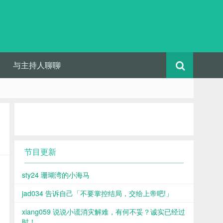
与主持人聊聊
节目更新
sty24 珊瑚湾的小海马
jad034 告诉自己「不要掌控结局，交给上帝吧!」
xiang059 说说小谎消灾解难，有何不妥？诚实已经过
时！