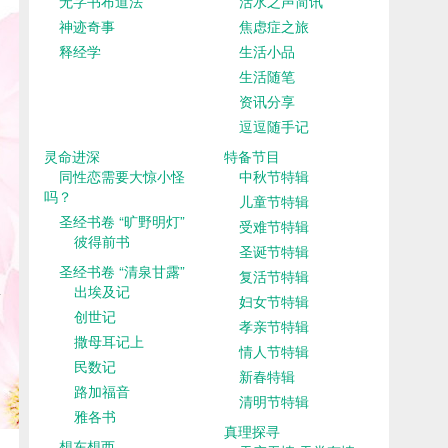
无字书布道法
活水之声简讯
神迹奇事
焦虑症之旅
释经学
生活小品
生活随笔
资讯分享
逗逗随手记
灵命进深
特备节目
同性恋需要大惊小怪
中秋节特辑
吗？
儿童节特辑
圣经书卷 “旷野明灯”
受难节特辑
彼得前书
圣诞节特辑
圣经书卷 “清泉甘露”
复活节特辑
出埃及记
妇女节特辑
创世记
孝亲节特辑
撒母耳记上
情人节特辑
民数记
新春特辑
路加福音
清明节特辑
雅各书
真理探寻
想东想西