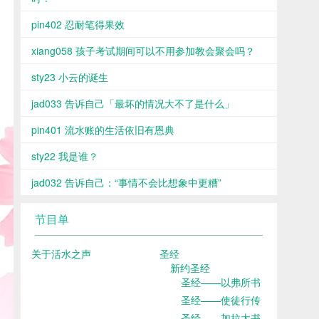
pin402 忍耐笔得果效
xiang058 孩子考试期间可以不用参加教会聚会吗？
sty23 小云的诞生
jad033 告诉自己「最坏的情况大不了是什么」
pin401 流水账的生活依旧有恩典
sty22 我是谁？
jad032 告诉自己：“事情不会比想象中更糟”
节目单
关于活水之声
圣经
新约圣经
圣经——以弗所书
圣经——使徒行传
圣经——加拉太书