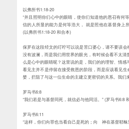
以弗所书1:18-20
“并且照明你们心中的眼睛，使你们知道他的恩召有何
信的人所显的能力是何等浩大， 就是照他在基督身上
(以弗所书1:18-20 和合本)
保罗在这段经文的叮咛可以说是苦口婆心，请不要误会
没有波澜，而是我们用世界的眼光，有时候会看不太清
么是心中的眼睛呢？这里说的是，我们的的理智、情感
看见主并不是停留在接受救恩的阶段，而是应该看见生
婪，拦阻了与这一位生命的主建立更密切的关系。我们
罗马书6:8
“我们若是与基督同死，就信必与他同活。” (罗马书6:8 
罗马书6:11
“这样，你们向罪也当看自己是死的；向 神在基督耶稣里，