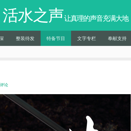
活水之声
让真理的声音充满大地
深
整装待发
特备节目
文字专栏
奉献支持
0评论