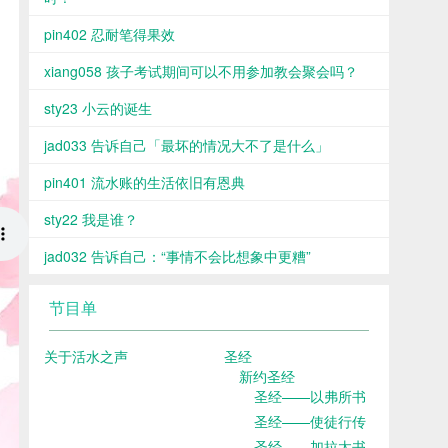
pin402 忍耐笔得果效
xiang058 孩子考试期间可以不用参加教会聚会吗？
sty23 小云的诞生
jad033 告诉自己「最坏的情况大不了是什么」
pin401 流水账的生活依旧有恩典
sty22 我是谁？
jad032 告诉自己：“事情不会比想象中更糟”
节目单
关于活水之声
圣经
新约圣经
圣经——以弗所书
圣经——使徒行传
圣经——加拉太书