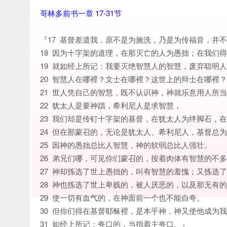
哥林多前书一章 17-31节
『17 基督差遣我，原不是为施洗，乃是为传福音，并
18 因为十字架的道理，在那灭亡的人为愚拙；在我们
19 就如经上所记：我要灭绝智慧人的智慧，废弃聪明
20 智慧人在哪裡？文士在哪裡？这世上的辩士在哪裡
21 世人凭自己的智慧，既不认识神，神就乐意用人所
22 犹太人是要神蹟，希利尼人是求智慧，
23 我们却是传钉十字架的基督，在犹太人为绊脚石，
24 但在那蒙召的，无论是犹太人、希利尼人，基督总
25 因神的愚拙总比人智慧，神的软弱总比人强壮。
26 弟兄们哪，可见你们蒙召的，按着肉体有智慧的不
27 神却拣选了世上愚拙的，叫有智慧的羞愧；又拣选
28 神也拣选了世上卑贱的，被人厌恶的，以及那无有
29 使一切有血气的，在神面前一个也不能自夸。
30 但你们得在基督耶稣裡，是本乎神，神又使他成为
31 如经上所记：夸口的，当指着主夸口。』