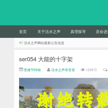
首页
关于活水之声
真理探寻
灵命进
活水之声网站最新公告信息
ser054 大能的十字架
受难节特辑
活水之声录音室
1239℃