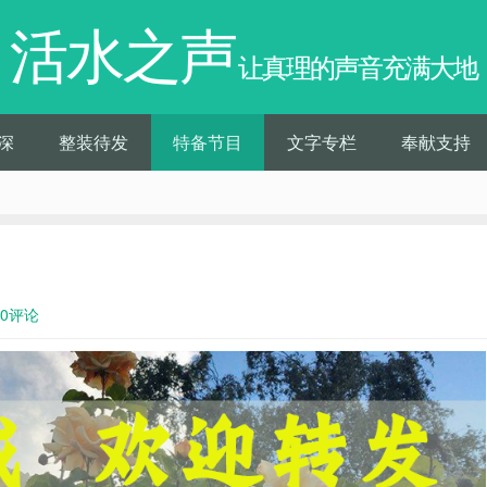
活水之声
让真理的声音充满大地
深
整装待发
特备节目
文字专栏
奉献支持
0评论