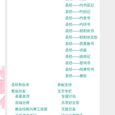
圣经——约书亚记
圣经——约伯记
圣经——约拿书
圣经——约珥书
圣经——耶利米书
圣经——耶利米哀歌
圣经——西番雅书
圣经——诗篇
圣经——路得记
圣经——那鸿书
圣经——阿摩司书
圣经——雅歌
圣经和合本
奉献支持
整装待发
文字专栏
基要真理
专题讨论
异端分辨
共享好文章
教会结构与事工发展
天路甘泉