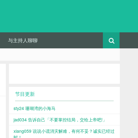
与主持人聊聊
节目更新
sty24 珊瑚湾的小海马
jad034 告诉自己「不要掌控结局，交给上帝吧!」
xiang059 说说小谎消灾解难，有何不妥？诚实已经过
时！