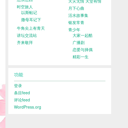
天灾无情 天堂有情
时空旅人
月下心曲
以斯帖记
活水故事集
撒母耳记下
银发常青
牛角尖上有青天
青少年
讲坛交流站
大家一起酷
齐来敬拜
广播剧
恋爱与择偶
精彩一生
功能
登录
条目feed
评论feed
WordPress.org