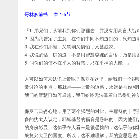
哥林多前书 二章 1-5节
『1 弟兄们，从前我到你们那裡去，并没有用高言大智
2 因为我曾定了主意，在你们中间不知道别的，只知道
3 我在你们那裡，又软弱又惧怕，又甚战兢。
4 我说的话、讲的道，不是用智慧委婉的言语，乃是用
5 叫你们的信不在乎人的智慧，只在乎神的大能。』
人可以如何来认识上帝呢？保罗在这里，给我们一个很明
常讨论的重点，那就是——上帝的道路，永远是与你和
我们的智慧再如何卓越，我们始终无法靠着自己得到神
保罗苦口婆心地，用了两个强烈的对比。主耶稣的十字
多的犹太人认定，耶稣基督的福音是愚昧的，因为他们
的身份彰显。这似乎在人看来是很愚拙的，这似乎与你
般复兴大卫的国度。所以，这不难理解，我的意思是说