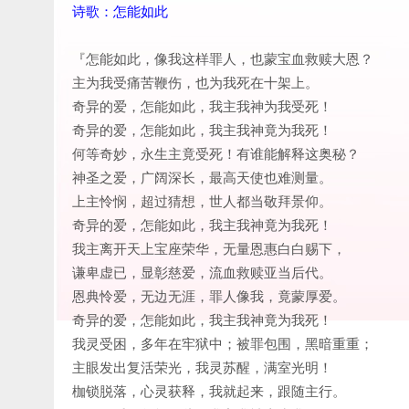
诗歌：怎能如此
『怎能如此，像我这样罪人，也蒙宝血救赎大恩？
主为我受痛苦鞭伤，也为我死在十架上。
奇异的爱，怎能如此，我主我神为我受死！
奇异的爱，怎能如此，我主我神竟为我死！
何等奇妙，永生主竟受死！有谁能解释这奥秘？
神圣之爱，广阔深长，最高天使也难测量。
上主怜悯，超过猜想，世人都当敬拜景仰。
奇异的爱，怎能如此，我主我神竟为我死！
我主离开天上宝座荣华，无量恩惠白白赐下，
谦卑虚已，显彰慈爱，流血救赎亚当后代。
恩典怜爱，无边无涯，罪人像我，竟蒙厚爱。
奇异的爱，怎能如此，我主我神竟为我死！
我灵受困，多年在牢狱中；被罪包围，黑暗重重；
主眼发出复活荣光，我灵苏醒，满室光明！
枷锁脱落，心灵获释，我就起来，跟随主行。