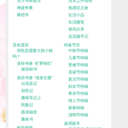
无字书布道法
活水之声简讯
神迹奇事
焦虑症之旅
释经学
生活小品
生活随笔
资讯分享
逗逗随手记
灵命进深
特备节目
同性恋需要大惊小怪
中秋节特辑
吗？
儿童节特辑
圣经书卷 “旷野明灯”
受难节特辑
彼得前书
圣诞节特辑
圣经书卷 “清泉甘露”
复活节特辑
出埃及记
妇女节特辑
创世记
孝亲节特辑
撒母耳记上
情人节特辑
民数记
新春特辑
路加福音
清明节特辑
雅各书
真理探寻
想东想西