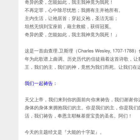
奇异的爱，怎能如此，我主我神竟为我死！
不再定罪，心中除尽忧愁；我拥有主并祂所有。
主内生活，让祂居首；穿起义袍，圣洁无垢；
坦然无惧到宝座前，藉主救赎，获得冠冕。
奇异的爱，怎能如此，我主我神竟为我死！ 』
这是一首由查理.卫斯理（Charles Wesley, 1707-1788
年为此歌谱上曲调。历史历代的信徒藉着这首诗歌，让
王，我们的主，我们的神，竟然为我们而死。让我们在
我们一起祷告：
天父上帝，我们来到你的面前向你来祷告，我们谢谢你
身体的身体来拥抱我们的主。你是我们的主，你是我们
活，我们祷告，奉恩主耶稣基督宝贵的圣名。阿们！
今天的主题经文是『大能的十字架』。