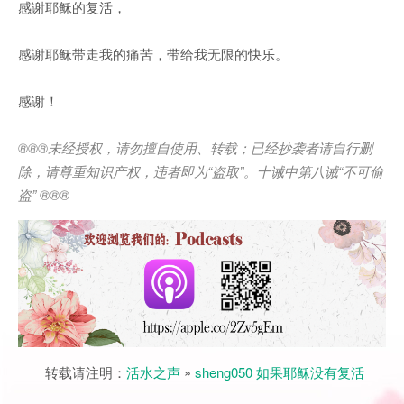
感谢耶稣的复活，
感谢耶稣带走我的痛苦，带给我无限的快乐。
感谢！
®®®
未经授权，请勿擅自使用、转载；已经抄袭者请自行删
除，请尊重知识产权，违者即为
“
盗取
”
。十诫中第八诫
“
不可偷
盗
” ®®®
转载请注明：
活水之声
»
sheng050 如果耶稣没有复活