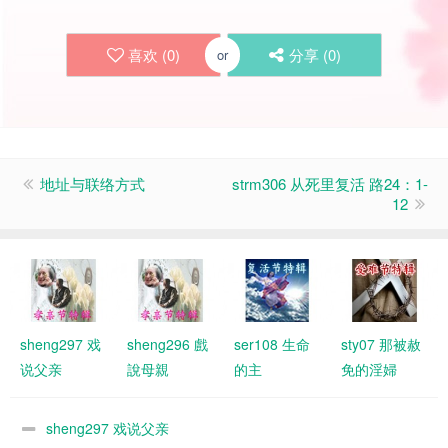
喜欢 (
0
)
分享 (
0
)
or
地址与联络方式
strm306 从死里复活 路24：1-
12
sheng297 戏
sheng296 戲
ser108 生命
sty07 那被赦
说父亲
說母親
的主
免的淫婦
sheng297 戏说父亲