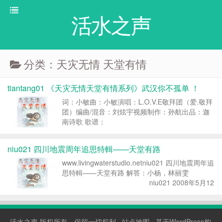
活水之声
分类：天灾无情 天堂有情
tiantang01 《天灾无情天堂有情系列》武汉你不孤单 ！
词：小敏曲：小敏演唱：L.O.V.E敬拜团（爱.敬拜
团）编曲/混音：刘炫宇视频制作：孙航出品：迦
南诗歌 歌谱：
https://www.zanmeishi.com/tab/37219.html 转
载请注明：活水之声 » tiantang01 《天灾无情...
niu021 四川地震周年追思特輯——天堂有路
www.livingwaterstudio.netniu021 四川地震周年追
思特輯——天堂有路 解答：小杨，林丽雯
niu021 2008年5月12
日下午2点28分，四川汶川发生了8级强烈地震，
震毁了许许多多建筑物，楼房校舍一瞬...
活水之声
版权所有，保留一切权利 ·
站点地图
· 基于WordPress构