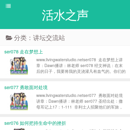
活水之声
分类：讲坛交流站
ser078 走在梦想上
www.livingwaterstudio.netser078 走在梦想上讲
章：Dawn播讲：林老师 ser078 经文神说：在末
后的日子，我要将我的灵浇灌凡有血气的。你们的
儿女要说预言；你们的少年人要见异象；老年人要
做异梦。(徒2:17...
ser077 勇敢面对处境
www.livingwaterstudio.netser077 勇敢面对处境
讲章：Dawn播讲：林老师 ser077 圣经出处：撒
母耳记上17：1-111 非利士人招聚他们的军旅，
要来争战；聚集在属犹大的梭哥，安营在梭哥和亚
西...
ser076 如何把持生命中的挫折