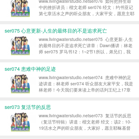
www.livingwaterstudio.netser076 如何把持生命
中的挫折讲员：楷文老师 ser076 经文：约书亚记
第七章活水之声的听众朋友，大家平安，愿意主耶
稣基督的恩惠常常与大家同在。今天我们的经文是
约书亚记第七章。第七章...
ser075 心意更新-人生的最终目的不是追求死亡
www.livingwaterstudio.netser075 心意更新-人生
的最终目的不是追求死亡讲章：Dawn播讲：林老
师 ser075 罗马书12：1~2节1所以，弟兄们，我
以上帝的慈悲劝你们，将身体献上，当作活祭，是
圣洁的，是上帝...
ser074 患难中神的足迹
www.livingwaterstudio.netser074 患难中神的足
迹讲道：林老师 ser074 听众朋友大家平安，我是
林老师！今天我们要来读上帝的话列王纪上17章
1-10节，我们来探讨一个题目——《患难中神的
足迹》。列王纪上17...
ser073 复活节的反思
www.livingwaterstudio.netser073 复活节的反思
（复活节特辑）讲道：楷文老师 经文：该2：10-
19活水之声的听众朋友，大家好，愿主耶稣基督
的恩惠丰沛的充满在弟兄姐妹当中，我是您属灵的