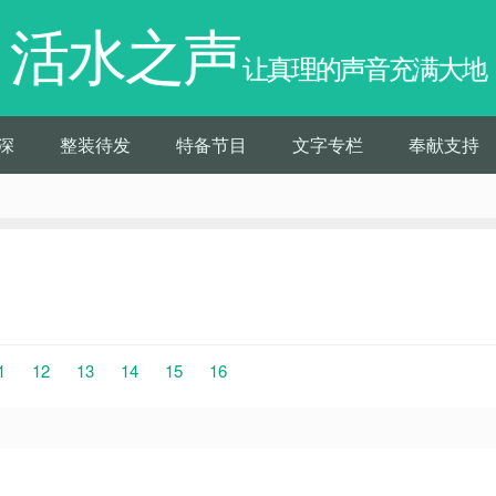
活水之声
让真理的声音充满大地
深
整装待发
特备节目
文字专栏
奉献支持
1
12
13
14
15
16