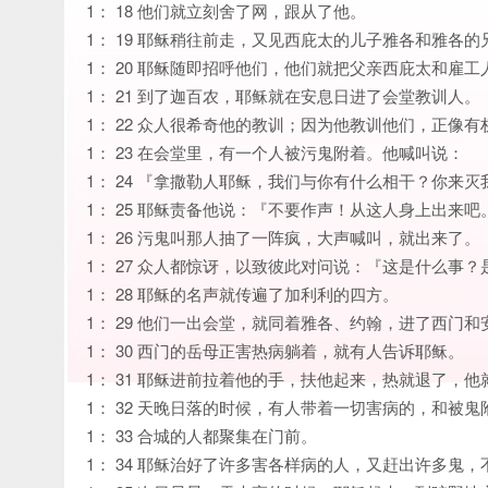
1： 18 他们就立刻舍了网，跟从了他。
1： 19 耶稣稍往前走，又见西庇太的儿子雅各和雅各
1： 20 耶稣随即招呼他们，他们就把父亲西庇太和雇
1： 21 到了迦百农，耶稣就在安息日进了会堂教训人。
1： 22 众人很希奇他的教训；因为他教训他们，正像
1： 23 在会堂里，有一个人被污鬼附着。他喊叫说：
1： 24 『拿撒勒人耶稣，我们与你有什么相干？你来
1： 25 耶稣责备他说：『不要作声！从这人身上出来吧
1： 26 污鬼叫那人抽了一阵疯，大声喊叫，就出来了。
1： 27 众人都惊讶，以致彼此对问说：『这是什么事
1： 28 耶稣的名声就传遍了加利利的四方。
1： 29 他们一出会堂，就同着雅各、约翰，进了西门
1： 30 西门的岳母正害热病躺着，就有人告诉耶稣。
1： 31 耶稣进前拉着他的手，扶他起来，热就退了，
1： 32 天晚日落的时候，有人带着一切害病的，和被
1： 33 合城的人都聚集在门前。
1： 34 耶稣治好了许多害各样病的人，又赶出许多鬼