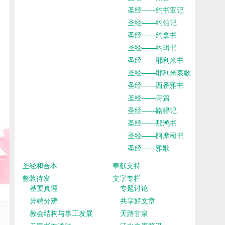
圣经——约书亚记
圣经——约伯记
圣经——约拿书
圣经——约珥书
圣经——耶利米书
圣经——耶利米哀歌
圣经——西番雅书
圣经——诗篇
圣经——路得记
圣经——那鸿书
圣经——阿摩司书
圣经——雅歌
圣经和合本
奉献支持
整装待发
文字专栏
基要真理
专题讨论
异端分辨
共享好文章
教会结构与事工发展
天路甘泉