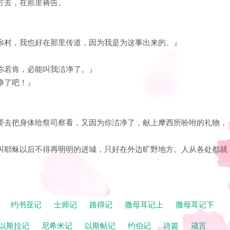
地方去，在那里祷告。
的乡村，我也好在那里传道，因为我是为这事出来的。』
『你若肯，必能叫我洁净了。』
净了吧！』
，只要去把身体给祭司察看，又因为你洁净了，献上摩西所吩咐的礼物，
了，叫耶稣以后不得再明明的进城，只好在外边旷野地方。人从各处都就
记
约书亚记
士师记
路得记
撒母耳记上
撒母耳记下
以斯拉记
尼希米记
以斯帖记
约伯记
诗篇
箴言