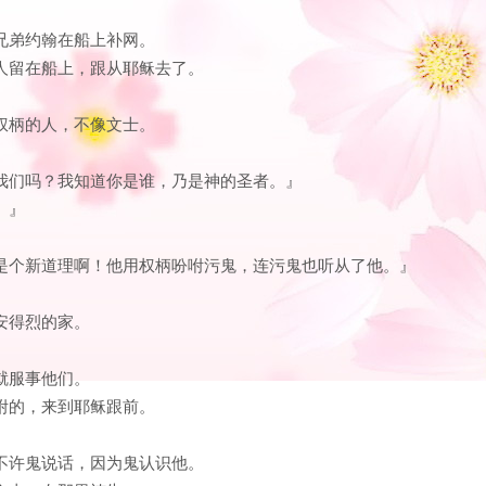
的兄弟约翰在船上补网。
工人留在船上，跟从耶稣去了。
有权柄的人，不像文士。
灭我们吗？我知道你是谁，乃是神的圣者。』
。』
？是个新道理啊！他用权柄吩咐污鬼，连污鬼也听从了他。』
和安得烈的家。
他就服事他们。
鬼附的，来到耶稣跟前。
，不许鬼说话，因为鬼认识他。