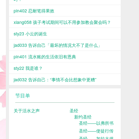
pin402 忍耐笔得果效
xiang058 孩子考试期间可以不用参加教会聚会吗？
sty23 小云的诞生
jad033 告诉自己「最坏的情况大不了是什么」
pin401 流水账的生活依旧有恩典
sty22 我是谁？
jad032 告诉自己：“事情不会比想象中更糟”
节目单
关于活水之声
圣经
新约圣经
圣经——以弗所书
圣经——使徒行传
圣经——加拉太书