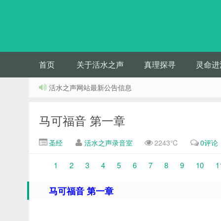
首页
关于活水之声
真理探寻
灵命进
活水之声网站最新公告信息
马可福音 第一章
圣经
活水之声录音室
2243℃
0评论
1
2
3
4
5
6
7
8
9
10
1
马可福音 第一章