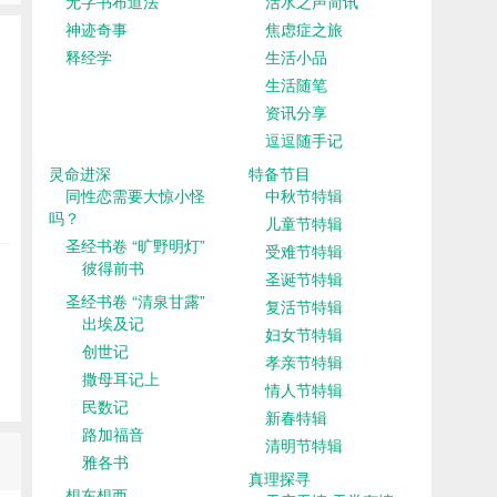
无字书布道法
活水之声简讯
神迹奇事
焦虑症之旅
释经学
生活小品
生活随笔
资讯分享
逗逗随手记
灵命进深
特备节目
同性恋需要大惊小怪
中秋节特辑
吗？
儿童节特辑
圣经书卷 “旷野明灯”
受难节特辑
彼得前书
圣诞节特辑
圣经书卷 “清泉甘露”
复活节特辑
出埃及记
妇女节特辑
创世记
孝亲节特辑
撒母耳记上
情人节特辑
民数记
新春特辑
路加福音
清明节特辑
雅各书
真理探寻
想东想西