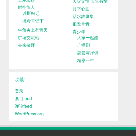
天灾无情 天堂有情
时空旅人
月下心曲
以斯帖记
活水故事集
撒母耳记下
银发常青
牛角尖上有青天
青少年
讲坛交流站
大家一起酷
齐来敬拜
广播剧
恋爱与择偶
精彩一生
功能
登录
条目feed
评论feed
WordPress.org