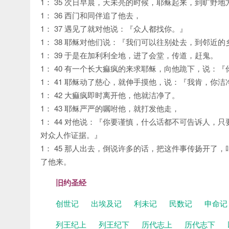
1： 35 次日早晨，天未亮的时候，耶稣起来，到旷野
1： 36 西门和同伴追了他去，
1： 37 遇见了就对他说：『众人都找你。』
1： 38 耶稣对他们说：『我们可以往别处去，到邻近
1： 39 于是在加利利全地，进了会堂，传道，赶鬼。
1： 40 有一个长大痲疯的来求耶稣，向他跪下，说：
1： 41 耶稣动了慈心，就伸手摸他，说：『我肯，你洁
1： 42 大痲疯即时离开他，他就洁净了。
1： 43 耶稣严严的嘱咐他，就打发他走，
1： 44 对他说：『你要谨慎，什么话都不可告诉人
对众人作证据。』
1： 45 那人出去，倒说许多的话，把这件事传扬开
了他来。
旧约圣经
创世记
出埃及记
利未记
民数记
申命
列王纪上
列王纪下
历代志上
历代志下