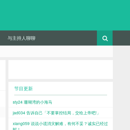
与主持人聊聊
节目更新
sty24 珊瑚湾的小海马
jad034 告诉自己「不要掌控结局，交给上帝吧!」
xiang059 说说小谎消灾解难，有何不妥？诚实已经过
时！