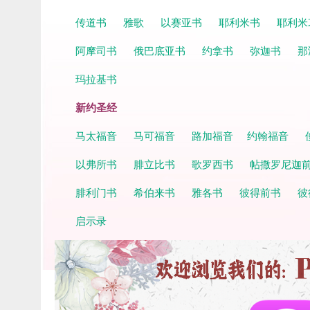
传道书
雅歌
以赛亚书
耶利米书
耶利米
阿摩司书
俄巴底亚书
约拿书
弥迦书
那
玛拉基书
新约圣经
马太福音
马可福音
路加福音
约翰福音
以弗所书
腓立比书
歌罗西书
帖撒罗尼迦
腓利门书
希伯来书
雅各书
彼得前书
彼
启示录