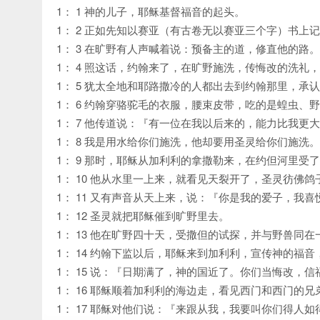
1： 1 神的儿子，耶稣基督福音的起头。
1： 2 正如先知以赛亚（有古卷无以赛亚三个字）书
1： 3 在旷野有人声喊着说：预备主的道，修直他的路。
1： 4 照这话，约翰来了，在旷野施洗，传悔改的洗礼
1： 5 犹太全地和耶路撒冷的人都出去到约翰那里，承
1： 6 约翰穿骆驼毛的衣服，腰束皮带，吃的是蝗虫、
1： 7 他传道说：『有一位在我以后来的，能力比我更
1： 8 我是用水给你们施洗，他却要用圣灵给你们施洗
1： 9 那时，耶稣从加利利的拿撒勒来，在约但河里受
1： 10 他从水里一上来，就看见天裂开了，圣灵彷佛
1： 11 又有声音从天上来，说：『你是我的爱子，我喜
1： 12 圣灵就把耶稣催到旷野里去。
1： 13 他在旷野四十天，受撒但的试探，并与野兽同
1： 14 约翰下监以后，耶稣来到加利利，宣传神的福音
1： 15 说：『日期满了，神的国近了。你们当悔改，信
1： 16 耶稣顺着加利利的海边走，看见西门和西门的
1： 17 耶稣对他们说：『来跟从我，我要叫你们得人