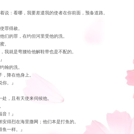
上记着说：看哪，我要差遣我的使者在你前面，预备道路。
，使罪得赦。
认他们的罪，在约但河里受他的洗。
野蜜。
大，我就是弯腰给他解鞋带也是不配的。
。』
了约翰的洗。
鸽子，降在他身上。
悦你。』
在一处，且有天使来伺候他。
，
福音！』
兄弟安得烈在海里撒网；他们本是打鱼的。
如得鱼一样。』