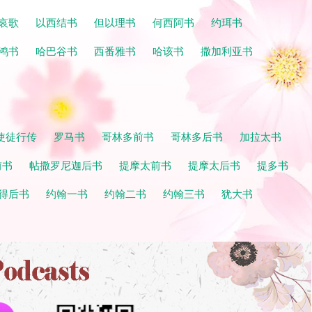
哀歌
以西结书
但以理书
何西阿书
约珥书
鸿书
哈巴谷书
西番雅书
哈该书
撒加利亚书
使徒行传
罗马书
哥林多前书
哥林多后书
加拉太书
前书
帖撒罗尼迦后书
提摩太前书
提摩太后书
提多书
得后书
约翰一书
约翰二书
约翰三书
犹大书