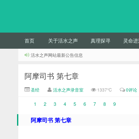
首页
关于活水之声
真理探寻
灵命进
活水之声网站最新公告信息
阿摩司书 第七章
圣经
活水之声录音室
1337℃
0评论
1
2
3
4
5
6
7
8
9
阿摩司书 第七章