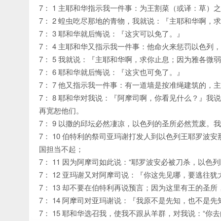
7： 1 主耶和华指示我一件事：为王割菜（或译：草
7： 2 蝗虫吃尽那地的青物，我就说：『主耶和华啊
7： 3 耶和华就后悔说：『这灾可以免了。』
7： 4 主耶和华又指示我一件事：他命火来惩罚以色列
7： 5 我就说：『主耶和华啊，求你止息；因为雅各微
7： 6 耶和华就后悔说：『这灾也可免了。』
7： 7 他又指示我一件事：有一道墙是按准绳建筑的，
7： 8 耶和华对我说：『阿摩司啊，你看见什么？』
再宽恕他们。
7： 9 以撒的邱坛必然凄凉，以色列的圣所必然荒废。
7： 10 伯特利的祭司亚玛谢打发人到以色列王耶罗
国担当不起；
7： 11 因为阿摩司如此说：“耶罗波安必被刀杀，以色
7： 12 亚玛谢又对阿摩司说：『你这先见哪，要逃往
7： 13 却不要在伯特利再说预言；因为这里有王的圣
7： 14 阿摩司对亚玛谢说：『我原不是先知，也不是
7： 15 耶和华选召我，使我不跟从羊群，对我说：“你