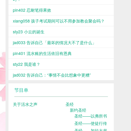
pin402 忍耐笔得果效
xiang058 孩子考试期间可以不用参加教会聚会吗？
sty23 小云的诞生
jad033 告诉自己「最坏的情况大不了是什么」
pin401 流水账的生活依旧有恩典
sty22 我是谁？
jad032 告诉自己：“事情不会比想象中更糟”
节目单
关于活水之声
圣经
新约圣经
圣经——以弗所书
圣经——使徒行传
圣经——加拉太书