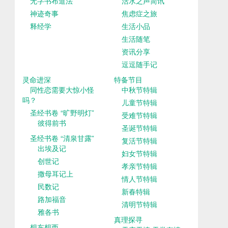
无字书布道法
活水之声简讯
神迹奇事
焦虑症之旅
释经学
生活小品
生活随笔
资讯分享
逗逗随手记
灵命进深
特备节目
同性恋需要大惊小怪
中秋节特辑
吗？
儿童节特辑
圣经书卷 “旷野明灯”
受难节特辑
彼得前书
圣诞节特辑
圣经书卷 “清泉甘露”
复活节特辑
出埃及记
妇女节特辑
创世记
孝亲节特辑
撒母耳记上
情人节特辑
民数记
新春特辑
路加福音
清明节特辑
雅各书
真理探寻
想东想西