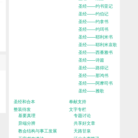
圣经——约书亚记
圣经——约伯记
圣经——约拿书
圣经——约珥书
圣经——耶利米书
圣经——耶利米哀歌
圣经——西番雅书
圣经——诗篇
圣经——路得记
圣经——那鸿书
圣经——阿摩司书
圣经——雅歌
圣经和合本
奉献支持
整装待发
文字专栏
基要真理
专题讨论
异端分辨
共享好文章
教会结构与事工发展
天路甘泉