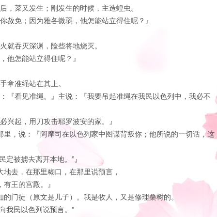
）之后，菜又发生；刚发生的时候，主造蝗虫。
，求你赦免；因为雅各微弱，他怎能站立得住呢？』
，火就吞灭深渊，险些将地烧灭。
弱，他怎能站立得住呢？』
主手拿准绳站在其上。
我说：『看见准绳。』主说：『我要吊起准绳在我民以色列中，我必不
我必兴起，用刀攻击耶罗波安的家。』
波安那里，说：『阿摩司在以色列家中图谋背叛你；他所说的一切话，这
列民定被掳去离开本地。”』
犹大地去，在那里糊口，在那里说预言，
所，有王的宫殿。』
先知的门徒（原文是儿子）。我是牧人，又是修理桑树的。
去向我民以色列说预言。”