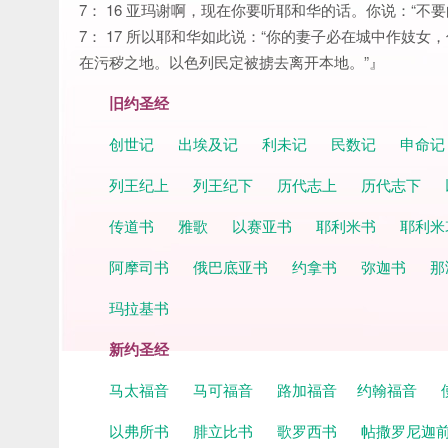
7： 16 亚玛谢啊，现在你要听耶和华的话。你说：“
7： 17 所以耶和华如此说：“你的妻子必在城中作妓
在污秽之地。以色列民定被掳去离开本地。”』
旧约圣经
创世记
出埃及记
利未记
民数记
申命
列王纪上
列王纪下
历代志上
历代志下
传道书
雅歌
以赛亚书
耶利米书
耶利米
阿摩司书
俄巴底亚书
约拿书
弥迦书
那
玛拉基书
新约圣经
马太福音
马可福音
路加福音
约翰福音
以弗所书
腓立比书
歌罗西书
帖撒罗尼迦