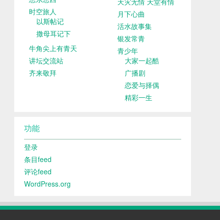
天灾无情 天堂有情
时空旅人
月下心曲
以斯帖记
活水故事集
撒母耳记下
银发常青
牛角尖上有青天
青少年
讲坛交流站
大家一起酷
齐来敬拜
广播剧
恋爱与择偶
精彩一生
功能
登录
条目feed
评论feed
WordPress.org