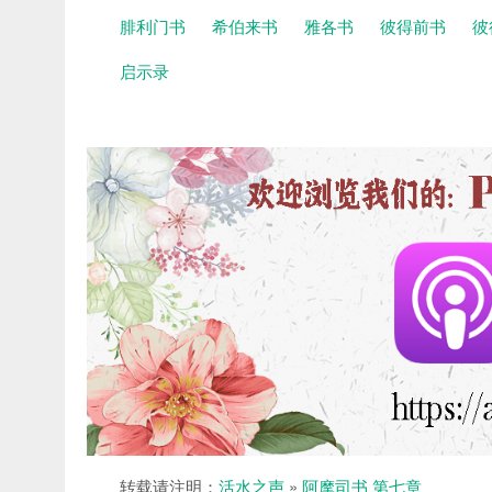
腓利门书
希伯来书
雅各书
彼得前书
彼
启示录
转载请注明：
活水之声
»
阿摩司书 第七章