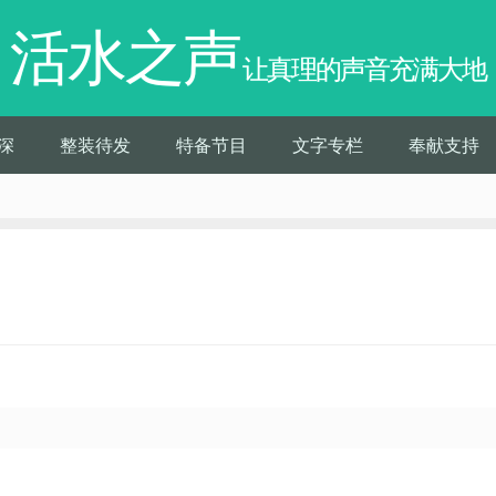
活水之声
让真理的声音充满大地
深
整装待发
特备节目
文字专栏
奉献支持