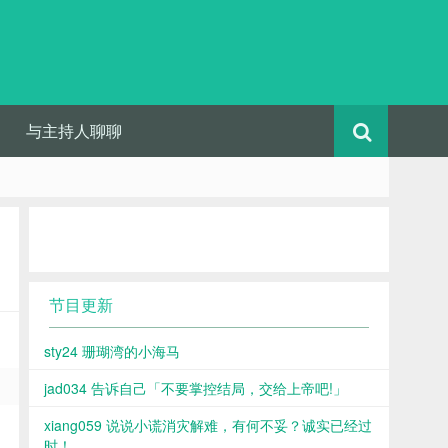
与主持人聊聊
节目更新
sty24 珊瑚湾的小海马
jad034 告诉自己「不要掌控结局，交给上帝吧!」
xiang059 说说小谎消灾解难，有何不妥？诚实已经过
时！