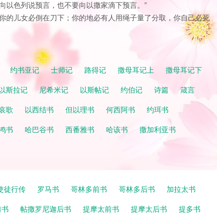
不要向以色列说预言，也不要向以撒家滴下预言。”
女，你的儿女必倒在刀下；你的地必有人用绳子量了分取，你自己必死
记
约书亚记
士师记
路得记
撒母耳记上
撒母耳记下
以斯拉记
尼希米记
以斯帖记
约伯记
诗篇
箴言
哀歌
以西结书
但以理书
何西阿书
约珥书
鸿书
哈巴谷书
西番雅书
哈该书
撒加利亚书
使徒行传
罗马书
哥林多前书
哥林多后书
加拉太书
前书
帖撒罗尼迦后书
提摩太前书
提摩太后书
提多书