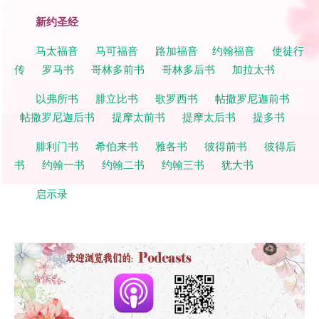
新约圣经
马太福音
马可福音
路加福音
约翰福音
使徒行
传
罗马书
哥林多前书
哥林多后书
加拉太书
以弗所书
腓立比书
歌罗西书
帖撒罗尼迦前书
帖撒罗尼迦后书
提摩太前书
提摩太后书
提多书
腓利门书
希伯来书
雅各书
彼得前书
彼得后
书
约翰一书
约翰二书
约翰三书
犹大书
启示录