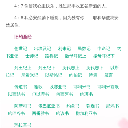
4：7 你使我心里快乐，胜过那丰收五谷新酒的人。
4：8 我必安然躺下睡觉，因为独有你——耶和华使我安
然居住。
旧约圣经
创世记
出埃及记
利未记
民数记
申命记
约
书亚记
士师记
路得记
撒母耳记上
撒母耳记下
列王纪上
列王纪下
历代志上
历代志下
以斯
拉记
尼希米记
以斯帖记
约伯记
诗篇
箴言
传道书
雅歌
以赛亚书
耶利米书
耶利米哀歌
以西结书
但以理书
何西阿书
约珥书
阿摩司书
俄巴底亚书
约拿书
弥迦书
那鸿书
哈巴谷书
西番雅书
哈该书
撒加利亚书
玛拉基书