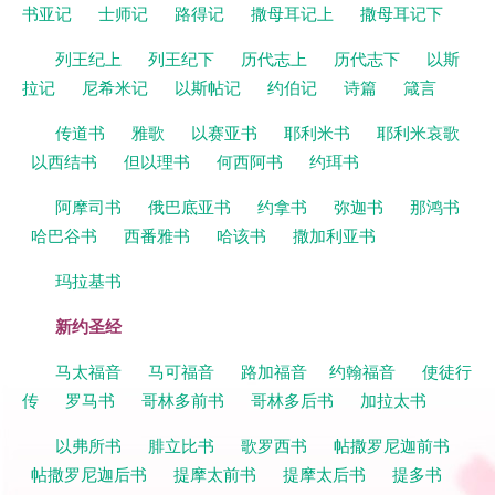
书亚记
士师记
路得记
撒母耳记上
撒母耳记下
列王纪上
列王纪下
历代志上
历代志下
以斯
拉记
尼希米记
以斯帖记
约伯记
诗篇
箴言
传道书
雅歌
以赛亚书
耶利米书
耶利米哀歌
以西结书
但以理书
何西阿书
约珥书
阿摩司书
俄巴底亚书
约拿书
弥迦书
那鸿书
哈巴谷书
西番雅书
哈该书
撒加利亚书
玛拉基书
新约圣经
马太福音
马可福音
路加福音
约翰福音
使徒行
传
罗马书
哥林多前书
哥林多后书
加拉太书
以弗所书
腓立比书
歌罗西书
帖撒罗尼迦前书
帖撒罗尼迦后书
提摩太前书
提摩太后书
提多书