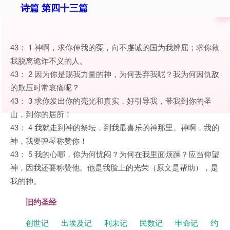
诗篇 第四十三篇
43： 1 神啊，求你伸我的冤，向不虔诚的国为我辨屈；求你救
我脱离诡诈不义的人。
43： 2 因为你是赐我力量的神，为何丢弃我呢？我为何因仇敌
的欺压时常哀痛呢？
43： 3 求你发出你的亮光和真实，好引导我，带我到你的圣
山，到你的居所！
43： 4 我就走到神的祭坛，到我最喜乐的神那里。神啊，我的
神，我要弹琴称赞你！
43： 5 我的心哪，你为何忧闷？为何在我里面烦躁？应当仰望
神，因我还要称赞他。他是我脸上的光荣（原文是帮助），是
我的神。
旧约圣经
创世记
出埃及记
利未记
民数记
申命记
约