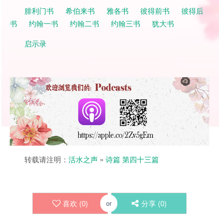
腓利门书
希伯来书
雅各书
彼得前书
彼得后
书
约翰一书
约翰二书
约翰三书
犹大书
启示录
转载请注明：
活水之声
»
诗篇 第四十三篇
喜欢 (
0
)
分享 (
0
)
or