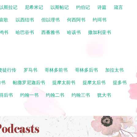
以斯拉记
尼希米记
以斯帖记
约伯记
诗篇
箴言
哀歌
以西结书
但以理书
何西阿书
约珥书
鸿书
哈巴谷书
西番雅书
哈该书
撒加利亚书
使徒行传
罗马书
哥林多前书
哥林多后书
加拉太书
前书
帖撒罗尼迦后书
提摩太前书
提摩太后书
提多书
得后书
约翰一书
约翰二书
约翰三书
犹大书