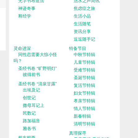
无字书布道法
活水之声简讯
神迹奇事
焦虑症之旅
释经学
生活小品
生活随笔
资讯分享
逗逗随手记
灵命进深
特备节目
同性恋需要大惊小怪
中秋节特辑
吗？
儿童节特辑
圣经书卷 “旷野明灯”
受难节特辑
彼得前书
圣诞节特辑
圣经书卷 “清泉甘露”
复活节特辑
出埃及记
妇女节特辑
创世记
孝亲节特辑
撒母耳记上
情人节特辑
民数记
新春特辑
路加福音
清明节特辑
雅各书
真理探寻
想东想西