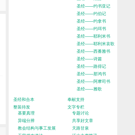
圣经——约书亚记
圣经——约伯记
圣经——约拿书
圣经——约珥书
圣经——耶利米书
圣经——耶利米哀歌
圣经——西番雅书
圣经——诗篇
圣经——路得记
圣经——那鸿书
圣经——阿摩司书
圣经——雅歌
圣经和合本
奉献支持
整装待发
文字专栏
基要真理
专题讨论
异端分辨
共享好文章
教会结构与事工发展
天路甘泉