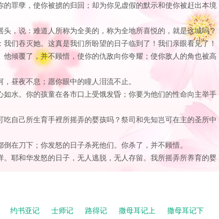
显露你的罪孽，使你被掳的归回；却为你见虚假的默示和使你被赶出本境
笑，摇头，说：难道人所称为全美的，称为全地所喜悦的，就是这城吗？
齿说：我们吞灭她。这真是我们所盼望的日子临到了！我们亲眼看见了！
定的。他倾覆了，并不顾惜，使你的仇敌向你夸耀；使你敌人的角也被高
如河，昼夜不息；愿你眼中的瞳人泪流不止。
前倾心如水。你的孩童在各市口上受饿发昏；你要为他们的性命向主举手
人岂可吃自己所生育手裡所摇弄的婴孩吗？祭司和先知岂可在主的圣所中
丁都倒在刀下；你发怒的日子杀死他们。你杀了，并不顾惜。
人一样。耶和华发怒的日子，无人逃脱，无人存留。我所摇弄所养育的婴
记
约书亚记
士师记
路得记
撒母耳记上
撒母耳记下