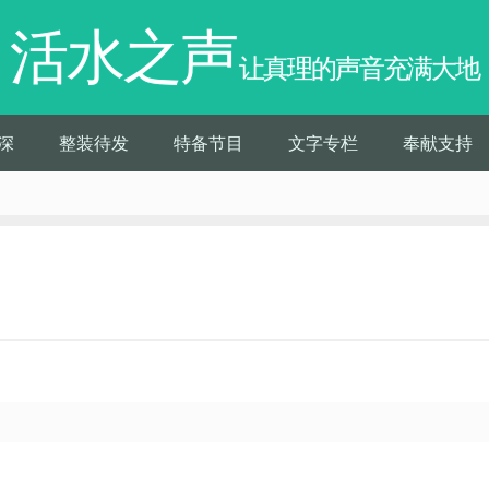
活水之声
让真理的声音充满大地
深
整装待发
特备节目
文字专栏
奉献支持