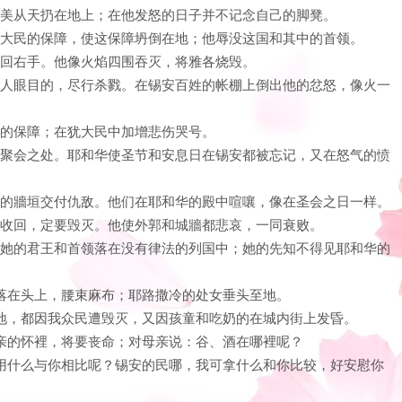
的华美从天扔在地上；在他发怒的日子并不记念自己的脚凳。
覆犹大民的保障，使这保障坍倒在地；他辱没这国和其中的首领。
前收回右手。他像火焰四围吞灭，将雅各烧毁。
将悦人眼目的，尽行杀戮。在锡安百姓的帐棚上倒出他的忿怒，像火一
姓的保障；在犹大民中加增悲伤哭号。
他的聚会之处。耶和华使圣节和安息日在锡安都被忘记，又在怒气的愤
宫殿的牆垣交付仇敌。他们在耶和华的殿中喧嚷，像在圣会之日一样。
将手收回，定要毁灭。他使外郭和城牆都悲哀，一同衰败。
断。她的君王和首领落在没有律法的列国中；她的先知不得见耶和华的
土落在头上，腰束麻布；耶路撒冷的处女垂头至地。
胆涂地，都因我众民遭毁灭，又因孩童和吃奶的在城内街上发昏。
母亲的怀裡，将要丧命；对母亲说：谷、酒在哪裡呢？
我可用什么与你相比呢？锡安的民哪，我可拿什么和你比较，好安慰你