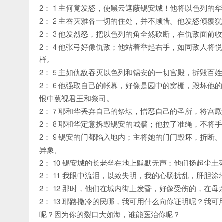
2： 1 主何竟发怒，使黑云遮蔽锡安城！他将以色列
2： 2 主吞灭雅各一切的住处，并不顾惜。他发怒倾
2： 3 他发烈怒，把以色列的角全然砍断，在仇敌面
2： 4 他张弓好像仇敌；他站着举起右手，如同敌人
样。
2： 5 主如仇敌吞灭以色列和锡安的一切宫殿，拆毁百
2： 6 他强取自己的帐幕，好像是园中的窝棚，毁坏
恨中藐视君王和祭司。
2： 7 耶和华丢弃自己的祭坛，憎恶自己的圣所，将
2： 8 耶和华定意拆毁锡安的城牆；他拉了准绳，不
2： 9 锡安的门都陷入地内；主将她的门闩毁坏，折
异象。
2： 10 锡安城的长老坐在地上默默无声；他们扬起尘
2： 11 我眼中流泪，以致失明，我的心肠扰乱，肝
2： 12 那时，他们在城内街上发昏，好像受伤的，在
2： 13 耶路撒冷的民哪，我可用什么向你证明呢？
呢？因为你的裂口大如海，谁能医治你呢？