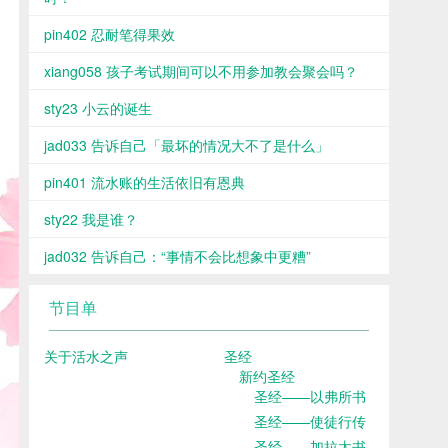
pin402 忍耐笔得果效
xiang058 孩子考试期间可以不用参加教会聚会吗？
sty23 小云的诞生
jad033 告诉自己「最坏的情况大不了是什么」
pin401 流水账的生活依旧有恩典
sty22 我是谁？
jad032 告诉自己：“事情不会比想象中更糟”
节目单
关于活水之声
圣经
新约圣经
圣经——以弗所书
圣经——使徒行传
圣经——加拉太书