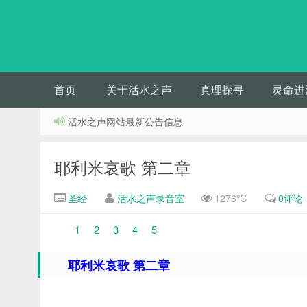
首页
关于活水之声
真理探寻
灵命进
活水之声网站最新公告信息
耶利米哀歌 第二章
圣经
活水之声录音室
1276℃
0评论
1
2
3
4
5
耶利米哀歌 第二章