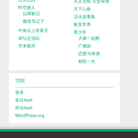
天灾无情 天堂有情
时空旅人
月下心曲
以斯帖记
活水故事集
撒母耳记下
银发常青
牛角尖上有青天
青少年
讲坛交流站
大家一起酷
齐来敬拜
广播剧
恋爱与择偶
精彩一生
功能
登录
条目feed
评论feed
WordPress.org