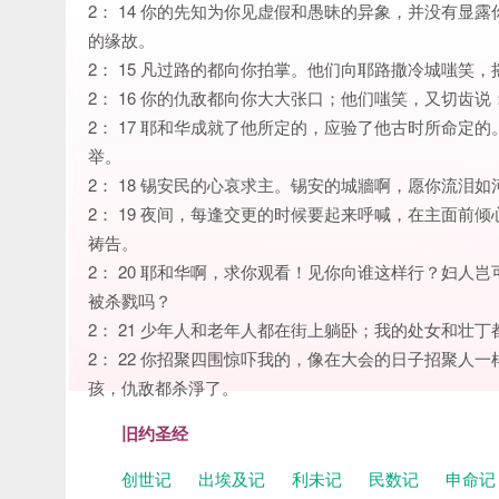
2： 14 你的先知为你见虚假和愚昧的异象，并没有
的缘故。
2： 15 凡过路的都向你拍掌。他们向耶路撒冷城嗤
2： 16 你的仇敌都向你大大张口；他们嗤笑，又切
2： 17 耶和华成就了他所定的，应验了他古时所命
举。
2： 18 锡安民的心哀求主。锡安的城牆啊，愿你流泪
2： 19 夜间，每逢交更的时候要起来呼喊，在主面
祷告。
2： 20 耶和华啊，求你观看！见你向谁这样行？妇
被杀戮吗？
2： 21 少年人和老年人都在街上躺卧；我的处女和壮
2： 22 你招聚四围惊吓我的，像在大会的日子招聚
孩，仇敌都杀淨了。
旧约圣经
创世记
出埃及记
利未记
民数记
申命