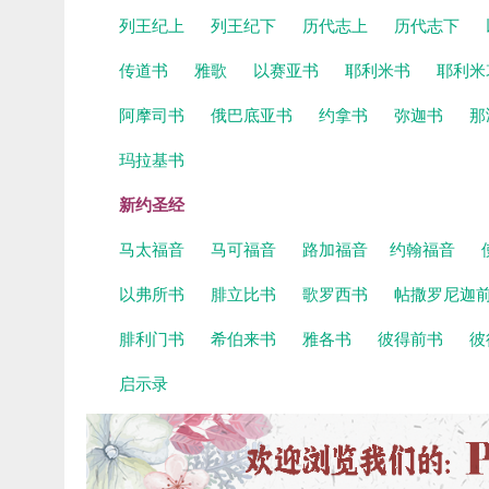
列王纪上
列王纪下
历代志上
历代志下
传道书
雅歌
以赛亚书
耶利米书
耶利米
阿摩司书
俄巴底亚书
约拿书
弥迦书
那
玛拉基书
新约圣经
马太福音
马可福音
路加福音
约翰福音
以弗所书
腓立比书
歌罗西书
帖撒罗尼迦
腓利门书
希伯来书
雅各书
彼得前书
彼
启示录