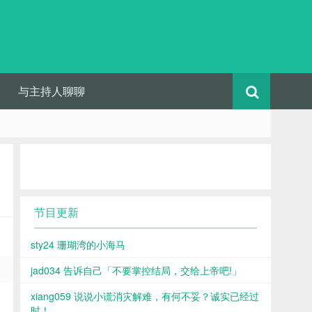
与主持人聊聊
节目更新
sty24 珊瑚湾的小海马
jad034 告诉自己「不要掌控结局，交给上帝吧!」
xiang059 说说小谎消灾解难，有何不妥？诚实已经过
时！