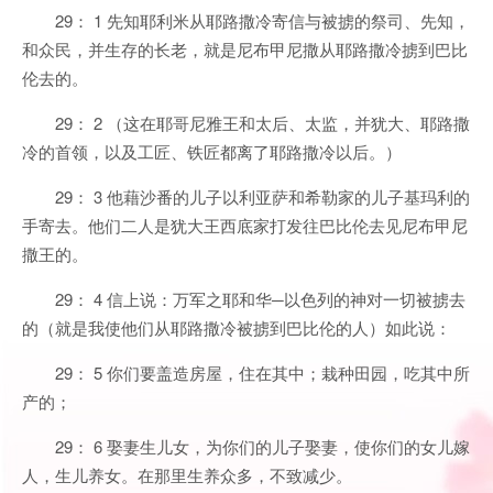
29： 1 先知耶利米从耶路撒冷寄信与被掳的祭司、先知，
和众民，并生存的长老，就是尼布甲尼撒从耶路撒冷掳到巴比
伦去的。
29： 2 （这在耶哥尼雅王和太后、太监，并犹大、耶路撒
冷的首领，以及工匠、铁匠都离了耶路撒冷以后。）
29： 3 他藉沙番的儿子以利亚萨和希勒家的儿子基玛利的
手寄去。他们二人是犹大王西底家打发往巴比伦去见尼布甲尼
撒王的。
29： 4 信上说：万军之耶和华─以色列的神对一切被掳去
的（就是我使他们从耶路撒冷被掳到巴比伦的人）如此说：
29： 5 你们要盖造房屋，住在其中；栽种田园，吃其中所
产的；
29： 6 娶妻生儿女，为你们的儿子娶妻，使你们的女儿嫁
人，生儿养女。在那里生养众多，不致减少。