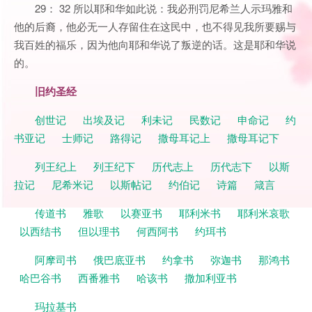
29： 32 所以耶和华如此说：我必刑罚尼希兰人示玛雅和
他的后裔，他必无一人存留住在这民中，也不得见我所要赐与
我百姓的福乐，因为他向耶和华说了叛逆的话。这是耶和华说
的。
旧约圣经
创世记
出埃及记
利未记
民数记
申命记
约
书亚记
士师记
路得记
撒母耳记上
撒母耳记下
列王纪上
列王纪下
历代志上
历代志下
以斯
拉记
尼希米记
以斯帖记
约伯记
诗篇
箴言
传道书
雅歌
以赛亚书
耶利米书
耶利米哀歌
以西结书
但以理书
何西阿书
约珥书
阿摩司书
俄巴底亚书
约拿书
弥迦书
那鸿书
哈巴谷书
西番雅书
哈该书
撒加利亚书
玛拉基书