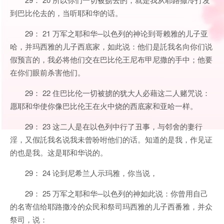
到巴比伦去的，当听耶和华的话。
29： 21 万军之耶和华─以色列的神论到哥赖雅的儿子亚
哈，并玛西雅的儿子西底家，如此说：他们是託我名向你们说
假预言的，我必将他们交在巴比伦王尼布甲尼撒的手中；他要
在你们眼前杀害他们。
29： 22 住巴比伦一切被掳的犹大人必藉这二人赌咒说：
愿耶和华使你像巴比伦王在火中烧的西底家和亚哈一样。
29： 23 这二人是在以色列中行了丑事，与邻舍的妻行
淫，又假託我名说我未曾吩咐他们的话。知道的是我，作见证
的也是我。这是耶和华说的。
29： 24 论到尼希兰人示玛雅，你当说，
29： 25 万军之耶和华─以色列的神如此说：你曾用自己
的名寄信给耶路撒冷的众民和祭司玛西雅的儿子西番雅，并众
祭司，说：