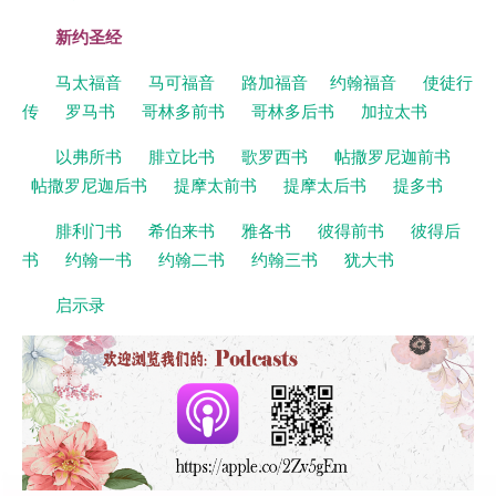
新约圣经
马太福音
马可福音
路加福音
约翰福音
使徒行
传
罗马书
哥林多前书
哥林多后书
加拉太书
以弗所书
腓立比书
歌罗西书
帖撒罗尼迦前书
帖撒罗尼迦后书
提摩太前书
提摩太后书
提多书
腓利门书
希伯来书
雅各书
彼得前书
彼得后
书
约翰一书
约翰二书
约翰三书
犹大书
启示录