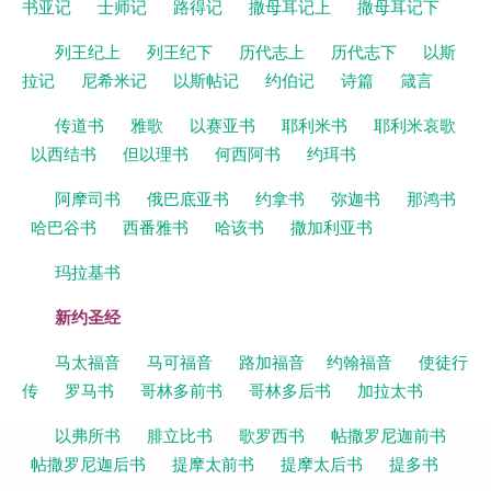
书亚记
士师记
路得记
撒母耳记上
撒母耳记下
列王纪上
列王纪下
历代志上
历代志下
以斯
拉记
尼希米记
以斯帖记
约伯记
诗篇
箴言
传道书
雅歌
以赛亚书
耶利米书
耶利米哀歌
以西结书
但以理书
何西阿书
约珥书
阿摩司书
俄巴底亚书
约拿书
弥迦书
那鸿书
哈巴谷书
西番雅书
哈该书
撒加利亚书
玛拉基书
新约圣经
马太福音
马可福音
路加福音
约翰福音
使徒行
传
罗马书
哥林多前书
哥林多后书
加拉太书
以弗所书
腓立比书
歌罗西书
帖撒罗尼迦前书
帖撒罗尼迦后书
提摩太前书
提摩太后书
提多书