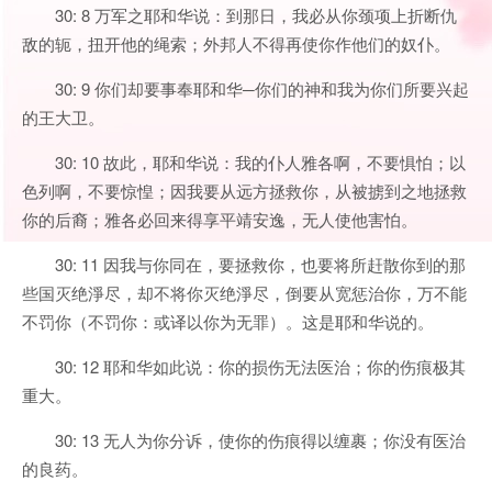
30: 8 万军之耶和华说：到那日，我必从你颈项上折断仇
敌的轭，扭开他的绳索；外邦人不得再使你作他们的奴仆。
30: 9 你们却要事奉耶和华─你们的神和我为你们所要兴起
的王大卫。
30: 10 故此，耶和华说：我的仆人雅各啊，不要惧怕；以
色列啊，不要惊惶；因我要从远方拯救你，从被掳到之地拯救
你的后裔；雅各必回来得享平靖安逸，无人使他害怕。
30: 11 因我与你同在，要拯救你，也要将所赶散你到的那
些国灭绝淨尽，却不将你灭绝淨尽，倒要从宽惩治你，万不能
不罚你（不罚你：或译以你为无罪）。这是耶和华说的。
30: 12 耶和华如此说：你的损伤无法医治；你的伤痕极其
重大。
30: 13 无人为你分诉，使你的伤痕得以缠裹；你没有医治
的良药。