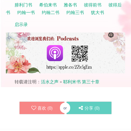
腓利门书
希伯来书
雅各书
彼得前书
彼得后
书
约翰一书
约翰二书
约翰三书
犹大书
启示录
转载请注明：
活水之声
»
耶利米书 第三十章
喜欢 (
0
)
分享 (
0
)
or