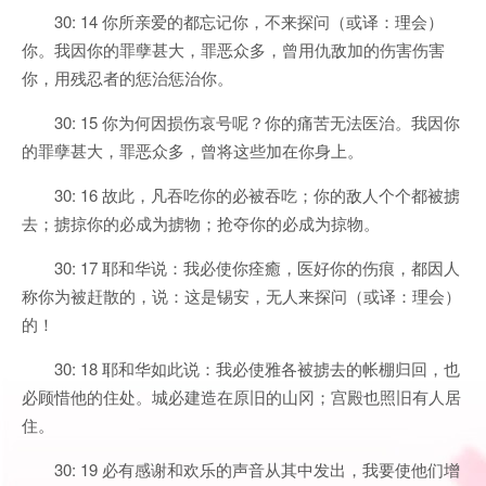
30: 14 你所亲爱的都忘记你，不来探问（或译：理会）
你。我因你的罪孽甚大，罪恶众多，曾用仇敌加的伤害伤害
你，用残忍者的惩治惩治你。
30: 15 你为何因损伤哀号呢？你的痛苦无法医治。我因你
的罪孽甚大，罪恶众多，曾将这些加在你身上。
30: 16 故此，凡吞吃你的必被吞吃；你的敌人个个都被掳
去；掳掠你的必成为掳物；抢夺你的必成为掠物。
30: 17 耶和华说：我必使你痊癒，医好你的伤痕，都因人
称你为被赶散的，说：这是锡安，无人来探问（或译：理会）
的！
30: 18 耶和华如此说：我必使雅各被掳去的帐棚归回，也
必顾惜他的住处。城必建造在原旧的山冈；宫殿也照旧有人居
住。
30: 19 必有感谢和欢乐的声音从其中发出，我要使他们增