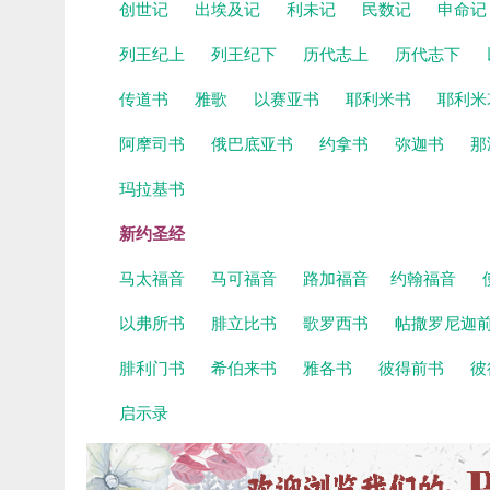
创世记
出埃及记
利未记
民数记
申命
列王纪上
列王纪下
历代志上
历代志下
传道书
雅歌
以赛亚书
耶利米书
耶利米
阿摩司书
俄巴底亚书
约拿书
弥迦书
那
玛拉基书
新约圣经
马太福音
马可福音
路加福音
约翰福音
以弗所书
腓立比书
歌罗西书
帖撒罗尼迦
腓利门书
希伯来书
雅各书
彼得前书
彼
启示录