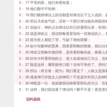
3： 17 平安的路，他们未曾知道；
3： 18 他们眼中不怕神。
3： 19 我们晓得律法上的话都是对律法以下之人说的
3： 20 所以凡有血气的，没有一个因行律法能在神面
3： 21 但如今，神的义在律法以外已经显明出来，有
3： 22 就是神的义，因信耶稣基督加给一切相信的人
3： 23 因为世人都犯了罪，亏缺了神的荣耀；
3： 24 如今却蒙神的恩典，因基督耶稣的救赎，就白白
3： 25 神设立耶稣作挽回祭，是凭着耶稣的血，藉
3： 26 好在今时显明他的义，使人知道他自己为义，
3： 27 既是这样，哪里能夸口呢？没有可夸的了。用
3： 28 所以（有古卷：因为）我们看定了：人称义是
3： 29 难道神只作犹太人的神吗？不也是作外邦人的
3： 30 神既是一位，他就要因信称那受割礼的为义，
3： 31 这样，我们因信废了律法吗？断乎不是！更是坚
旧约圣经