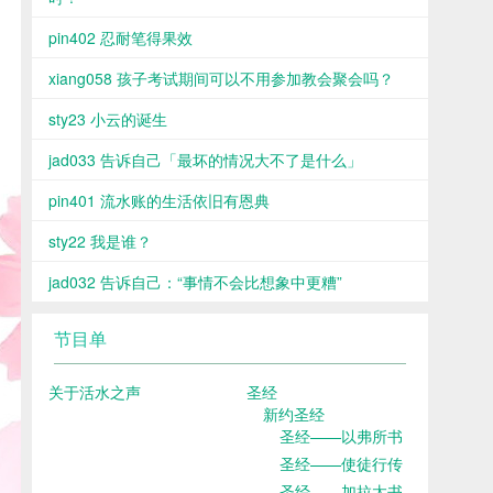
pin402 忍耐笔得果效
xiang058 孩子考试期间可以不用参加教会聚会吗？
sty23 小云的诞生
jad033 告诉自己「最坏的情况大不了是什么」
pin401 流水账的生活依旧有恩典
sty22 我是谁？
jad032 告诉自己：“事情不会比想象中更糟”
节目单
关于活水之声
圣经
新约圣经
圣经——以弗所书
圣经——使徒行传
圣经——加拉太书