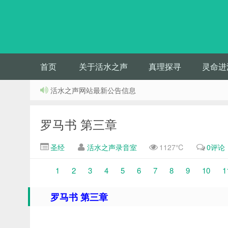
首页
关于活水之声
真理探寻
灵命进
活水之声网站最新公告信息
罗马书 第三章
圣经
活水之声录音室
1127℃
0评论
1
2
3
4
5
6
7
8
9
10
1
罗马书 第三章