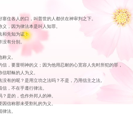
，好塞住各人的口，叫普世的人都伏在神审判之下。
前称义，因为律法本是叫人知罪。
律法和先知为证：
，并没有分别。
地称义。
着人的信，要显明神的义；因为他用忍耐的心宽容人先时所犯的罪，
也称信耶稣的人为义。
何法没有的呢？是用立功之法吗？不是，乃用信主之法。
因着信，不在乎遵行律法。
神吗？是的，也作外邦人的神。
也要因信称那未受割礼的为义。
固律法。