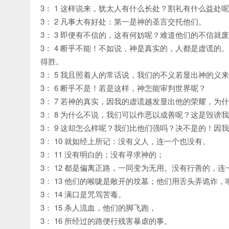
3： 1 这样说来，犹太人有什么长处？割礼有什么益处
3： 2 凡事大有好处：第一是神的圣言交托他们。
3： 3 即便有不信的，这有何妨呢？难道他们的不信就
3： 4 断乎不能！不如说，神是真实的，人都是虚谎
得胜。
3： 5 我且照着人的常话说，我们的不义若显出神的
3： 6 断乎不是！若是这样，神怎能审判世界呢？
3： 7 若神的真实，因我的虚谎越发显出他的荣耀，为
3： 8 为什么不说，我们可以作恶以成善呢？这是毁
3： 9 这却怎么样呢？我们比他们强吗？决不是的！
3： 10 就如经上所记：没有义人，连一个也没有。
3： 11 没有明白的；没有寻求神的；
3： 12 都是偏离正路，一同变为无用。没有行善的，
3： 13 他们的喉咙是敞开的坟墓；他们用舌头弄诡诈
3： 14 满口是咒骂苦毒。
3： 15 杀人流血，他们的脚飞跑，
3： 16 所经过的路便行残害暴虐的事。