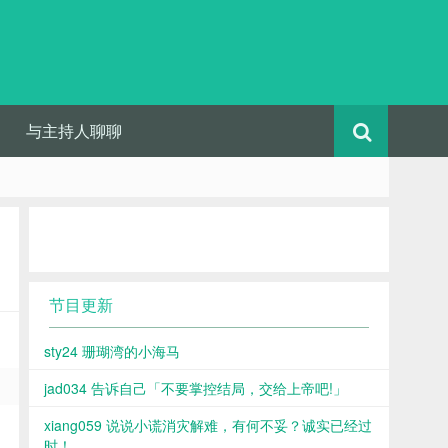
与主持人聊聊
节目更新
sty24 珊瑚湾的小海马
jad034 告诉自己「不要掌控结局，交给上帝吧!」
xiang059 说说小谎消灾解难，有何不妥？诚实已经过
时！