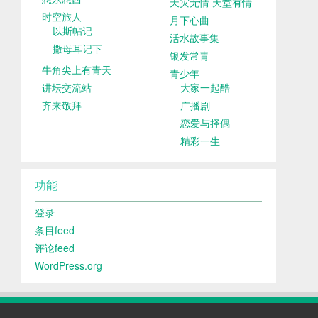
天灾无情 天堂有情
时空旅人
月下心曲
以斯帖记
活水故事集
撒母耳记下
银发常青
牛角尖上有青天
青少年
讲坛交流站
大家一起酷
齐来敬拜
广播剧
恋爱与择偶
精彩一生
功能
登录
条目feed
评论feed
WordPress.org