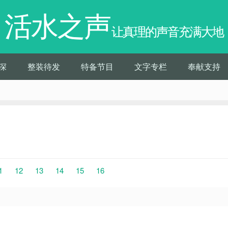
活水之声
让真理的声音充满大地
深
整装待发
特备节目
文字专栏
奉献支持
1
12
13
14
15
16