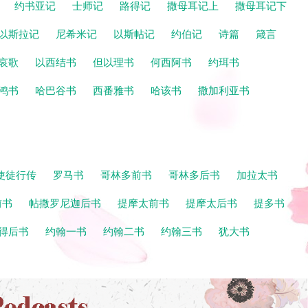
记
约书亚记
士师记
路得记
撒母耳记上
撒母耳记下
以斯拉记
尼希米记
以斯帖记
约伯记
诗篇
箴言
哀歌
以西结书
但以理书
何西阿书
约珥书
鸿书
哈巴谷书
西番雅书
哈该书
撒加利亚书
使徒行传
罗马书
哥林多前书
哥林多后书
加拉太书
前书
帖撒罗尼迦后书
提摩太前书
提摩太后书
提多书
得后书
约翰一书
约翰二书
约翰三书
犹大书