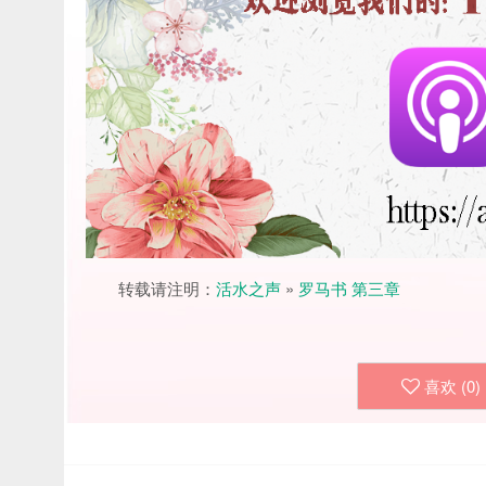
转载请注明：
活水之声
»
罗马书 第三章
喜欢 (
0
)