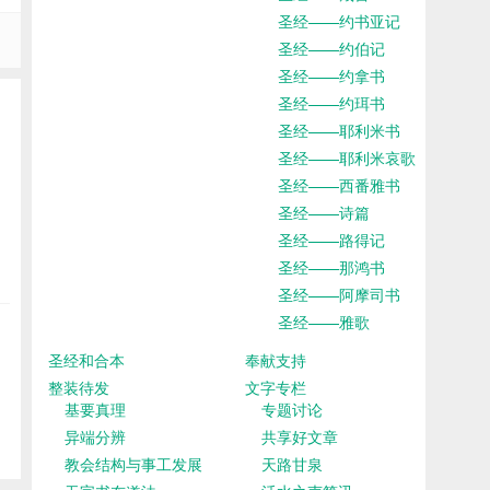
圣经——约书亚记
圣经——约伯记
圣经——约拿书
圣经——约珥书
圣经——耶利米书
圣经——耶利米哀歌
圣经——西番雅书
圣经——诗篇
圣经——路得记
圣经——那鸿书
圣经——阿摩司书
圣经——雅歌
圣经和合本
奉献支持
整装待发
文字专栏
基要真理
专题讨论
异端分辨
共享好文章
教会结构与事工发展
天路甘泉