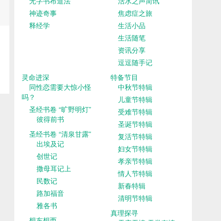
无字书布道法
活水之声简讯
神迹奇事
焦虑症之旅
释经学
生活小品
生活随笔
资讯分享
逗逗随手记
灵命进深
特备节目
同性恋需要大惊小怪
中秋节特辑
吗？
儿童节特辑
圣经书卷 “旷野明灯”
受难节特辑
彼得前书
圣诞节特辑
圣经书卷 “清泉甘露”
复活节特辑
出埃及记
妇女节特辑
创世记
孝亲节特辑
撒母耳记上
情人节特辑
民数记
新春特辑
路加福音
清明节特辑
雅各书
真理探寻
想东想西