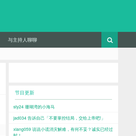
与主持人聊聊
节目更新
sty24 珊瑚湾的小海马
jad034 告诉自己「不要掌控结局，交给上帝吧!」
xiang059 说说小谎消灾解难，有何不妥？诚实已经过
时！