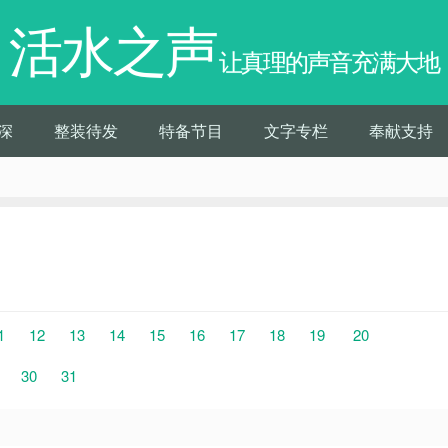
活水之声
让真理的声音充满大地
深
整装待发
特备节目
文字专栏
奉献支持
1
12
13
14
15
16
17
18
19
20
30
31