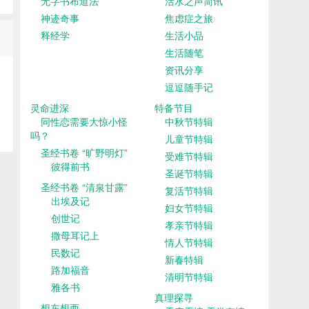
无字书布道法
活水之声简讯
神迹奇事
焦虑症之旅
释经学
生活小品
生活随笔
资讯分享
逗逗随手记
灵命进深
特备节目
同性恋需要大惊小怪
中秋节特辑
吗？
儿童节特辑
圣经书卷 “旷野明灯”
受难节特辑
彼得前书
圣诞节特辑
圣经书卷 “清泉甘露”
复活节特辑
出埃及记
妇女节特辑
创世记
孝亲节特辑
撒母耳记上
情人节特辑
民数记
新春特辑
路加福音
清明节特辑
雅各书
真理探寻
想东想西