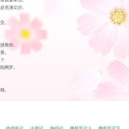
口必充满尘沙。
结交。
必拯救你。
不善。
呢？
自陷网罗。
立稳。
记
约书亚记
士师记
路得记
撒母耳记上
撒母耳记下