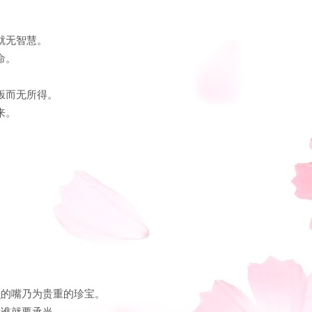
就无智慧。
命。
讨饭而无所得。
来。
。
。
。
知识的嘴乃为贵重的珍宝。
，谁就要承当。