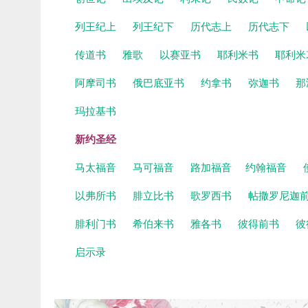
列王纪上
列王纪下
历代志上
历代志下
传道书
雅歌
以赛亚书
耶利米书
耶利米
阿摩司书
俄巴底亚书
约拿书
弥迦书
那
玛拉基书
新约圣经
马太福音
马可福音
路加福音
约翰福音
以弗所书
腓立比书
歌罗西书
帖撒罗尼迦
腓利门书
希伯来书
雅各书
彼得前书
彼
启示录