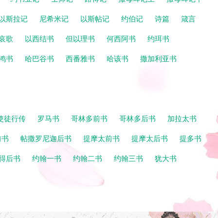
以斯拉记
尼希米记
以斯帖记
约伯记
诗篇
箴言
哀歌
以西结书
但以理书
何西阿书
约珥书
鸿书
哈巴谷书
西番雅书
哈该书
撒加利亚书
使徒行传
罗马书
哥林多前书
哥林多后书
加拉太书
前书
帖撒罗尼迦后书
提摩太前书
提摩太后书
提多书
得后书
约翰一书
约翰二书
约翰三书
犹大书