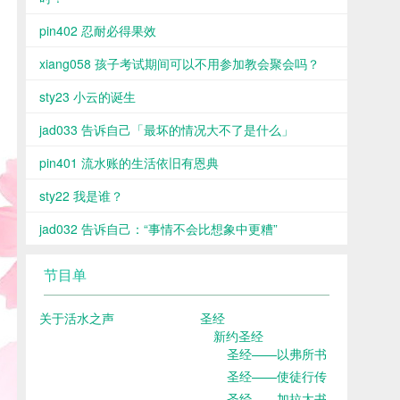
pin402 忍耐必得果效
xiang058 孩子考试期间可以不用参加教会聚会吗？
sty23 小云的诞生
jad033 告诉自己「最坏的情况大不了是什么」
pin401 流水账的生活依旧有恩典
sty22 我是谁？
jad032 告诉自己：“事情不会比想象中更糟”
节目单
关于活水之声
圣经
新约圣经
圣经——以弗所书
圣经——使徒行传
圣经——加拉太书