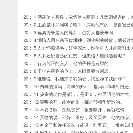
20： 1 酒能使人亵慢，浓酒使人喧嚷；凡因酒错误的，
20： 2 王的威吓如同狮子吼叫；惹动他怒的，是自害己
20： 3 远离纷争是人的尊荣；愚妄人都爱争闹。
20： 4 懒惰人因冬寒不肯耕种，到收割的时候，他必
20： 5 人心怀藏谋略，好像深水，惟明哲人才能汲引出
20： 6 人多述说自己的仁慈，但忠信人谁能遇着呢？
20： 7 行为纯正的义人，他的子孙是有福的！
20： 8 王坐在审判的位上，以眼目驱散诸恶。
20： 9 谁能说，我洁净了我的心，我脱净了我的罪？
20： 10 两样的法码，两样的升斗，都为耶和华所憎恶
20： 11 孩童的动作是清洁，是正直，都显明他的本性
20： 12 能听的耳，能看的眼，都是耶和华所造的。
20： 13 不要贪睡，免致贫穷；眼要睁开，你就吃饱。
20： 14 买物的说：不好，不好；及至买去，他便自夸
20： 15 有金子和许多珍珠（或译：红宝石），惟有
20： 16 谁为生人作保，就拿谁的衣服；谁为外人作保