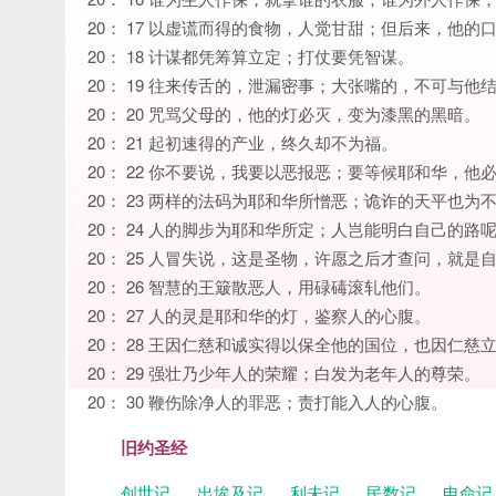
20： 17 以虚谎而得的食物，人觉甘甜；但后来，他的
20： 18 计谋都凭筹算立定；打仗要凭智谋。
20： 19 往来传舌的，泄漏密事；大张嘴的，不可与他
20： 20 咒骂父母的，他的灯必灭，变为漆黑的黑暗。
20： 21 起初速得的产业，终久却不为福。
20： 22 你不要说，我要以恶报恶；要等候耶和华，他
20： 23 两样的法码为耶和华所憎恶；诡诈的天平也为
20： 24 人的脚步为耶和华所定；人岂能明白自己的路
20： 25 人冒失说，这是圣物，许愿之后才查问，就是
20： 26 智慧的王簸散恶人，用碌碡滚轧他们。
20： 27 人的灵是耶和华的灯，鉴察人的心腹。
20： 28 王因仁慈和诚实得以保全他的国位，也因仁慈
20： 29 强壮乃少年人的荣耀；白发为老年人的尊荣。
20： 30 鞭伤除净人的罪恶；责打能入人的心腹。
旧约圣经
创世记
出埃及记
利未记
民数记
申命