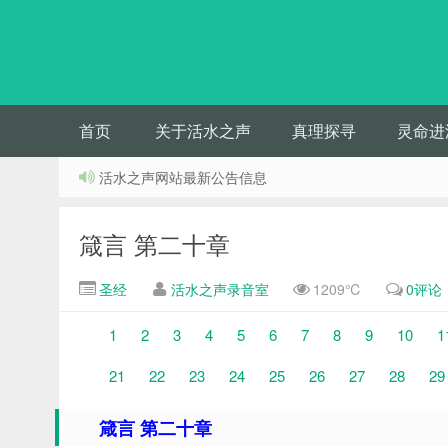
首页
关于活水之声
真理探寻
灵命进
活水之声网站最新公告信息
箴言 第二十章
圣经
活水之声录音室
1209℃
0评论
1
2
3
4
5
6
7
8
9
10
1
21
22
23
24
25
26
27
28
29
箴言 第二十章