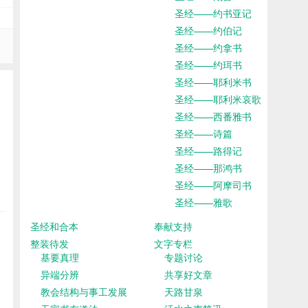
圣经——约书亚记
圣经——约伯记
圣经——约拿书
圣经——约珥书
圣经——耶利米书
圣经——耶利米哀歌
圣经——西番雅书
圣经——诗篇
圣经——路得记
圣经——那鸿书
圣经——阿摩司书
圣经——雅歌
圣经和合本
奉献支持
整装待发
文字专栏
基要真理
专题讨论
异端分辨
共享好文章
教会结构与事工发展
天路甘泉