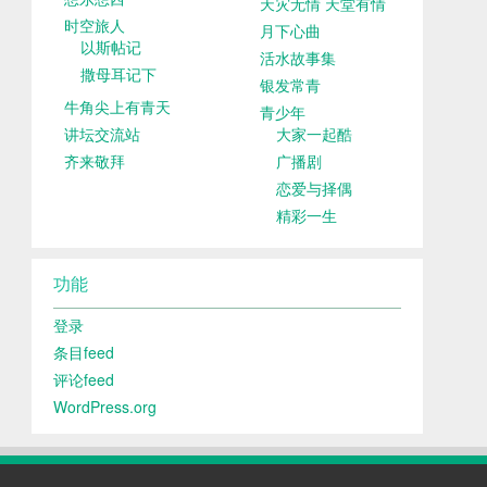
天灾无情 天堂有情
时空旅人
月下心曲
以斯帖记
活水故事集
撒母耳记下
银发常青
牛角尖上有青天
青少年
讲坛交流站
大家一起酷
齐来敬拜
广播剧
恋爱与择偶
精彩一生
功能
登录
条目feed
评论feed
WordPress.org