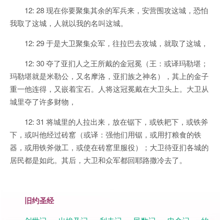
12: 28 现在你要聚集其余的军兵来，安营围攻这城，恐怕
我取了这城，人就以我的名叫这城。
12: 29 于是大卫聚集众军，往拉巴去攻城，就取了这城，
12: 30 夺了亚扪人之王所戴的金冠冕（王：或译玛勒堪；
玛勒堪就是米勒公，又名摩洛，亚扪族之神名），其上的金子
重一他连得，又嵌着宝石。人将这冠冕戴在大卫头上。大卫从
城里夺了许多财物，
12: 31 将城里的人拉出来，放在锯下，或铁耙下，或铁斧
下，或叫他经过砖窰（或译：强他们用锯，或用打粮食的铁
器，或用铁斧做工，或使在砖窰里服役）；大卫待亚扪各城的
居民都是如此。其后，大卫和众军都回耶路撒冷去了。
旧约圣经