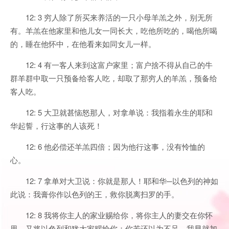
12: 3 穷人除了所买来养活的一只小母羊羔之外，别无所
有。羊羔在他家里和他儿女一同长大，吃他所吃的，喝他所喝
的，睡在他怀中，在他看来如同女儿一样。
12: 4 有一客人来到这富户家里；富户捨不得从自己的牛
群羊群中取一只预备给客人吃，却取了那穷人的羊羔，预备给
客人吃。
12: 5 大卫就甚恼怒那人，对拿单说：我指着永生的耶和
华起誓，行这事的人该死！
12: 6 他必偿还羊羔四倍；因为他行这事，没有怜恤的
心。
12: 7 拿单对大卫说：你就是那人！耶和华─以色列的神如
此说：我膏你作以色列的王，救你脱离扫罗的手。
12: 8 我将你主人的家业赐给你，将你主人的妻交在你怀
里，又将以色列和犹大家赐给你；你若还以为不足，我早就加