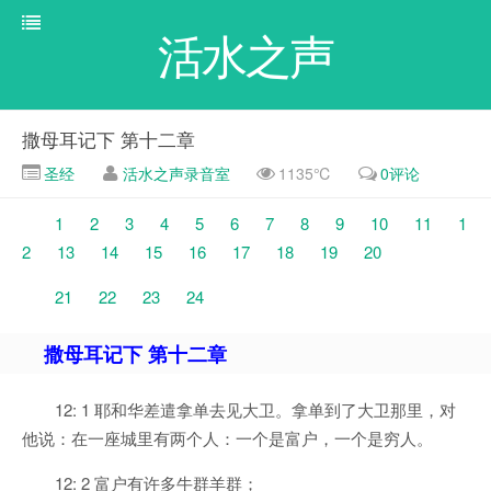
活水之声
撒母耳记下 第十二章
圣经
活水之声录音室
1135℃
0评论
1
2
3
4
5
6
7
8
9
10
11
1
2
13
14
15
16
17
18
19
20
21
22
23
24
撒母耳记下 第十二章
12: 1 耶和华差遣拿单去见大卫。拿单到了大卫那里，对
他说：在一座城里有两个人：一个是富户，一个是穷人。
12: 2 富户有许多牛群羊群；