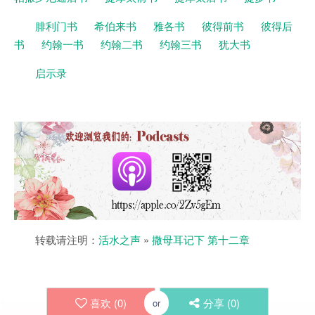
腓利门书
希伯来书
雅各书
彼得前书
彼得后
书
约翰一书
约翰二书
约翰三书
犹大书
启示录
转载请注明：
活水之声
»
撒母耳记下 第十二章
喜欢 (
0
)
分享 (
0
)
or