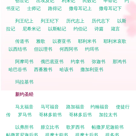
创世记
出埃及记
利未记
民数记
申命记
约
书亚记
士师记
路得记
撒母耳记上
撒母耳记下
列王纪上
列王纪下
历代志上
历代志下
以斯
拉记
尼希米记
以斯帖记
约伯记
诗篇
箴言
传道书
雅歌
以赛亚书
耶利米书
耶利米哀歌
以西结书
但以理书
何西阿书
约珥书
阿摩司书
俄巴底亚书
约拿书
弥迦书
那鸿书
哈巴谷书
西番雅书
哈该书
撒加利亚书
玛拉基书
新约圣经
马太福音
马可福音
路加福音
约翰福音
使徒行
传
罗马书
哥林多前书
哥林多后书
加拉太书
以弗所书
腓立比书
歌罗西书
帖撒罗尼迦前书
帖撒罗尼迦后书
提摩太前书
提摩太后书
提多书