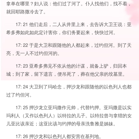
拿单在哪里？妇人说：他们过了河了。仆人找他们，找不着，
就回耶路撒冷去了。
17: 21 他们走后，二人从井里上来，去告诉大卫王说：亚
希多弗如此如此定计害你，你们务要起来，快快过河。
17: 22 于是大卫和跟随他的人都起来，过约但河。到了天
亮，无一人不过约但河的。
17: 23 亚希多弗见不依从他的计谋，就备上驴，归回本
城；到了家，留下遗言，便吊死了，葬在他父亲的坟墓里。
17: 24 大卫到了玛哈念，押沙龙和跟随他的以色列人也都
过了约但河。
17: 25 押沙龙立亚玛撒作元帅，代替约押。亚玛撒是以实
玛利人（又作以色列人）以特拉的儿子。以特拉曾与拿辖的女
儿亚比该亲近；这亚比该与约押的母亲洗鲁雅是姊妹。
17: 26 押沙龙和以色列人都安营在基列地。