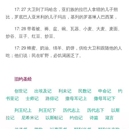
17: 27 大卫到了玛哈念，亚扪族的拉巴人拿辖的儿子朔
比，罗底巴人亚米利的儿子玛吉，基列的罗基琳人巴西莱，
17: 28 带着被、褥、盆、碗、瓦器、小麦、大麦、麦面、
炒谷、豆子、红豆、炒豆、
17: 29 蜂蜜、奶油、绵羊、奶饼，供给大卫和跟随他的人
吃；他们说：民在旷野，必饥渴困乏了。
旧约圣经
创世记
出埃及记
利未记
民数记
申命记
约
书亚记
士师记
路得记
撒母耳记上
撒母耳记下
列王纪上
列王纪下
历代志上
历代志下
以斯
拉记
尼希米记
以斯帖记
约伯记
诗篇
箴言