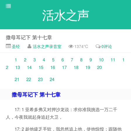
活水之声
撒母耳记下 第十七章
圣经
活水之声录音室
1374℃
0评论
1
2
3
4
5
6
7
8
9
10
11
1
2
13
14
15
16
17
18
19
20
21
22
23
24
撒母耳记下 第十七章
17: 1 亚希多弗又对押沙龙说：求你准我挑选一万二千
人，今夜我就起身追赶大卫，
17: 2 趁他疲乏手软，我忽然追上他，使他惊惶；跟随他