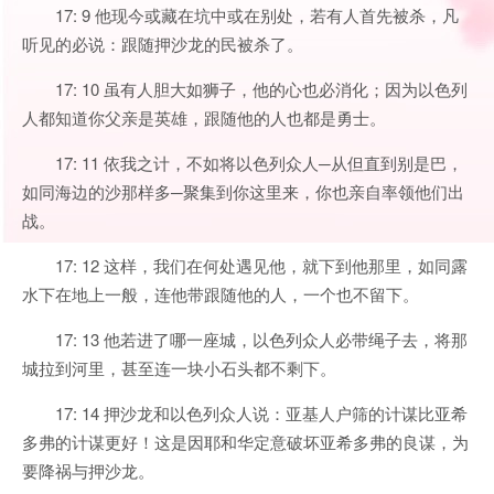
17: 9 他现今或藏在坑中或在别处，若有人首先被杀，凡
听见的必说：跟随押沙龙的民被杀了。
17: 10 虽有人胆大如狮子，他的心也必消化；因为以色列
人都知道你父亲是英雄，跟随他的人也都是勇士。
17: 11 依我之计，不如将以色列众人─从但直到别是巴，
如同海边的沙那样多─聚集到你这里来，你也亲自率领他们出
战。
17: 12 这样，我们在何处遇见他，就下到他那里，如同露
水下在地上一般，连他带跟随他的人，一个也不留下。
17: 13 他若进了哪一座城，以色列众人必带绳子去，将那
城拉到河里，甚至连一块小石头都不剩下。
17: 14 押沙龙和以色列众人说：亚基人户筛的计谋比亚希
多弗的计谋更好！这是因耶和华定意破坏亚希多弗的良谋，为
要降祸与押沙龙。