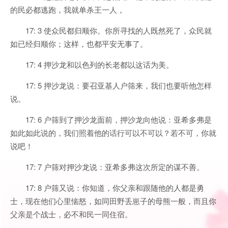
的民必都逃跑，我就单杀王一人，
17: 3 使众民都归顺你。你所寻找的人既然死了，众民就
如已经归顺你；这样，也都平安无事了。
17: 4 押沙龙和以色列的长老都以这话为美。
17: 5 押沙龙说：要召亚基人户筛来，我们也要听他怎样
说。
17: 6 户筛到了押沙龙面前，押沙龙向他说：亚希多弗是
如此如此说的，我们照着他的话行可以不可以？若不可，你就
说吧！
17: 7 户筛对押沙龙说：亚希多弗这次所定的谋不善。
17: 8 户筛又说：你知道，你父亲和跟随他的人都是勇
士，现在他们心里恼怒，如同田野丢崽子的母熊一般，而且你
父亲是个战士，必不和民一同住宿。