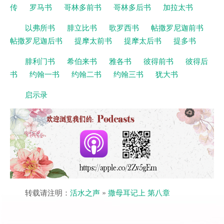
传
罗马书
哥林多前书
哥林多后书
加拉太书
以弗所书
腓立比书
歌罗西书
帖撒罗尼迦前书
帖撒罗尼迦后书
提摩太前书
提摩太后书
提多书
腓利门书
希伯来书
雅各书
彼得前书
彼得后
书
约翰一书
约翰二书
约翰三书
犹大书
启示录
转载请注明：
活水之声
»
撒母耳记上 第八章