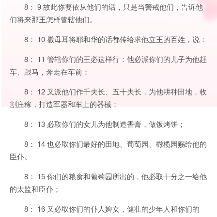
8： 9 故此你要依从他们的话，只是当警戒他们，告诉他
们将来那王怎样管辖他们。
8： 10 撒母耳将耶和华的话都传给求他立王的百姓，说：
8： 11 管辖你们的王必这样行：他必派你们的儿子为他赶
车、跟马，奔走在车前；
8： 12 又派他们作千夫长、五十夫长，为他耕种田地，收
割庄稼，打造军器和车上的器械；
8： 13 必取你们的女儿为他制造香膏，做饭烤饼；
8： 14 也必取你们最好的田地、葡萄园、橄榄园赐给他的
臣仆。
8： 15 你们的粮食和葡萄园所出的，他必取十分之一给他
的太监和臣仆；
8： 16 又必取你们的仆人婢女，健壮的少年人和你们的