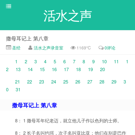
活水之声
撒母耳记上 第八章
圣经
活水之声录音室
1169℃
0评论
1
2
3
4
5
6
7
8
9
10
11
1
2
13
14
15
16
17
18
19
20
21
22
23
24
25
26
27
28
29
3
0
31
撒母耳记上 第八章
8： 1 撒母耳年纪老迈，就立他儿子作以色列的士师。
8： 2 长子名叫约珥，次子名叫亚比亚；他们在别是巴作