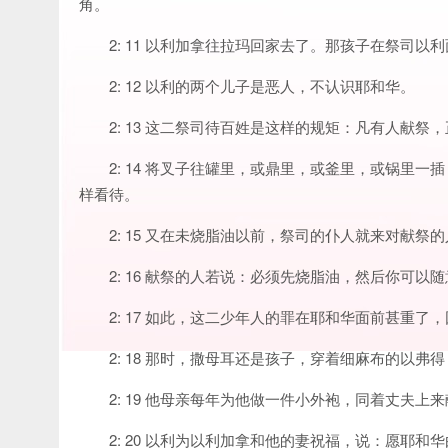
角。
2: 11 以利加拿往拉玛回家去了。那孩子在祭司以
2: 12 以利的两个儿子是恶人，不认识耶和华。
2: 13 这二祭司待百姓是这样的规矩：凡有人献
2: 14 将叉子往罐里，或鼎里，或釜里，或锅里
样看待。
2: 15 又在未烧脂油以前，祭司的仆人就来对献
2: 16 献祭的人若说：必须先烧脂油，然后你可
2: 17 如此，这二少年人的罪在耶和华面前甚重
2: 18 那时，撒母耳还是孩子，穿着细麻布的以弗
2: 19 他母亲每年为他做一件小外袍，同着丈夫上
2: 20 以利为以利加拿和他的妻祝福，说：愿耶