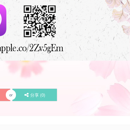
分享 (
0
)
or