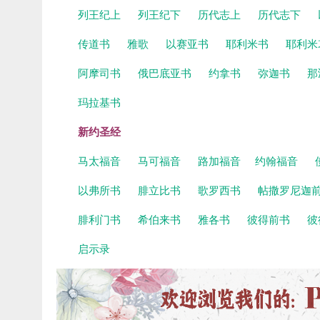
列王纪上
列王纪下
历代志上
历代志下
传道书
雅歌
以赛亚书
耶利米书
耶利米
阿摩司书
俄巴底亚书
约拿书
弥迦书
那
玛拉基书
新约圣经
马太福音
马可福音
路加福音
约翰福音
以弗所书
腓立比书
歌罗西书
帖撒罗尼迦
腓利门书
希伯来书
雅各书
彼得前书
彼
启示录