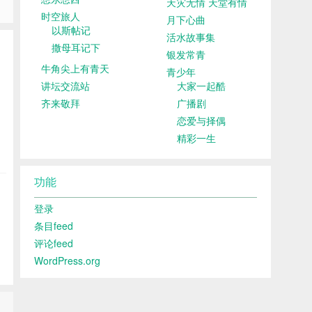
天灾无情 天堂有情
时空旅人
月下心曲
以斯帖记
活水故事集
撒母耳记下
银发常青
牛角尖上有青天
青少年
讲坛交流站
大家一起酷
齐来敬拜
广播剧
恋爱与择偶
精彩一生
功能
登录
条目feed
评论feed
WordPress.org