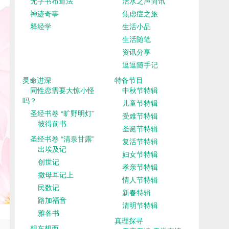
无字书布道法
活水之声简讯
神迹奇事
焦虑症之旅
释经学
生活小品
生活随笔
资讯分享
逗逗随手记
灵命进深
特备节目
同性恋需要大惊小怪
中秋节特辑
吗？
儿童节特辑
圣经书卷 “旷野明灯”
受难节特辑
彼得前书
圣诞节特辑
圣经书卷 “清泉甘露”
复活节特辑
出埃及记
妇女节特辑
创世记
孝亲节特辑
撒母耳记上
情人节特辑
民数记
新春特辑
路加福音
清明节特辑
雅各书
真理探寻
想东想西