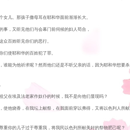
，两个女儿。那孩子撒母耳在耶和华面前渐渐长大。
众人的事，又听见他们与会幕门前伺候的妇人苟合，
我从这众百姓听见你们的恶行。
好，你们使耶和华的百姓犯了罪。
和华，谁能为他祈求呢？然而他们还是不听父亲的话，因为耶和华想要杀
。
：你祖父在埃及法老家作奴仆的时候，我不是向他们显现吗？
祭司，使他烧香，在我坛上献祭，在我面前穿以弗得，又将以色列人所献
踏？尊重你的儿子过于尊重我，将我民以色列所献美好的祭物肥己呢？