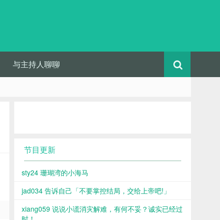
与主持人聊聊
节目更新
sty24 珊瑚湾的小海马
jad034 告诉自己「不要掌控结局，交给上帝吧!」
xiang059 说说小谎消灾解难，有何不妥？诚实已经过
时！