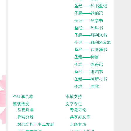
圣经——约书亚记
圣经——约伯记
圣经——约拿书
圣经——约珥书
圣经——耶利米书
圣经——耶利米哀歌
圣经——西番雅书
圣经——诗篇
圣经——路得记
圣经——那鸿书
圣经——阿摩司书
圣经——雅歌
圣经和合本
奉献支持
整装待发
文字专栏
基要真理
专题讨论
异端分辨
共享好文章
教会结构与事工发展
天路甘泉