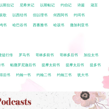
以斯拉记
尼希米记
以斯帖记
约伯记
诗篇
箴言
哀歌
以西结书
但以理书
何西阿书
约珥书
鸿书
哈巴谷书
西番雅书
哈该书
撒加利亚书
使徒行传
罗马书
哥林多前书
哥林多后书
加拉太书
前书
帖撒罗尼迦后书
提摩太前书
提摩太后书
提多书
得后书
约翰一书
约翰二书
约翰三书
犹大书