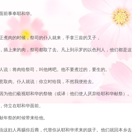
利面前事奉耶和华。
祭，正煮肉的时候，祭司的仆人就来，手拿三齿的叉子，
一插，插上来的肉，祭司都取了去。凡上到示罗的以色列人，他们都是这
祭的人说：将肉给祭司，叫他烤吧。他不要煮过的，要生的。
以随意取肉。仆人就说：你立时给我，不然我便抢去。
了，因为他们藐视耶和华的祭物（或译：他们使人厌弃给耶和华献祭）。
得，侍立在耶和华面前。
来献年祭的时候带来给他。
和华由这妇人再赐你后裔，代替你从耶和华求来的孩子。他们就回本乡去