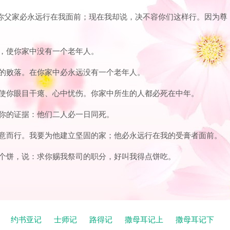
你和你父家必永远行在我面前；现在我却说，决不容你们这样行。因为尊
膀臂，使你家中没有一个老年人。
居所的败落。在你家中必永远没有一个老年人。
的必使你眼目干瘪、心中忧伤。你家中所生的人都必死在中年。
可作你的证据：他们二人必一日同死。
的心意而行。我要为他建立坚固的家；他必永远行在我的受膏者面前。
，求个饼，说：求你赐我祭司的职分，好叫我得点饼吃。
记
约书亚记
士师记
路得记
撒母耳记上
撒母耳记下