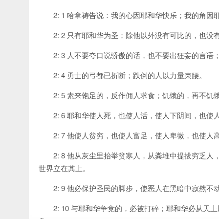
2: 1 哈拿祷告说：我的心因耶和华快乐；我的角
2: 2 只有耶和华为圣；除他以外没有可比的，也
2: 3 人不要夸口说骄傲的话，也不要出狂妄的言
2: 4 勇士的弓都已折断；跌倒的人以力量束腰。
2: 5 素来饱足的，反作佣人求食；饥饿的，再不
2: 6 耶和华使人死，也使人活，使人下阴间，也使
2: 7 他使人贫穷，也使人富足，使人卑微，也使人
2: 8 他从灰尘里抬举贫寒人，从粪堆中提拔穷
世界立在其上。
2: 9 他必保护圣民的脚步，使恶人在黑暗中寂然
2: 10 与耶和华争竞的，必被打碎；耶和华必从