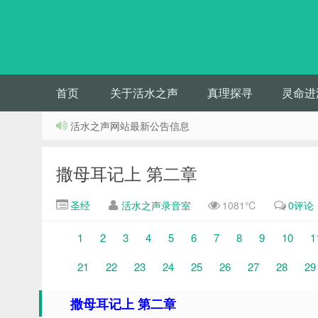
首页
关于活水之声
真理探寻
灵命进
活水之声网站最新公告信息
撒母耳记上 第二章
圣经
活水之声录音室
1081℃
0评论
1
2
3
4
5
6
7
8
9
10
1
21
22
23
24
25
26
27
28
29
撒母耳记上 第二章