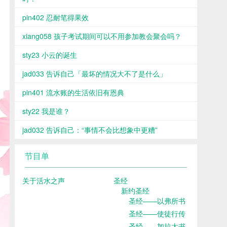
pin402 忍耐笔得果效
xiang058 孩子考试期间可以不用参加教会聚会吗？
sty23 小云的诞生
jad033 告诉自己「最坏的情况大不了是什么」
pin401 流水账的生活依旧有恩典
sty22 我是谁？
jad032 告诉自己：“事情不会比想象中更糟”
节目单
关于活水之声
圣经
新约圣经
圣经——以弗所书
圣经——使徒行传
圣经——加拉太书