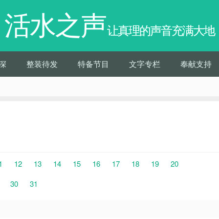
活水之声
让真理的声音充满大地
深
整装待发
特备节目
文字专栏
奉献支持
1
12
13
14
15
16
17
18
19
20
30
31