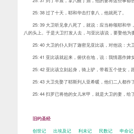
25: 37 到了早晨，拿八醒了酒，他的妻将这些
25: 38 过了十天，耶和华击打拿八，他就死了。
25: 39 大卫听见拿八死了，就说：应当称颂耶
八的头上。于是大卫打发人去，与亚比该说，要娶他为
25: 40 大卫的仆人到了迦密见亚比该，对他说：
25: 41 亚比该就起来，俯伏在地，说：我情愿作
25: 42 亚比该立刻起身，骑上驴，带着五个使
25: 43 大卫先娶了耶斯列人亚希暖，他们二人都作
25: 44 扫罗已将他的女儿米甲，就是大卫的妻，
旧约圣经
创世记
出埃及记
利未记
民数记
申命