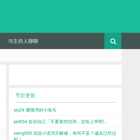
与主持人聊聊
节目更新
sty24 珊瑚湾的小海马
jad034 告诉自己「不要掌控结局，交给上帝吧!」
xiang059 说说小谎消灾解难，有何不妥？诚实已经过
时！