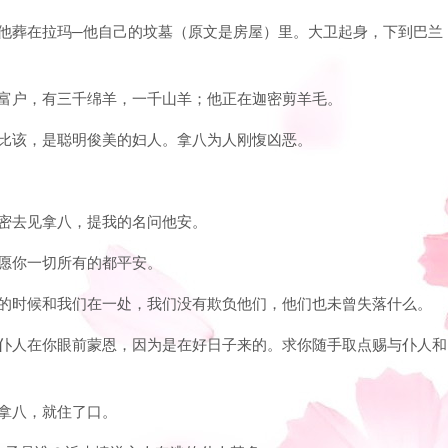
，将他葬在拉玛─他自己的坟墓（原文是房屋）里。大卫起身，下到巴兰
个大富户，有三千绵羊，一千山羊；他正在迦密剪羊毛。
叫亚比该，是聪明俊美的妇人。拿八为人刚愎凶恶。
上迦密去见拿八，提我的名问他安。
，愿你一切所有的都平安。
迦密的时候和我们在一处，我们没有欺负他们，他们也未曾失落什么。
我的仆人在你眼前蒙恩，因为是在好日子来的。求你随手取点赐与仆人和
了拿八，就住了口。