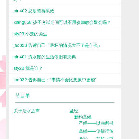
pin402 忍耐笔得果效
xiang058 孩子考试期间可以不用参加教会聚会吗？
sty23 小云的诞生
jad033 告诉自己「最坏的情况大不了是什么」
pin401 流水账的生活依旧有恩典
sty22 我是谁？
jad032 告诉自己：“事情不会比想象中更糟”
节目单
关于活水之声
圣经
新约圣经
圣经——以弗所书
圣经——使徒行传
圣经——加拉太书