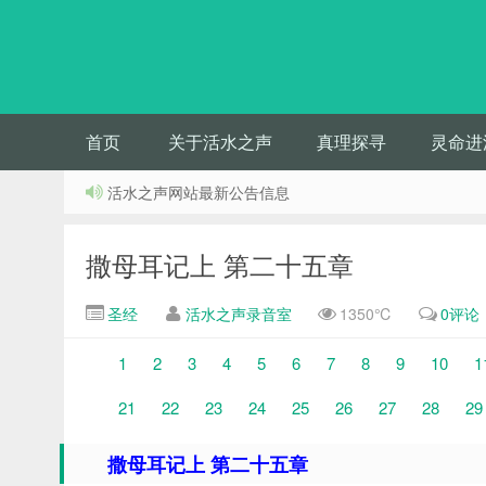
首页
关于活水之声
真理探寻
灵命进
活水之声网站最新公告信息
撒母耳记上 第二十五章
圣经
活水之声录音室
1350℃
0评论
1
2
3
4
5
6
7
8
9
10
1
21
22
23
24
25
26
27
28
29
撒母耳记上 第二十五章