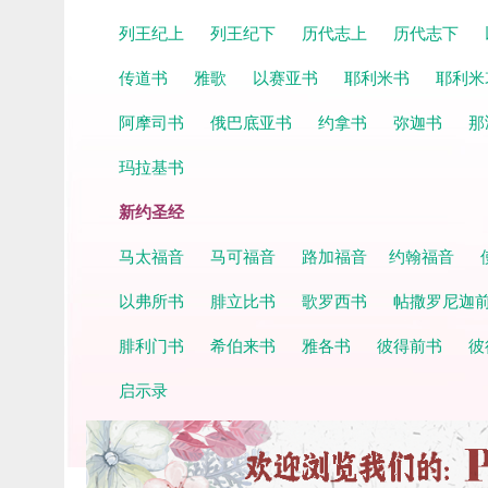
列王纪上
列王纪下
历代志上
历代志下
传道书
雅歌
以赛亚书
耶利米书
耶利米
阿摩司书
俄巴底亚书
约拿书
弥迦书
那
玛拉基书
新约圣经
马太福音
马可福音
路加福音
约翰福音
以弗所书
腓立比书
歌罗西书
帖撒罗尼迦
腓利门书
希伯来书
雅各书
彼得前书
彼
启示录