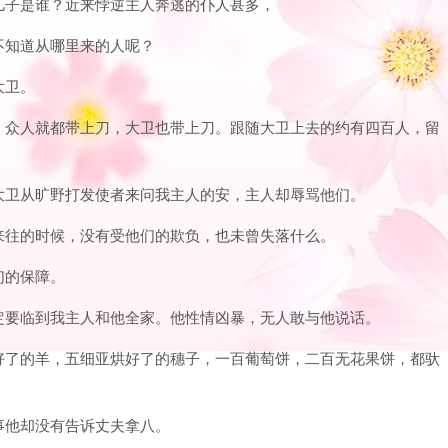
西的儿子是谁？近来悖逆主人奔逃的仆人甚多，
我不知道从哪里来的人呢？
大卫。
上刀！众人就都带上刀，大卫也带上刀。跟随大卫上去的约有四百人，留
说：大卫从旷野打发使者来问我主人的安，主人却辱骂他们。
他们来往的时候，没有受他们的欺负，也未曾失落什么。
们的保障。
祸患定要临到我主人和他全家。他性情凶暴，无人敢与他说话。
收拾好了的羊，五细亚烘好了的穗子，一百葡萄饼，二百无花果饼，都驮
这事他却没有告诉丈夫拿八。