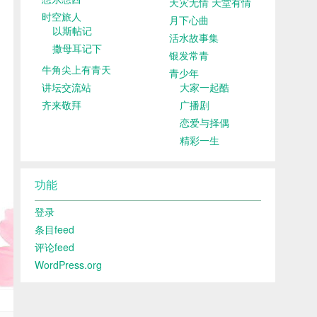
天灾无情 天堂有情
时空旅人
月下心曲
以斯帖记
活水故事集
撒母耳记下
银发常青
牛角尖上有青天
青少年
讲坛交流站
大家一起酷
齐来敬拜
广播剧
恋爱与择偶
精彩一生
功能
登录
条目feed
评论feed
WordPress.org