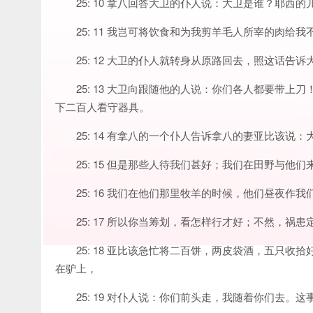
25: 10 拿八回答大卫的仆人说：大卫是谁？耶
25: 11 我岂可将饮食和为我剪羊毛人所宰的肉给
25: 12 大卫的仆人就转身从原路回去，照这话告诉
25: 13 大卫向跟随他的人说：你们各人都要带
下二百人看守器具。
25: 14 有拿八的一个仆人告诉拿八的妻亚比该
25: 15 但是那些人待我们甚好；我们在田野与
25: 16 我们在他们那里牧羊的时候，他们昼夜作我
25: 17 所以你当筹划，看怎样行才好；不然，
25: 18 亚比该急忙将二百饼，两皮袋酒，五只
在驴上，
25: 19 对仆人说：你们前头走，我随着你们去。