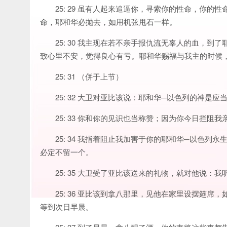
25: 29 虽有人起来追逼你，寻索你的性命，你
命，耶和华必抛去，如用机弦甩石一样。
25: 30 我主现在若不亲手报仇流无辜人的血，
致心里不安，觉得良心有亏。耶和华赐福与我主的时候
25: 31 （併于上节）
25: 32 大卫对亚比该说：耶和华─以色列的神是
25: 33 你和你的见识也当称赞；因为你今日拦阻
25: 34 我指着阻止我加害于你的耶和华─以色
必定不留一个。
25: 35 大卫受了亚比该送来的礼物，就对他说
25: 36 亚比该到拿八那里，见他在家里设摆筵
等到次日早晨。