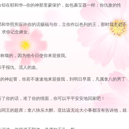
的性命却在耶和华─你的神那里蒙保护，如包裹宝器一样；你仇敌的性
到了耶和华照所应许你的话赐福与你，立你作以色列的王，那时我主必不
，求你记念婢女。
应当称颂的，因为他今日使你来迎接我。
我亲手报仇、流人的血。
列永生的神起誓，你若不速速地来迎接我，到明日早晨，凡属拿八的男丁
：我听了你的话，准了你的情面，你可以平平安安地回家吧！
席，如同王的筵席；拿八快乐大醉。亚比该无论大小事都没有告诉他，就