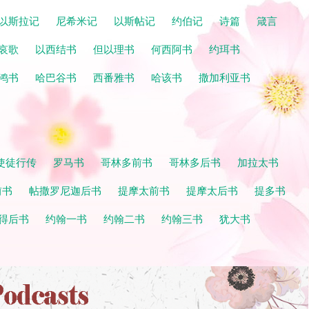
以斯拉记
尼希米记
以斯帖记
约伯记
诗篇
箴言
哀歌
以西结书
但以理书
何西阿书
约珥书
鸿书
哈巴谷书
西番雅书
哈该书
撒加利亚书
使徒行传
罗马书
哥林多前书
哥林多后书
加拉太书
前书
帖撒罗尼迦后书
提摩太前书
提摩太后书
提多书
得后书
约翰一书
约翰二书
约翰三书
犹大书