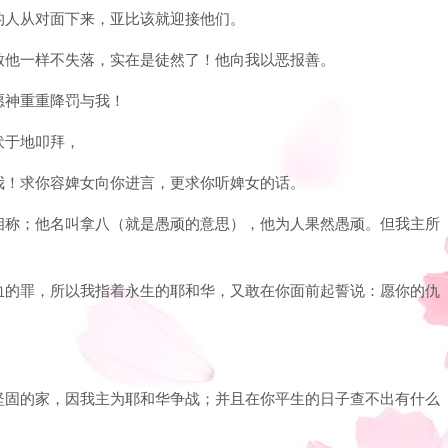
随他的人从对面下来，亚比该就迎接他们。
，以致他一样不失落，实在是徒然了！他向我以恶报善。
，愿神重重降罚与我！
脸伏于地叩拜，
罪归我！求你容婢女向你进言，更求你听婢女的话。
的名相称；他名叫拿八（就是愚顽的意思），他为人果然愚顽。但我主所
取流血的罪，所以我指着永生的耶和华，又敢在你面前起誓说：愿你的仇
。
建立坚固的家，因我主为耶和华争战；并且在你平生的日子查不出有什么