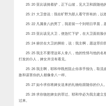
25: 20 亚比该骑着驴，正下山坡，见大卫和跟
25: 21 大卫曾说：我在旷野为那人看守所有的
25: 22 凡属拿八的男丁，我若留一个到明日早晨
25: 23 亚比该见大卫，便急忙下驴，在大卫面前
25: 24 俯伏在大卫的脚前，说：我主啊，愿这
25: 25 我主不要理这坏人拿八，他的性情与他
打发的仆人，婢女并没有看见。
25: 26 我主啊，耶和华既然阻止你亲手报仇，
敌和谋害你的人都像拿八一样。
25: 27 如今求你将婢女送来的礼物给跟随你的仆人
25: 28 求你饶恕婢女的罪过。耶和华必为我主
过来。