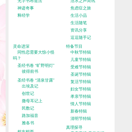
无字书布道法
活水之声简讯
神迹奇事
焦虑症之旅
释经学
生活小品
生活随笔
资讯分享
逗逗随手记
灵命进深
特备节目
同性恋需要大惊小怪
中秋节特辑
吗？
儿童节特辑
圣经书卷 “旷野明灯”
受难节特辑
彼得前书
圣诞节特辑
圣经书卷 “清泉甘露”
复活节特辑
出埃及记
妇女节特辑
创世记
孝亲节特辑
撒母耳记上
情人节特辑
民数记
新春特辑
路加福音
清明节特辑
雅各书
真理探寻
想东想西