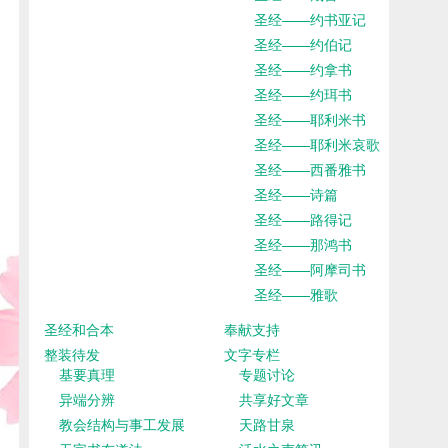
圣经——约书亚记
圣经——约伯记
圣经——约拿书
圣经——约珥书
圣经——耶利米书
圣经——耶利米哀歌
圣经——西番雅书
圣经——诗篇
圣经——路得记
圣经——那鸿书
圣经——阿摩司书
圣经——雅歌
圣经和合本
奉献支持
整装待发
文字专栏
基要真理
专题讨论
异端分辨
共享好文章
教会结构与事工发展
天路甘泉