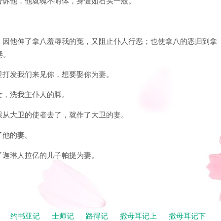
事都告诉他，他就魂不附体，身僵如石头一般。
和华，因他伸了拿八羞辱我的冤，又阻止仆人行恶；也使拿八的恶归到拿
妻。
大卫打发我们来见你，想要娶你为妻。
婢女，洗我主仆人的脚。
女，跟从大卫的使者去了，就作了大卫的妻。
了他的妻。
给了迦琳人拉亿的儿子帕提为妻。
记
约书亚记
士师记
路得记
撒母耳记上
撒母耳记下