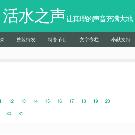
活水之声
让真理的声音充满大地
深
整装待发
特备节目
文字专栏
奉献支持
1
12
13
14
15
16
17
18
19
20
30
31