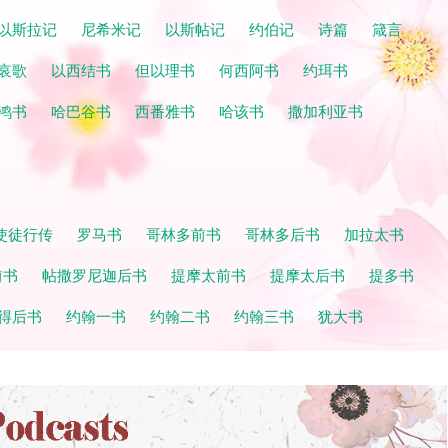
以斯拉记
尼希米记
以斯帖记
约伯记
诗篇
箴言
哀歌
以西结书
但以理书
何西阿书
约珥书
鸿书
哈巴谷书
西番雅书
哈该书
撒加利亚书
使徒行传
罗马书
哥林多前书
哥林多后书
加拉太书
前书
帖撒罗尼迦后书
提摩太前书
提摩太后书
提多书
得后书
约翰一书
约翰二书
约翰三书
犹大书