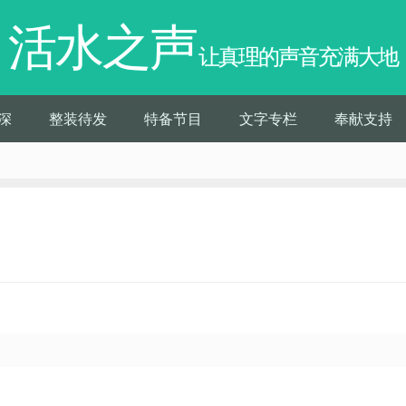
活水之声
让真理的声音充满大地
深
整装待发
特备节目
文字专栏
奉献支持