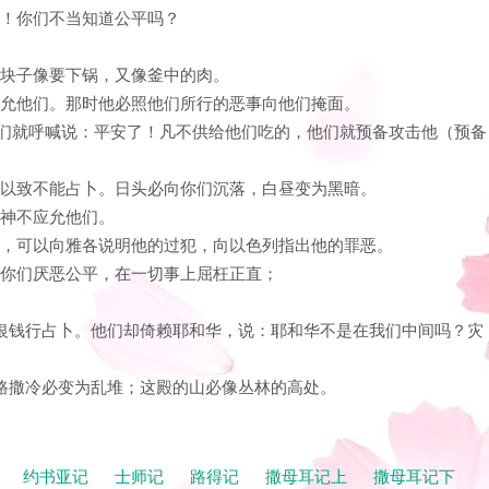
听！你们不当知道公平吗？
成块子像要下锅，又像釜中的肉。
不应允他们。那时他必照他们所行的恶事向他们掩面。
，他们就呼喊说：平安了！凡不供给他们吃的，他们就预备攻击他（预备
暗，以致不能占卜。日头必向你们沉落，白昼变为黑暗。
为神不应允他们。
才能，可以向雅各说明他的过犯，向以色列指出他的罪恶。
！你们厌恶公平，在一切事上屈枉正直；
知为银钱行占卜。他们却倚赖耶和华，说：耶和华不是在我们中间吗？灾
耶路撒冷必变为乱堆；这殿的山必像丛林的高处。
记
约书亚记
士师记
路得记
撒母耳记上
撒母耳记下