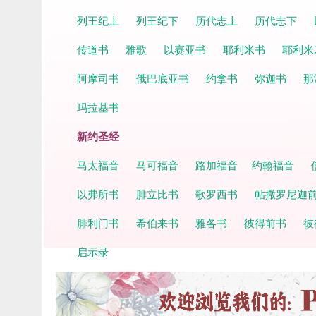
列王纪上
列王纪下
历代志上
历代志下
传道书
雅歌
以赛亚书
耶利米书
耶利米
阿摩司书
俄巴底亚书
约拿书
弥迦书
那
玛拉基书
新约圣经
马太福音
马可福音
路加福音
约翰福音
以弗所书
腓立比书
歌罗西书
帖撒罗尼迦
腓利门书
希伯来书
雅各书
彼得前书
彼
启示录