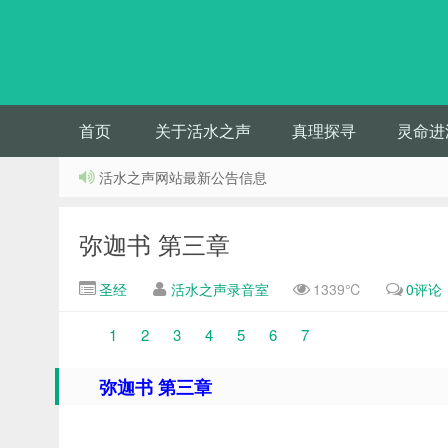
首页
关于活水之声
真理探寻
灵命进
活水之声网站最新公告信息
弥迦书 第三章
圣经
活水之声录音室
1339℃
0评论
1
2
3
4
5
6
7
弥迦书 第三章