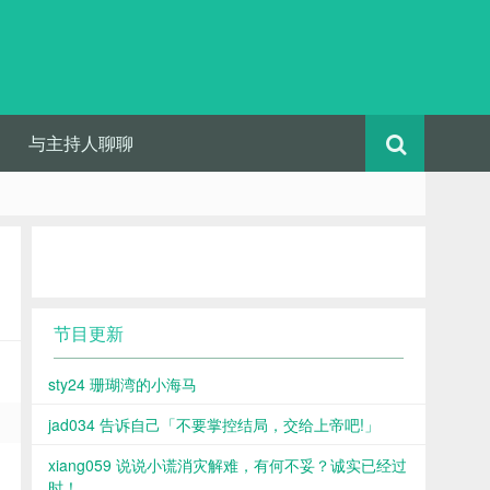
与主持人聊聊
节目更新
sty24 珊瑚湾的小海马
jad034 告诉自己「不要掌控结局，交给上帝吧!」
xiang059 说说小谎消灾解难，有何不妥？诚实已经过
时！