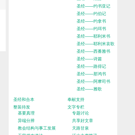
圣经——约书亚记
圣经——约伯记
圣经——约拿书
圣经——约珥书
圣经——耶利米书
圣经——耶利米哀歌
圣经——西番雅书
圣经——诗篇
圣经——路得记
圣经——那鸿书
圣经——阿摩司书
圣经——雅歌
圣经和合本
奉献支持
整装待发
文字专栏
基要真理
专题讨论
异端分辨
共享好文章
教会结构与事工发展
天路甘泉