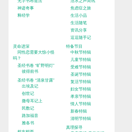
无字书布道法
活水之声简讯
神迹奇事
焦虑症之旅
释经学
生活小品
生活随笔
资讯分享
逗逗随手记
灵命进深
特备节目
同性恋需要大惊小怪
中秋节特辑
吗？
儿童节特辑
圣经书卷 “旷野明灯”
受难节特辑
彼得前书
圣诞节特辑
圣经书卷 “清泉甘露”
复活节特辑
出埃及记
妇女节特辑
创世记
孝亲节特辑
撒母耳记上
情人节特辑
民数记
新春特辑
路加福音
清明节特辑
雅各书
真理探寻
想东想西