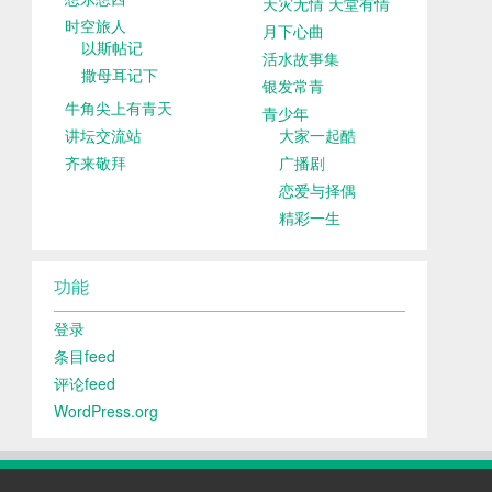
天灾无情 天堂有情
时空旅人
月下心曲
以斯帖记
活水故事集
撒母耳记下
银发常青
牛角尖上有青天
青少年
讲坛交流站
大家一起酷
齐来敬拜
广播剧
恋爱与择偶
精彩一生
功能
登录
条目feed
评论feed
WordPress.org