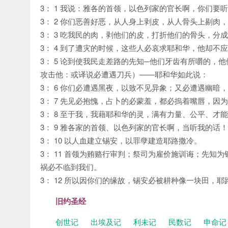
3： 1 我说：雅各的首领，以色列家的官长啊，你们要
3： 2 你们恶善好恶，从人身上剥皮，从人骨头上剔肉，
3： 3 吃我民的肉，剥他们的皮，打折他们的骨头，分
3： 4 到了遭灾的时候，这些人必哀求耶和华，他却
3： 5 论到使我民走差路的先知─他们牙齿有所嚼的
攻击他：或译说必遭遇刀兵）——耶和华如此说：
3： 6 你们必遭遇黑夜，以致不见异象；又必遭遇幽
3： 7 先见必抱愧，占卜的必蒙羞，都必摀着嘴唇，因
3： 8 至于我，我藉耶和华的灵，满有力量、公平、
3： 9 雅各家的首领、以色列家的官长啊，当听我的话
3： 10 以人血建立锡安，以罪孽建造耶路撒冷。
3： 11 首领为贿赂行审判；祭司为雇价施训诲；先
祸必不临到我们。
3： 12 所以因你们的缘故，锡安必被耕种像一块田，
旧约圣经
创世记
出埃及记
利未记
民数记
申命