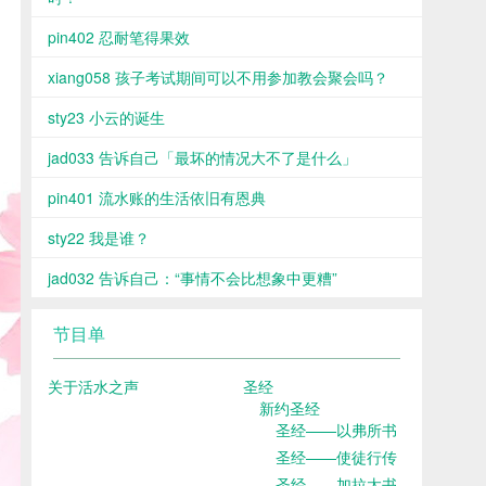
pin402 忍耐笔得果效
xiang058 孩子考试期间可以不用参加教会聚会吗？
sty23 小云的诞生
jad033 告诉自己「最坏的情况大不了是什么」
pin401 流水账的生活依旧有恩典
sty22 我是谁？
jad032 告诉自己：“事情不会比想象中更糟”
节目单
关于活水之声
圣经
新约圣经
圣经——以弗所书
圣经——使徒行传
圣经——加拉太书