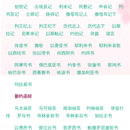
创世记
出埃及记
利未记
民数记
申命记
约
书亚记
士师记
路得记
撒母耳记上
撒母耳记下
列王纪上
列王纪下
历代志上
历代志下
以斯
拉记
尼希米记
以斯帖记
约伯记
诗篇
箴言
传道书
雅歌
以赛亚书
耶利米书
耶利米哀歌
以西结书
但以理书
何西阿书
约珥书
阿摩司书
俄巴底亚书
约拿书
弥迦书
那鸿书
哈巴谷书
西番雅书
哈该书
撒加利亚书
玛拉基书
新约圣经
马太福音
马可福音
路加福音
约翰福音
使徒行
传
罗马书
哥林多前书
哥林多后书
加拉太书
以弗所书
腓立比书
歌罗西书
帖撒罗尼迦前书