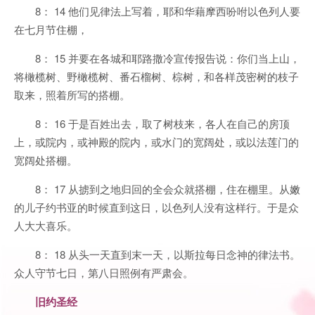
8： 14 他们见律法上写着，耶和华藉摩西吩咐以色列人要
在七月节住棚，
8： 15 并要在各城和耶路撒冷宣传报告说：你们当上山，
将橄榄树、野橄榄树、番石榴树、棕树，和各样茂密树的枝子
取来，照着所写的搭棚。
8： 16 于是百姓出去，取了树枝来，各人在自己的房顶
上，或院内，或神殿的院内，或水门的宽阔处，或以法莲门的
宽阔处搭棚。
8： 17 从掳到之地归回的全会众就搭棚，住在棚里。从嫩
的儿子约书亚的时候直到这日，以色列人没有这样行。于是众
人大大喜乐。
8： 18 从头一天直到末一天，以斯拉每日念神的律法书。
众人守节七日，第八日照例有严肃会。
旧约圣经