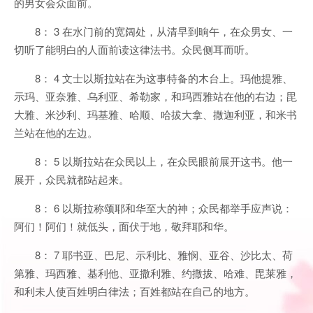
的男女会众面前。
8： 3 在水门前的宽阔处，从清早到晌午，在众男女、一
切听了能明白的人面前读这律法书。众民侧耳而听。
8： 4 文士以斯拉站在为这事特备的木台上。玛他提雅、
示玛、亚奈雅、乌利亚、希勒家，和玛西雅站在他的右边；毘
大雅、米沙利、玛基雅、哈顺、哈拔大拿、撒迦利亚，和米书
兰站在他的左边。
8： 5 以斯拉站在众民以上，在众民眼前展开这书。他一
展开，众民就都站起来。
8： 6 以斯拉称颂耶和华至大的神；众民都举手应声说：
阿们！阿们！就低头，面伏于地，敬拜耶和华。
8： 7 耶书亚、巴尼、示利比、雅悯、亚谷、沙比太、荷
第雅、玛西雅、基利他、亚撒利雅、约撒拔、哈难、毘莱雅，
和利未人使百姓明白律法；百姓都站在自己的地方。