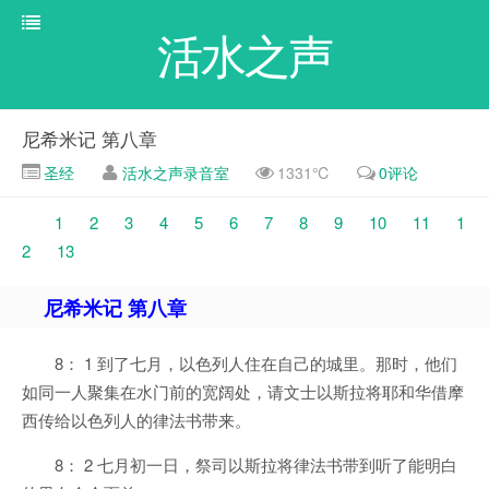
活水之声
尼希米记 第八章
圣经
活水之声录音室
1331℃
0评论
1
2
3
4
5
6
7
8
9
10
11
1
2
13
尼希米记 第八章
8： 1 到了七月，以色列人住在自己的城里。那时，他们
如同一人聚集在水门前的宽阔处，请文士以斯拉将耶和华借摩
西传给以色列人的律法书带来。
8： 2 七月初一日，祭司以斯拉将律法书带到听了能明白