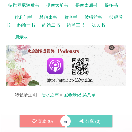
帖撒罗尼迦后书
提摩太前书
提摩太后书
提多书
腓利门书
希伯来书
雅各书
彼得前书
彼得后
书
约翰一书
约翰二书
约翰三书
犹大书
启示录
转载请注明：
活水之声
»
尼希米记 第八章
喜欢 (
0
)
分享 (
0
)
or