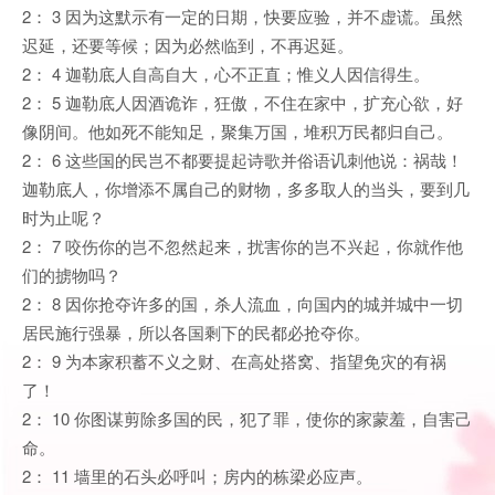
2： 3 因为这默示有一定的日期，快要应验，并不虚谎。虽然
迟延，还要等候；因为必然临到，不再迟延。
2： 4 迦勒底人自高自大，心不正直；惟义人因信得生。
2： 5 迦勒底人因酒诡诈，狂傲，不住在家中，扩充心欲，好
像阴间。他如死不能知足，聚集万国，堆积万民都归自己。
2： 6 这些国的民岂不都要提起诗歌并俗语讥刺他说：祸哉！
迦勒底人，你增添不属自己的财物，多多取人的当头，要到几
时为止呢？
2： 7 咬伤你的岂不忽然起来，扰害你的岂不兴起，你就作他
们的掳物吗？
2： 8 因你抢夺许多的国，杀人流血，向国内的城并城中一切
居民施行强暴，所以各国剩下的民都必抢夺你。
2： 9 为本家积蓄不义之财、在高处搭窝、指望免灾的有祸
了！
2： 10 你图谋剪除多国的民，犯了罪，使你的家蒙羞，自害己
命。
2： 11 墙里的石头必呼叫；房内的栋梁必应声。