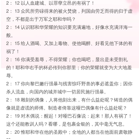
2： 12 以人血建城、以罪孽立邑的有祸了！
2： 13 众民所劳碌得来的被火焚烧，列国由劳乏而得的归于虚
空，不都是出于万军之耶和华吗？
2： 14 认识耶和华荣耀的知识要充满遍地，好像水充满洋海一
般。
2： 15 给人酒喝、又加上毒物、使他喝醉、好看见他下体的有
祸了！
2： 16 你满受羞辱，不得荣耀；你也喝吧，显出是未受割礼
的！耶和华右手的杯必传到你那里；你的荣耀就变为大大地羞
辱。
2： 17 你向黎巴嫩行强暴与残害惊吓野兽的事必遮盖你；因你
杀人流血，向国内的城并城中一切居民施行强暴。
2： 18 雕刻的偶像，人将他刻出来，有什么益处呢？铸造的偶
像就是虚谎的师傅。制造者倚靠这哑巴偶像有什么益处呢？
2： 19 对木偶说：醒起！对哑巴石像说：起来！那人有祸了！
这个还能教训人吗？看哪，是包裹金银的，其中毫无气息。
2： 20 惟耶和华在他的圣殿中；全地的人都当在他面前肃敬静