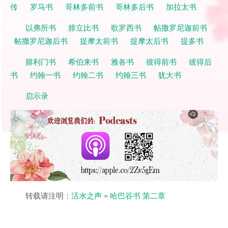
传
罗马书
哥林多前书
哥林多后书
加拉太书
以弗所书
腓立比书
歌罗西书
帖撒罗尼迦前书
帖撒罗尼迦后书
提摩太前书
提摩太后书
提多书
腓利门书
希伯来书
雅各书
彼得前书
彼得后
书
约翰一书
约翰二书
约翰三书
犹大书
启示录
转载请注明：
活水之声
»
哈巴谷书 第二章