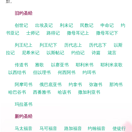
默。
旧约圣经
创世记
出埃及记
利未记
民数记
申命记
约
书亚记
士师记
路得记
撒母耳记上
撒母耳记下
列王纪上
列王纪下
历代志上
历代志下
以斯
拉记
尼希米记
以斯帖记
约伯记
诗篇
箴言
传道书
雅歌
以赛亚书
耶利米书
耶利米哀歌
以西结书
但以理书
何西阿书
约珥书
阿摩司书
俄巴底亚书
约拿书
弥迦书
那鸿书
哈巴谷书
西番雅书
哈该书
撒加利亚书
玛拉基书
新约圣经
马太福音
马可福音
路加福音
约翰福音
使徒行