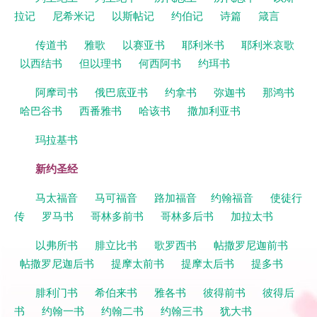
拉记
尼希米记
以斯帖记
约伯记
诗篇
箴言
传道书
雅歌
以赛亚书
耶利米书
耶利米哀歌
以西结书
但以理书
何西阿书
约珥书
阿摩司书
俄巴底亚书
约拿书
弥迦书
那鸿书
哈巴谷书
西番雅书
哈该书
撒加利亚书
玛拉基书
新约圣经
马太福音
马可福音
路加福音
约翰福音
使徒行
传
罗马书
哥林多前书
哥林多后书
加拉太书
以弗所书
腓立比书
歌罗西书
帖撒罗尼迦前书
帖撒罗尼迦后书
提摩太前书
提摩太后书
提多书
腓利门书
希伯来书
雅各书
彼得前书
彼得后
书
约翰一书
约翰二书
约翰三书
犹大书