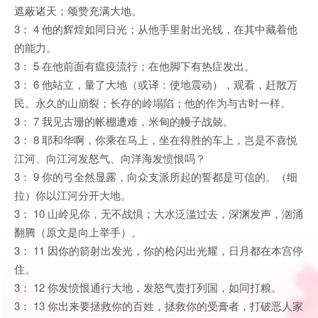
遮蔽诸天；颂赞充满大地。
3： 4 他的辉煌如同日光；从他手里射出光线，在其中藏着他
的能力。
3： 5 在他前面有瘟疫流行；在他脚下有热症发出。
3： 6 他站立，量了大地（或译：使地震动），观看，赶散万
民。永久的山崩裂；长存的岭塌陷；他的作为与古时一样。
3： 7 我见古珊的帐棚遭难，米甸的幔子战兢。
3： 8 耶和华啊，你乘在马上，坐在得胜的车上，岂是不喜悦
江河、向江河发怒气、向洋海发愤恨吗？
3： 9 你的弓全然显露，向众支派所起的誓都是可信的。（细
拉）你以江河分开大地。
3： 10 山岭见你，无不战惧；大水泛滥过去，深渊发声，汹涌
翻腾（原文是向上举手）。
3： 11 因你的箭射出发光，你的枪闪出光耀，日月都在本宫停
住。
3： 12 你发愤恨通行大地，发怒气责打列国，如同打粮。
3： 13 你出来要拯救你的百姓，拯救你的受膏者，打破恶人家