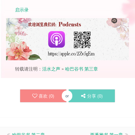
启示录
转载请注明：
活水之声
»
哈巴谷书 第三章
喜欢 (
0
)
分享 (
0
)
or
哈巴谷书 第二章
西番雅书 第一章