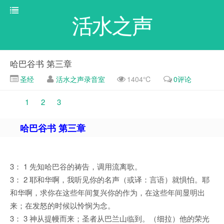
活水之声
哈巴谷书 第三章
圣经
活水之声录音室
1404℃
0评论
1
2
3
哈巴谷书 第三章
3： 1 先知哈巴谷的祷告，调用流离歌。
3： 2 耶和华啊，我听见你的名声（或译：言语）就惧怕。耶
和华啊，求你在这些年间复兴你的作为，在这些年间显明出
来；在发怒的时候以怜悯为念。
3： 3 神从提幔而来；圣者从巴兰山临到。（细拉）他的荣光