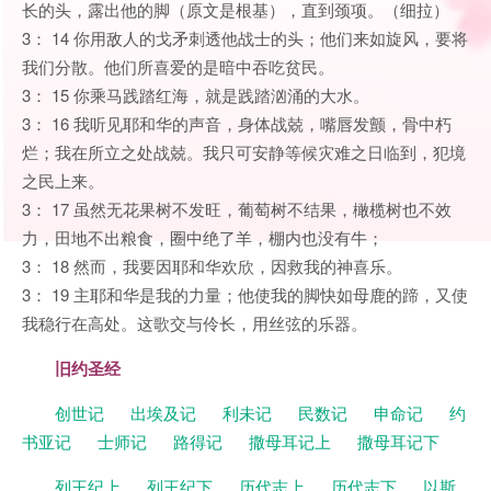
长的头，露出他的脚（原文是根基），直到颈项。（细拉）
3： 14 你用敌人的戈矛刺透他战士的头；他们来如旋风，要将
我们分散。他们所喜爱的是暗中吞吃贫民。
3： 15 你乘马践踏红海，就是践踏汹涌的大水。
3： 16 我听见耶和华的声音，身体战兢，嘴唇发颤，骨中朽
烂；我在所立之处战兢。我只可安静等候灾难之日临到，犯境
之民上来。
3： 17 虽然无花果树不发旺，葡萄树不结果，橄榄树也不效
力，田地不出粮食，圈中绝了羊，棚内也没有牛；
3： 18 然而，我要因耶和华欢欣，因救我的神喜乐。
3： 19 主耶和华是我的力量；他使我的脚快如母鹿的蹄，又使
我稳行在高处。这歌交与伶长，用丝弦的乐器。
旧约圣经
创世记
出埃及记
利未记
民数记
申命记
约
书亚记
士师记
路得记
撒母耳记上
撒母耳记下
列王纪上
列王纪下
历代志上
历代志下
以斯