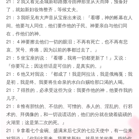
21： 2 我又看见圣城新耶路撒冷由神那里从天而降，预备好
了，就如新妇妆饰整齐，等候丈夫。
21： 3 我听见有大声音从宝座出来说：『看哪，神的帐幕在人
间。他要与人同住，他们要作他的子民。神要亲自与他们同
在，作他们的神。
21： 4 神要擦去他们一切的眼泪；不再有死亡，也不再有悲
哀、哭号、疼痛，因为以前的事都过去了。』
21： 5 坐宝座的说：『看哪，我将一切都更新了！』又说：
『你要写上；因这些话是可信的，是真实的。』
21： 6 他又对我说：『都成了！我是阿拉法，我是俄梅戛；我
是初，我是终。我要将生命泉的水白白赐给那口渴的人喝。
21： 7 得胜的，必承受这些为业：我要作他的神，他要作我的
儿子。
21： 8 惟有胆怯的、不信的、可憎的、杀人的、淫乱的、行邪
术的、拜偶像的，和一切说谎话的，他们的分就在烧着硫磺的
火湖里；这是第二次的死。』
21： 9 拿着七个金碗、盛满末后七灾的七位天使中，有一位来
对我说：『你到这里来，我要将新妇，就是羔羊的妻，指给你