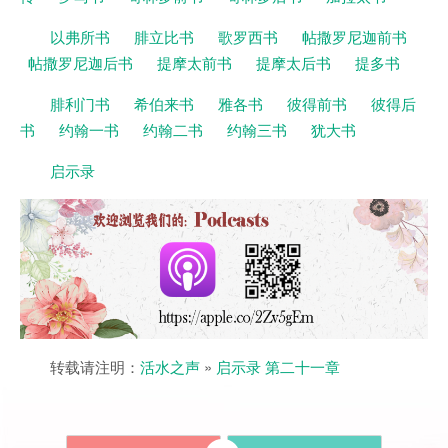
以弗所书
腓立比书
歌罗西书
帖撒罗尼迦前书
帖撒罗尼迦后书
提摩太前书
提摩太后书
提多书
腓利门书
希伯来书
雅各书
彼得前书
彼得后
书
约翰一书
约翰二书
约翰三书
犹大书
启示录
转载请注明：
活水之声
»
启示录 第二十一章