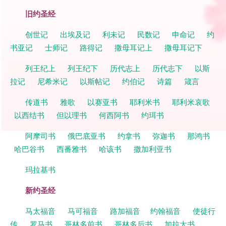
旧约圣经
创世记
出埃及记
利未记
民数记
申命记
约
书亚记
士师记
路得记
撒母耳记上
撒母耳记下
列王纪上
列王纪下
历代志上
历代志下
以斯
拉记
尼希米记
以斯帖记
约伯记
诗篇
箴言
传道书
雅歌
以赛亚书
耶利米书
耶利米哀歌
以西结书
但以理书
何西阿书
约珥书
阿摩司书
俄巴底亚书
约拿书
弥迦书
那鸿书
哈巴谷书
西番雅书
哈该书
撒加利亚书
玛拉基书
新约圣经
马太福音
马可福音
路加福音
约翰福音
使徒行
传
罗马书
哥林多前书
哥林多后书
加拉太书