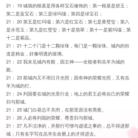
21： 19 城墙的根基是用各样宝石修饰的：第一根基是碧玉；
第二是蓝宝石；第三是绿玛瑙；第四是绿宝石；
21： 20 第五是红玛瑙；第六是红宝石；第七是黄璧玺；第八
是水苍玉；第九是红璧玺；第十是翡翠；第十一是紫玛瑙；第
十二是紫晶。
21： 21 十二个门是十二颗珍珠，每门是一颗珍珠。城内的街
道是精金，好像明透的玻璃。
21： 22 我未见城内有殿，因主神——全能者和羔羊为城的
殿。
21： 23 那城内又不用日月光照；因有神的荣耀光照，又有羔
羊为城的灯。
21： 24 列国要在城的光里行走；地上的君王必将自己的荣耀
归与那城。
21： 25 城门白昼总不关闭，在那里原没有黑夜。
21： 26 人必将列国的荣耀、尊贵归与那城。
21： 27 凡不洁净的，并那行可憎与虚谎之事的，总不得进那
城；只有名字写在羔羊生命册上的才得进去。