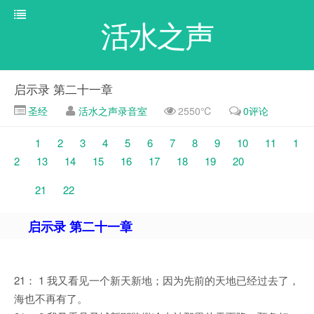
活水之声
启示录 第二十一章
圣经
活水之声录音室
2550℃
0评论
1
2
3
4
5
6
7
8
9
10
11
1
2
13
14
15
16
17
18
19
20
21
22
启示录 第二十一章
21： 1 我又看见一个新天新地；因为先前的天地已经过去了，
海也不再有了。