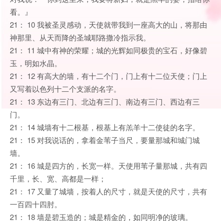
看。』
21： 10 我被圣灵感动，天使就带我到一座高大的山，将那由
神那里、从天而降的圣城耶路撒冷指示我。
21： 11 城中有神的荣耀；城的光辉如同极贵的宝石，好像碧
玉，明如水晶。
21： 12 有高大的墙，有十二个门，门上有十二位天使；门上
又写着以色列十二个支派的名字。
21： 13 东边有三门、北边有三门、南边有三门、西边有三
门。
21： 14 城墙有十二根基，根基上有羔羊十二使徒的名字。
21： 15 对我说话的，拿着金苇子当尺，要量那城和城门城
墙。
21： 16 城是四方的，长宽一样。天使用苇子量那城，共有四
千里，长、宽、高都是一样；
21： 17 又量了城墙，按着人的尺寸，就是天使的尺寸，共有
一百四十四肘。
21： 18 墙是碧玉造的；城是精金的，如同明净的玻璃。