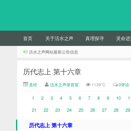
首页
关于活水之声
真理探寻
灵命进
活水之声网站最新公告信息
历代志上 第十六章
圣经
活水之声录音室
1139℃
0评论
1
2
3
4
5
6
7
8
9
10
1
21
22
23
24
25
26
27
28
29
历代志上 第十六章