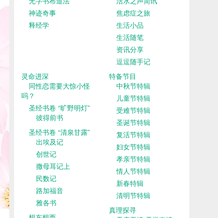
无字书布道法
活水之声简讯
神迹奇事
焦虑症之旅
释经学
生活小品
生活随笔
资讯分享
逗逗随手记
灵命进深
特备节目
同性恋需要大惊小怪
中秋节特辑
吗？
儿童节特辑
圣经书卷 “旷野明灯”
受难节特辑
彼得前书
圣诞节特辑
圣经书卷 “清泉甘露”
复活节特辑
出埃及记
妇女节特辑
创世记
孝亲节特辑
撒母耳记上
情人节特辑
民数记
新春特辑
路加福音
清明节特辑
雅各书
真理探寻
想东想西