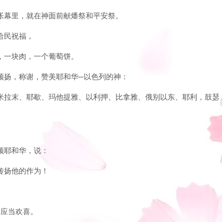
的帐幕里，就在神面前献燔祭和平安祭。
名给民祝福，
饼，一块肉，一个葡萄饼。
，颂扬，称谢，赞美耶和华─以色列的神：
、示米拉末、耶歇、玛他提雅、以利押、比拿雅、俄别以东、耶利，鼓瑟
称颂耶和华，说：
中传扬他的作为！
。
中应当欢喜。