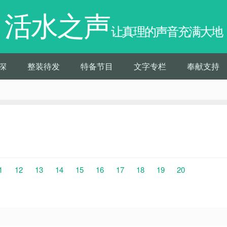
活水之声
让真理的声音充满大地
深
整装待发
特备节目
文字专栏
奉献支持
1
12
13
14
15
16
17
18
19
20