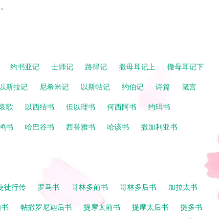
福。
记
约书亚记
士师记
路得记
撒母耳记上
撒母耳记下
以斯拉记
尼希米记
以斯帖记
约伯记
诗篇
箴言
哀歌
以西结书
但以理书
何西阿书
约珥书
鸿书
哈巴谷书
西番雅书
哈该书
撒加利亚书
使徒行传
罗马书
哥林多前书
哥林多后书
加拉太书
前书
帖撒罗尼迦后书
提摩太前书
提摩太后书
提多书