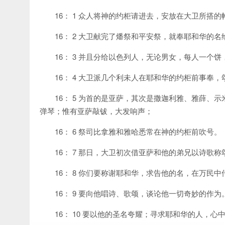
16： 1 众人将神的约柜请进去，安放在大卫所搭
16： 2 大卫献完了燔祭和平安祭，就奉耶和华的
16： 3 并且分给以色列人，无论男女，每人一个
16： 4 大卫派几个利未人在耶和华的约柜前事奉
16： 5 为首的是亚萨，其次是撒迦利雅、雅薛
弹琴；惟有亚萨敲钹，大发响声；
16： 6 祭司比拿雅和雅哈悉常在神的约柜前吹号。
16： 7 那日，大卫初次借亚萨和他的弟兄以诗歌
16： 8 你们要称谢耶和华，求告他的名，在万民
16： 9 要向他唱诗、歌颂，谈论他一切奇妙的作为
16： 10 要以他的圣名夸耀；寻求耶和华的人，心