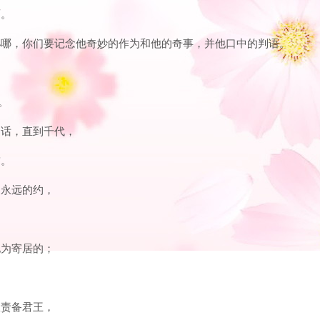
面。
子孙哪，你们要记念他奇妙的作为和他的奇事，并他口中的判语。
。
的话，直到千代，
誓。
为永远的约，
。
地为寄居的；
故责备君王，