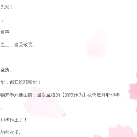
的先知！
恩，
的奇事。
神之上，当受敬畏。
。
他圣所。
耶和华，都归给耶和华！
拿供物来奉到他面前；当以圣洁的【的或作为】妆饰敬拜耶和华。
摇。
耶和华作王了！
有的都欢乐。