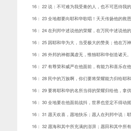
16： 22 说：不可难为我受膏的人，也不可恶待我
16： 23 全地都要向耶和华歌唱！天天传扬他的救
16： 24 在列邦中述说他的荣耀，在万民中述说他
16： 25 因耶和华为大，当受极大的赞美；他在万
16： 26 外邦的神都属虚无，惟独耶和华创造诸天
16： 27 有尊荣和威严在他面前，有能力和喜乐在
16： 28 民中的万族啊，你们要将荣耀能力归给
16： 29 要将耶和华的名所当得的荣耀归给他，
16： 30 全地要在他面前战抖，世界也坚定不得动
16： 31 愿天欢喜，愿地快乐；愿人在列邦中说：
16： 32 愿海和其中所充满的澎湃；愿田和其中所