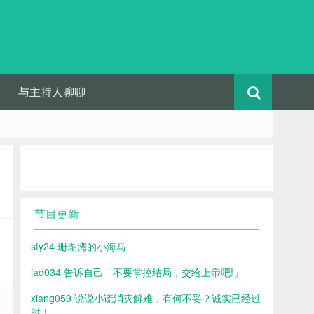
与主持人聊聊
节目更新
sty24 珊瑚湾的小海马
jad034 告诉自己「不要掌控结局，交给上帝吧!」
xiang059 说说小谎消灾解难，有何不妥？诚实已经过
时！