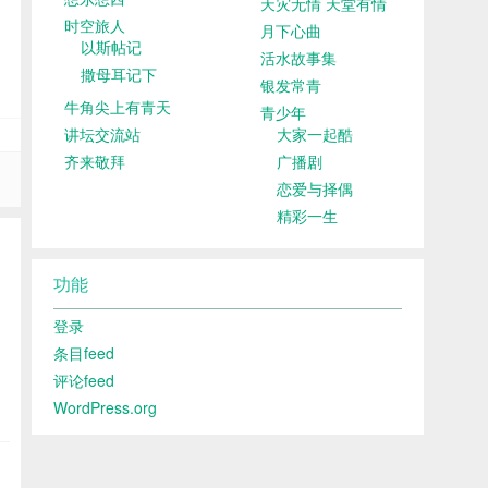
天灾无情 天堂有情
时空旅人
月下心曲
以斯帖记
活水故事集
撒母耳记下
银发常青
牛角尖上有青天
青少年
讲坛交流站
大家一起酷
齐来敬拜
广播剧
恋爱与择偶
精彩一生
功能
登录
条目feed
评论feed
WordPress.org