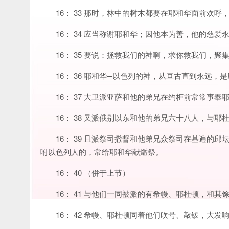
16： 33 那时，林中的树木都要在耶和华面前欢
16： 34 应当称谢耶和华；因他本为善，他的慈爱
16： 35 要说：拯救我们的神啊，求你救我们，
16： 36 耶和华─以色列的神，从亘古直到永远
16： 37 大卫派亚萨和他的弟兄在约柜前常常事
16： 38 又派俄别以东和他的弟兄六十八人，与
16： 39 且派祭司撒督和他弟兄众祭司在基遍的
咐以色列人的，常给耶和华献燔祭。
16： 40 （併于上节）
16： 41 与他们一同被派的有希幔、耶杜顿，和
16： 42 希幔、耶杜顿同着他们吹号、敲钹，大