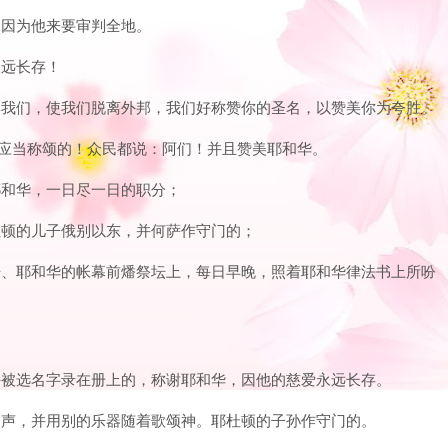
呼，因为他来要审判全地。
永远长存！
聚集我们，使我们脱离外邦，我们好称赞你的圣名，以赞美你为夸胜。
，是应当称颂的！众民都说：阿们！并且赞美耶和华。
奉耶和华，一日尽一日的职分；
耶杜顿的儿子俄别以东，并何萨作守门的；
邱坛、耶和华的帐幕前燔祭坛上，每日早晚，照着耶和华律法书上所吩
其馀被选名字录在册上的，称谢耶和华，因他的慈爱永远长存。
发响声，并用别的乐器随着歌颂神。耶杜顿的子孙作守门的。