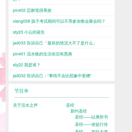
pin402 忍耐笔得果效
xiang058 孩子考试期间可以不用参加教会聚会吗？
sty23 小云的诞生
jad033 告诉自己「最坏的情况大不了是什么」
pin401 流水账的生活依旧有恩典
sty22 我是谁？
jad032 告诉自己：“事情不会比想象中更糟”
节目单
关于活水之声
圣经
新约圣经
圣经——以弗所书
圣经——使徒行传
圣经——加拉太书