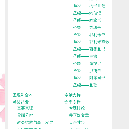
圣经——约书亚记
圣经——约伯记
圣经——约拿书
圣经——约珥书
圣经——耶利米书
圣经——耶利米哀歌
圣经——西番雅书
圣经——诗篇
圣经——路得记
圣经——那鸿书
圣经——阿摩司书
圣经——雅歌
圣经和合本
奉献支持
整装待发
文字专栏
基要真理
专题讨论
异端分辨
共享好文章
教会结构与事工发展
天路甘泉