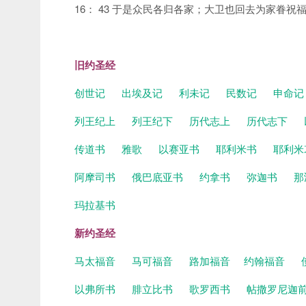
16： 43 于是众民各归各家；大卫也回去为家眷祝
旧约圣经
创世记
出埃及记
利未记
民数记
申命
列王纪上
列王纪下
历代志上
历代志下
传道书
雅歌
以赛亚书
耶利米书
耶利米
阿摩司书
俄巴底亚书
约拿书
弥迦书
那
玛拉基书
新约圣经
马太福音
马可福音
路加福音
约翰福音
以弗所书
腓立比书
歌罗西书
帖撒罗尼迦