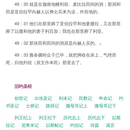
49：30 就是在迦南地幔利前、麦比拉田间的洞；那洞和
田是亚伯拉罕向赫人以弗仑买来为业，作坟地的。
49：31 他们在那里葬了亚伯拉罕和他妻撒拉，又在那里
葬了以撒和他的妻子利百加；我也在那里葬了利亚。
49：32 那块田和田间的洞原是向赫人买的。』
49：33 雅各嘱咐众子已毕，就把脚收在床上，气绝而
死，归他列祖（原文作本民）那里去了。
旧约圣经
创世记
出埃及记
利未记
民数记
申命记
约
书亚记
士师记
路得记
撒母耳记上
撒母耳记下
列王纪上
列王纪下
历代志上
历代志下
以斯
拉记
尼希米记
以斯帖记
约伯记
诗篇
箴言