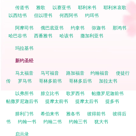
传道书
雅歌
以赛亚书
耶利米书
耶利米哀歌
以西结书
但以理书
何西阿书
约珥书
阿摩司书
俄巴底亚书
约拿书
弥迦书
那鸿书
哈巴谷书
西番雅书
哈该书
撒加利亚书
玛拉基书
新约圣经
马太福音
马可福音
路加福音
约翰福音
使徒行
传
罗马书
哥林多前书
哥林多后书
加拉太书
以弗所书
腓立比书
歌罗西书
帖撒罗尼迦前书
帖撒罗尼迦后书
提摩太前书
提摩太后书
提多书
腓利门书
希伯来书
雅各书
彼得前书
彼得后
书
约翰一书
约翰二书
约翰三书
犹大书
启示录