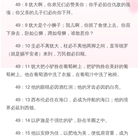
49：8 犹大啊，你弟兄们必赞美你；你手必掐住仇敌的颈
项；你父亲的儿子们必向你下拜。
49：9 犹大是个小狮子；我儿啊，你抓了食便上去。你屈
下身去，卧如公狮，蹲如母狮，谁敢惹你？
49：10 圭必不离犹大，杖必不离他两脚之间，直等细罗
（就是赐平安者）来到，万民都必归顺。
49：11 犹大把小驴拴在葡萄树上，把驴驹拴在美好的葡
萄树上。他在葡萄酒中洗了衣服，在葡萄汁中洗了袍褂。
49：12 他的眼睛必因酒红润；他的牙齿必因奶白亮。
49：13 西布伦必住在海口，必成为停船的海口；他的境
界必延到西顿。
49：14 以萨迦是个强壮的驴，卧在羊圈之中。
49：15 他以安静为佳，以肥地为美，便低肩背重，成为