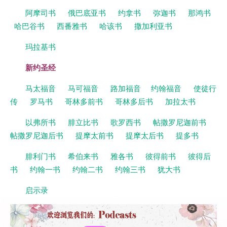
阿摩司书
俄巴底亚书
约拿书
弥迦书
那鸿书
哈巴谷书
西番雅书
哈该书
撒加利亚书
玛拉基书
新约圣经
马太福音
马可福音
路加福音
约翰福音
使徒行
传
罗马书
哥林多前书
哥林多后书
加拉太书
以弗所书
腓立比书
歌罗西书
帖撒罗尼迦前书
帖撒罗尼迦后书
提摩太前书
提摩太后书
提多书
腓利门书
希伯来书
雅各书
彼得前书
彼得后
书
约翰一书
约翰二书
约翰三书
犹大书
启示录