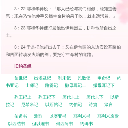
3：22 耶和华神说：『那人已经与我们相似，能知道善
恶；现在恐怕他伸手又摘生命树的果子吃，就永远活着。』
3：23 耶和华神便打发他出伊甸园去，耕种他所自出之
土。
3：24 于是把他赶出去了；又在伊甸园的东边安设基路伯
和四面转动发火焰的剑，要把守生命树的道路。
旧约圣经
创世记
出埃及记
利未记
民数记
申命记
约
书亚记
士师记
路得记
撒母耳记上
撒母耳记下
列王纪上
列王纪下
历代志上
历代志下
以斯
拉记
尼希米记
以斯帖记
约伯记
诗篇
箴言
传道书
雅歌
以赛亚书
耶利米书
耶利米哀歌
以西结书
但以理书
何西阿书
约珥书