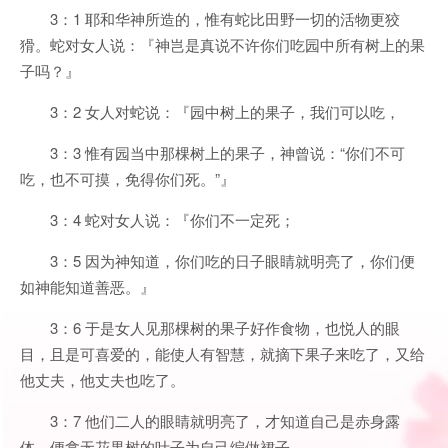
3：1 耶和华神所造的，惟有蛇比田野一切的活物更狡
猾。蛇对女人说：『神岂是真说不许你们吃园中所有树上的果
子吗？』
3：2 女人对蛇说：『园中树上的果子，我们可以吃，
3：3 惟有园当中那棵树上的果子，神曾说：“你们不可
吃，也不可摸，免得你们死。”』
3：4 蛇对女人说：『你们不一定死；
3：5 因为神知道，你们吃的日子眼睛就明亮了，你们便
如神能知道善恶。』
3：6 于是女人见那棵树的果子好作食物，也悦人的眼
目，且是可喜爱的，能使人有智慧，就摘下果子来吃了，又给
他丈夫，他丈夫也吃了。
3：7 他们二人的眼睛就明亮了，才知道自己是赤身露
体，便拿无花果树的叶子为自己编做裙子。