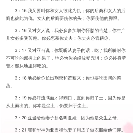
3：15 我又要叫你和女人彼此为仇；你的后裔和女人的后
裔也彼此为仇。女人的后裔要伤你的头；你要伤他的脚跟。
3：16 又对女人说：我必多多加增你怀胎的苦楚；你生产
儿女必多受苦楚。你必恋慕你丈夫；你丈夫必管辖你。
3：17 又对亚当说：你既听从妻子的话，吃了我所吩咐你
不可吃的那树上的果子，地必为你的缘故受咒诅；你必终身劳
苦才能从地里得吃的。
3：18 地必给你长出荆棘和蒺藜来；你也要吃田间的菜
蔬。
3：19 你必汗流满面才得糊口，直到你归了土，因为你是
从土而出的。你本是尘土，仍要归于尘土。
3：20 亚当给他妻子起名叫夏娃，因为他是众生之母。
3：21 耶和华神为亚当和他妻子用皮子做衣服给他们穿。