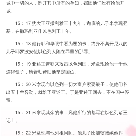
城中一切的人，剖开其中所有的孕妇，都因他们没有给他开
城。
15： 17 犹大王亚撒利雅三十九年，迦底的儿子米拿现登
基，在撒玛利亚作以色列王十年。
15： 18 他行耶和华眼中看为恶的事，终身不离开尼八的
儿子耶罗波安使以色列人陷在罪里的那罪。
15： 19 亚述王普勒来攻击以色列国，米拿现给他一千他
连得银子，请普勒帮助他坚定国位。
15： 20 米拿现向以色列一切大富户索要银子，使他们各
出五十舍客勒，就给了亚述王。于是亚述王回去，不在国中停
留。
15： 21 米拿现其余的事，凡他所行的都写在以色列诸王
记上。
15： 22 米拿现与他列祖同睡。他儿子比加辖接续他作