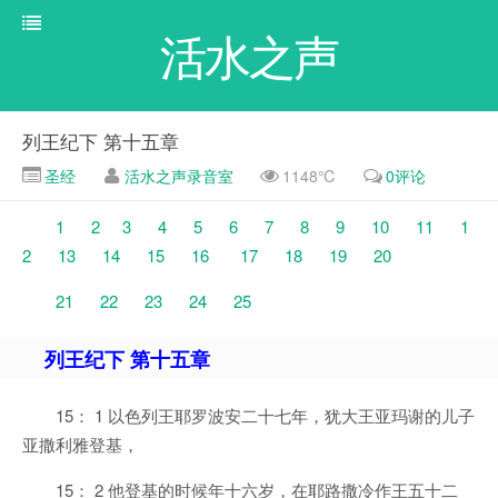
活水之声
列王纪下 第十五章
圣经
活水之声录音室
1148℃
0评论
1
2
3
4
5
6
7
8
9
10
11
1
2
13
14
15
16
17
18
19
20
21
22
23
24
25
列王纪下 第十五章
15： 1 以色列王耶罗波安二十七年，犹大王亚玛谢的儿子
亚撒利雅登基，
15： 2 他登基的时候年十六岁，在耶路撒冷作王五十二