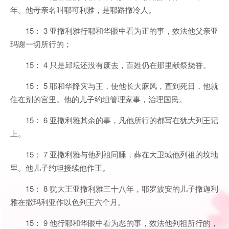
年。他母亲名叫耶可利雅，是耶路撒冷人。
15： 3 亚撒利雅行耶和华眼中看为正的事，效法他父亲亚
玛谢一切所行的；
15： 4 只是邱坛还没有废去，百姓仍在那里献祭烧香。
15： 5 耶和华降灾与王，使他长大麻风，直到死日，他就
住在别的宫里。他的儿子约坦管理家事，治理国民。
15： 6 亚撒利雅其余的事，凡他所行的都写在犹大列王记
上。
15： 7 亚撒利雅与他列祖同睡，葬在大卫城他列祖的坟地
里。他儿子约坦接续他作王。
15： 8 犹大王亚撒利雅三十八年，耶罗波安的儿子撒迦利
雅在撒玛利亚作以色列王六个月。
15： 9 他行耶和华眼中看为恶的事，效法他列祖所行的，