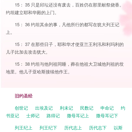
15： 35 只是邱坛还没有废去，百姓仍在那里献祭烧香。
约坦建立耶和华殿的上门。
15： 36 约坦其余的事，凡他所行的都写在犹大列王记
上。
15： 37 在那些日子，耶和华才使亚兰王利汛和利玛利的
儿子比加去攻击犹大。
15： 38 约坦与他列祖同睡，葬在他祖大卫城他列祖的坟
地里。他儿子亚哈斯接续他作王。
旧约圣经
创世记
出埃及记
利未记
民数记
申命记
约
书亚记
士师记
路得记
撒母耳记上
撒母耳记下
列王纪上
列王纪下
历代志上
历代志下
以斯