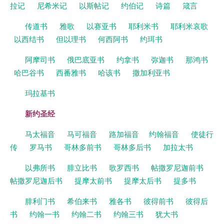
拉记
尼希米记
以斯帖记
约伯记
诗篇
箴言
传道书
雅歌
以赛亚书
耶利米书
耶利米哀歌
以西结书
但以理书
何西阿书
约珥书
阿摩司书
俄巴底亚书
约拿书
弥迦书
那鸿书
哈巴谷书
西番雅书
哈该书
撒加利亚书
玛拉基书
新约圣经
马太福音
马可福音
路加福音
约翰福音
使徒行
传
罗马书
哥林多前书
哥林多后书
加拉太书
以弗所书
腓立比书
歌罗西书
帖撒罗尼迦前书
帖撒罗尼迦后书
提摩太前书
提摩太后书
提多书
腓利门书
希伯来书
雅各书
彼得前书
彼得后
书
约翰一书
约翰二书
约翰三书
犹大书