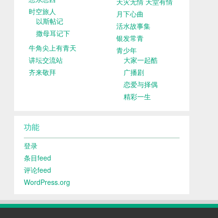
天灾无情 天堂有情
时空旅人
月下心曲
以斯帖记
活水故事集
撒母耳记下
银发常青
牛角尖上有青天
青少年
讲坛交流站
大家一起酷
齐来敬拜
广播剧
恋爱与择偶
精彩一生
功能
登录
条目feed
评论feed
WordPress.org