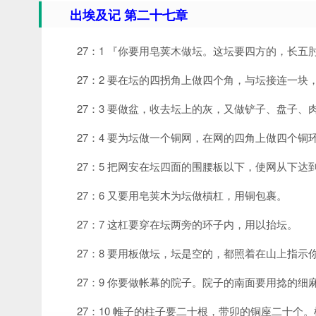
出埃及记 第二十七章
27：1 『你要用皂荚木做坛。这坛要四方的，长五
27：2 要在坛的四拐角上做四个角，与坛接连一块
27：3 要做盆，收去坛上的灰，又做铲子、盘子
27：4 要为坛做一个铜网，在网的四角上做四个铜
27：5 把网安在坛四面的围腰板以下，使网从下达
27：6 又要用皂荚木为坛做槓杠，用铜包裹。
27：7 这杠要穿在坛两旁的环子内，用以抬坛。
27：8 要用板做坛，坛是空的，都照着在山上指示
27：9 你要做帐幕的院子。院子的南面要用捻的细
27：10 帷子的柱子要二十根，带卯的铜座二十个