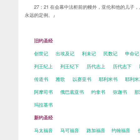
27：21 在会幕中法柜前的幔外，亚伦和他的儿
永远的定例。』
旧约圣经
创世记
出埃及记
利未记
民数记
申命
列王纪上
列王纪下
历代志上
历代志下
传道书
雅歌
以赛亚书
耶利米书
耶利米
阿摩司书
俄巴底亚书
约拿书
弥迦书
那
玛拉基书
新约圣经
马太福音
马可福音
路加福音
约翰福音