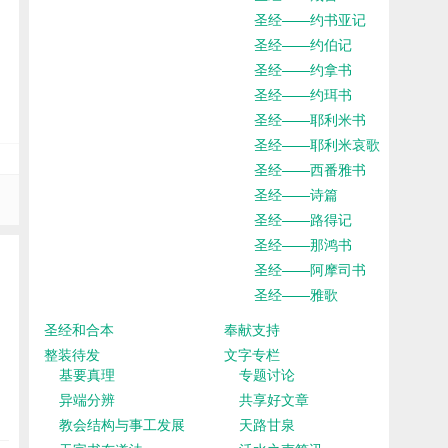
圣经——约书亚记
圣经——约伯记
圣经——约拿书
圣经——约珥书
圣经——耶利米书
圣经——耶利米哀歌
圣经——西番雅书
圣经——诗篇
圣经——路得记
圣经——那鸿书
圣经——阿摩司书
圣经——雅歌
圣经和合本
奉献支持
整装待发
文字专栏
基要真理
专题讨论
异端分辨
共享好文章
教会结构与事工发展
天路甘泉