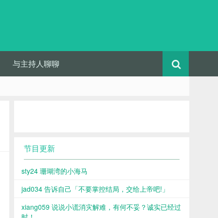
与主持人聊聊
节目更新
sty24 珊瑚湾的小海马
jad034 告诉自己「不要掌控结局，交给上帝吧!」
xiang059 说说小谎消灾解难，有何不妥？诚实已经过
时！