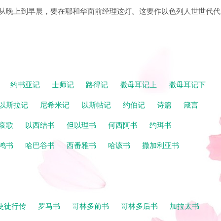
子，从晚上到早晨，要在耶和华面前经理这灯。这要作以色列人世世代代
记
约书亚记
士师记
路得记
撒母耳记上
撒母耳记下
以斯拉记
尼希米记
以斯帖记
约伯记
诗篇
箴言
哀歌
以西结书
但以理书
何西阿书
约珥书
鸿书
哈巴谷书
西番雅书
哈该书
撒加利亚书
使徒行传
罗马书
哥林多前书
哥林多后书
加拉太书