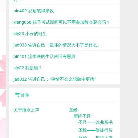
pin402 忍耐笔得果效
xiang058 孩子考试期间可以不用参加教会聚会吗？
sty23 小云的诞生
jad033 告诉自己「最坏的情况大不了是什么」
pin401 流水账的生活依旧有恩典
sty22 我是谁？
jad032 告诉自己：“事情不会比想象中更糟”
节目单
关于活水之声
圣经
新约圣经
圣经——以弗所书
圣经——使徒行传
圣经——加拉太书