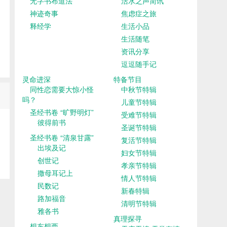
无字书布道法
活水之声简讯
神迹奇事
焦虑症之旅
释经学
生活小品
生活随笔
资讯分享
逗逗随手记
灵命进深
特备节目
同性恋需要大惊小怪
中秋节特辑
吗？
儿童节特辑
圣经书卷 “旷野明灯”
受难节特辑
彼得前书
圣诞节特辑
圣经书卷 “清泉甘露”
复活节特辑
出埃及记
妇女节特辑
创世记
孝亲节特辑
撒母耳记上
情人节特辑
民数记
新春特辑
路加福音
清明节特辑
雅各书
真理探寻
想东想西