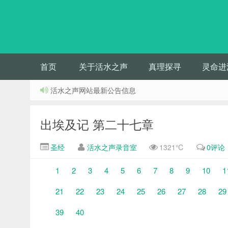
首页
关于活水之声
真理探寻
灵命进
活水之声网站最新公告信息
出埃及记 第二十七章
圣经
活水之声录音室
1321℃
0评论
1
2
3
4
5
6
7
8
9
10
1
21
22
23
24
25
26
27
28
29
39
40