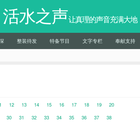
活水之声
让真理的声音充满大地
深
整装待发
特备节目
文字专栏
奉献支持
1
12
13
14
15
16
17
18
19
20
30
31
32
33
34
35
36
37
38