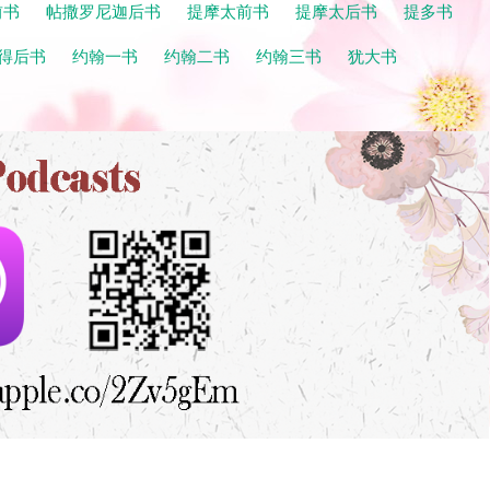
前书
帖撒罗尼迦后书
提摩太前书
提摩太后书
提多书
得后书
约翰一书
约翰二书
约翰三书
犹大书