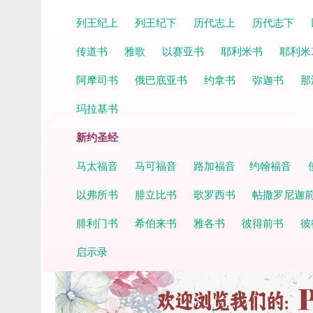
列王纪上
列王纪下
历代志上
历代志下
传道书
雅歌
以赛亚书
耶利米书
耶利米
阿摩司书
俄巴底亚书
约拿书
弥迦书
那
玛拉基书
新约圣经
马太福音
马可福音
路加福音
约翰福音
以弗所书
腓立比书
歌罗西书
帖撒罗尼迦
腓利门书
希伯来书
雅各书
彼得前书
彼
启示录