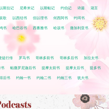
以斯拉记
尼希米记
以斯帖记
约伯记
诗篇
箴言
哀歌
以西结书
但以理书
何西阿书
约珥书
鸿书
哈巴谷书
西番雅书
哈该书
撒加利亚书
使徒行传
罗马书
哥林多前书
哥林多后书
加拉太书
前书
帖撒罗尼迦后书
提摩太前书
提摩太后书
提多书
得后书
约翰一书
约翰二书
约翰三书
犹大书