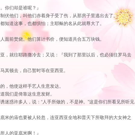
道。你们却是谁呢？』
人，制伏他们，叫他们赤着身子受了伤，从那房子里逃出去了。
人，都知道这事，也都惧怕；主耶稣的名从此就尊大了。
。
在众人面前焚烧。他们算计书价，便知道共合五万块钱。
亚该亚，就往耶路撒冷去；又说：『我到了那里以后，也必须往罗马去
人往马其顿去，自己暂时等在亚西亚。
银龛的，他使这样手艺人生意发达。
们知道我们是倚靠这生意发财。
，引诱迷惑许多人，说：“人手所做的，不是神。”这是你们所看见所听见
神亚底米的庙也要被人轻忽，连亚西亚全地和普天下所敬拜的大女神之
弗所人的亚底米啊！』