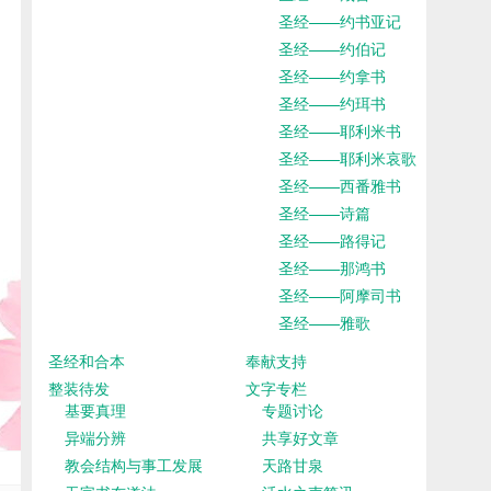
圣经——约书亚记
圣经——约伯记
圣经——约拿书
圣经——约珥书
圣经——耶利米书
圣经——耶利米哀歌
圣经——西番雅书
圣经——诗篇
圣经——路得记
圣经——那鸿书
圣经——阿摩司书
圣经——雅歌
圣经和合本
奉献支持
整装待发
文字专栏
基要真理
专题讨论
异端分辨
共享好文章
教会结构与事工发展
天路甘泉