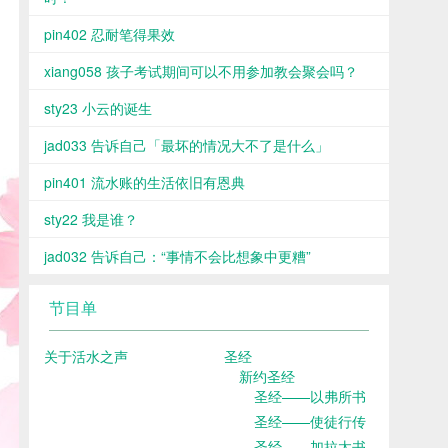
pin402 忍耐笔得果效
xiang058 孩子考试期间可以不用参加教会聚会吗？
sty23 小云的诞生
jad033 告诉自己「最坏的情况大不了是什么」
pin401 流水账的生活依旧有恩典
sty22 我是谁？
jad032 告诉自己：“事情不会比想象中更糟”
节目单
关于活水之声
圣经
新约圣经
圣经——以弗所书
圣经——使徒行传
圣经——加拉太书