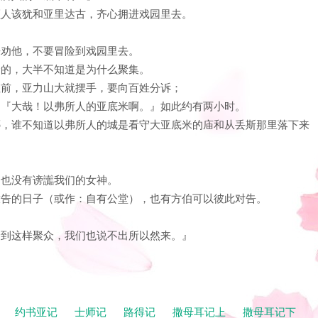
其顿人该犹和亚里达古，齐心拥进戏园里去。
。
人来劝他，不要冒险到戏园里去。
那个的，大半不知道是为什么聚集。
他往前，亚力山大就摆手，要向百姓分诉；
说：『大哉！以弗所人的亚底米啊。』如此约有两小时。
人哪，谁不知道以弗所人的城是看守大亚底米的庙和从丢斯那里落下来
。
物，也没有谤讟我们的女神。
有放告的日子（或作：自有公堂），也有方伯可以彼此对告。
。论到这样聚众，我们也说不出所以然来。』
记
约书亚记
士师记
路得记
撒母耳记上
撒母耳记下