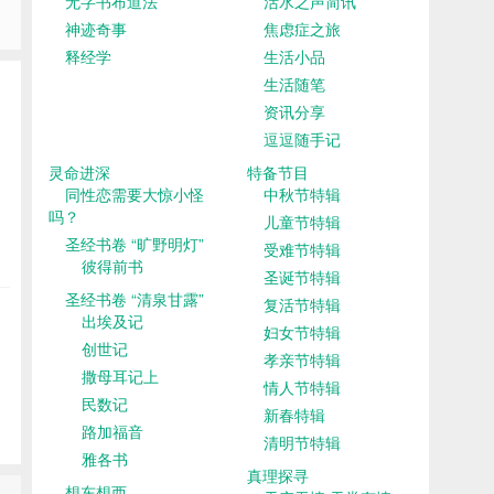
无字书布道法
活水之声简讯
神迹奇事
焦虑症之旅
释经学
生活小品
生活随笔
资讯分享
逗逗随手记
灵命进深
特备节目
同性恋需要大惊小怪
中秋节特辑
吗？
儿童节特辑
圣经书卷 “旷野明灯”
受难节特辑
彼得前书
圣诞节特辑
圣经书卷 “清泉甘露”
复活节特辑
出埃及记
妇女节特辑
创世记
孝亲节特辑
撒母耳记上
情人节特辑
民数记
新春特辑
路加福音
清明节特辑
雅各书
真理探寻
想东想西