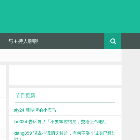
与主持人聊聊
节目更新
sty24 珊瑚湾的小海马
jad034 告诉自己「不要掌控结局，交给上帝吧!」
xiang059 说说小谎消灾解难，有何不妥？诚实已经过
时！