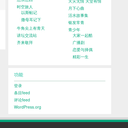
天灾无情 天堂有情
时空旅人
月下心曲
以斯帖记
活水故事集
撒母耳记下
银发常青
牛角尖上有青天
青少年
讲坛交流站
大家一起酷
齐来敬拜
广播剧
恋爱与择偶
精彩一生
功能
登录
条目feed
评论feed
WordPress.org