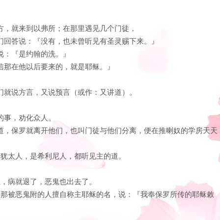
地方，就来到以弗所；在那里遇见几个门徒，
他们回答说：『没有，也未曾听见有圣灵赐下来。』
们说：『是约翰的洗。』
当信那在他以后要来的，就是耶稣。』
他们就说方言，又说预言（或作：又讲道）。
国的事，劝化众人。
谤这道，保罗就离开他们，也叫门徒与他们分离，便在推喇奴的学房天天
论是犹太人，是希利尼人，都听见主的道。
身上，病就退了，恶鬼也出去了。
，向那被恶鬼附的人擅自称主耶稣的名，说：『我奉保罗所传的耶稣敕