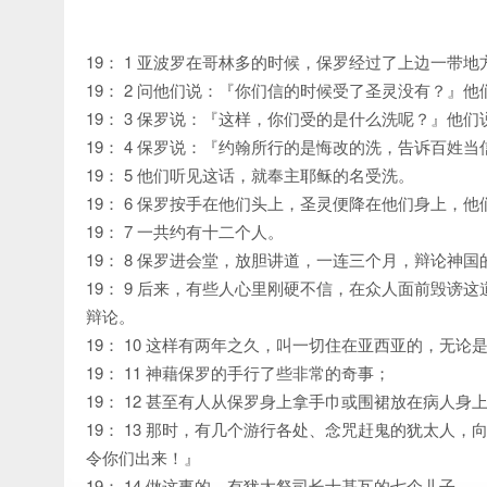
19： 1 亚波罗在哥林多的时候，保罗经过了上边一带
19： 2 问他们说：『你们信的时候受了圣灵没有？』
19： 3 保罗说：『这样，你们受的是什么洗呢？』他
19： 4 保罗说：『约翰所行的是悔改的洗，告诉百姓
19： 5 他们听见这话，就奉主耶稣的名受洗。
19： 6 保罗按手在他们头上，圣灵便降在他们身上，
19： 7 一共约有十二个人。
19： 8 保罗进会堂，放胆讲道，一连三个月，辩论神
19： 9 后来，有些人心里刚硬不信，在众人面前毁
辩论。
19： 10 这样有两年之久，叫一切住在亚西亚的，无
19： 11 神藉保罗的手行了些非常的奇事；
19： 12 甚至有人从保罗身上拿手巾或围裙放在病人
19： 13 那时，有几个游行各处、念咒赶鬼的犹太人
令你们出来！』
19： 14 做这事的，有犹太祭司长士基瓦的七个儿子。