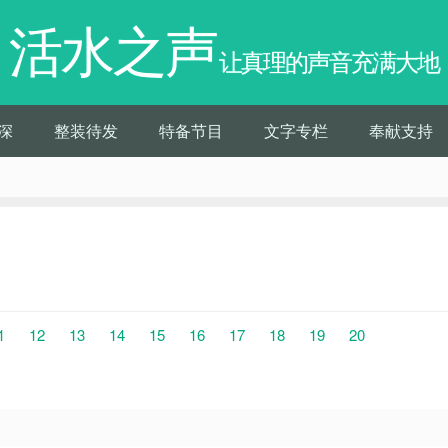
活水之声
让真理的声音充满大地
深
整装待发
特备节目
文字专栏
奉献支持
1
12
13
14
15
16
17
18
19
20