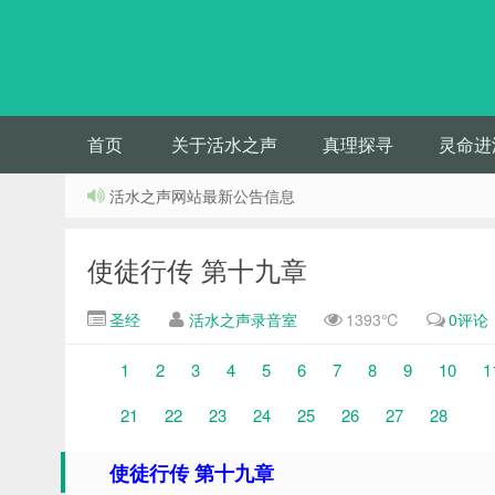
首页
关于活水之声
真理探寻
灵命进
活水之声网站最新公告信息
使徒行传 第十九章
圣经
活水之声录音室
1393℃
0评论
1
2
3
4
5
6
7
8
9
10
1
21
22
23
24
25
26
27
28
使徒行传 第十九章