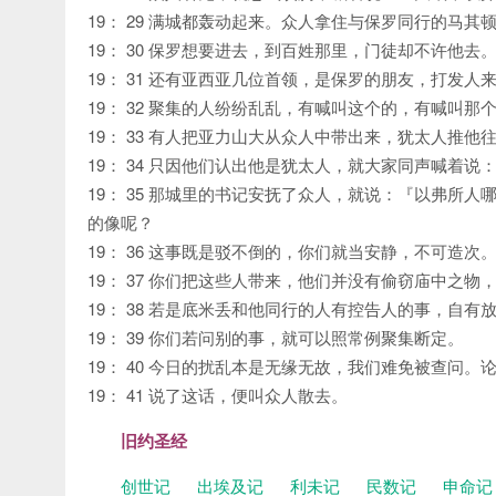
19： 29 满城都轰动起来。众人拿住与保罗同行的马
19： 30 保罗想要进去，到百姓那里，门徒却不许他去
19： 31 还有亚西亚几位首领，是保罗的朋友，打发
19： 32 聚集的人纷纷乱乱，有喊叫这个的，有喊叫
19： 33 有人把亚力山大从众人中带出来，犹太人推
19： 34 只因他们认出他是犹太人，就大家同声喊着
19： 35 那城里的书记安抚了众人，就说：『以弗所
的像呢？
19： 36 这事既是驳不倒的，你们就当安静，不可造次
19： 37 你们把这些人带来，他们并没有偷窃庙中之
19： 38 若是底米丢和他同行的人有控告人的事，自
19： 39 你们若问别的事，就可以照常例聚集断定。
19： 40 今日的扰乱本是无缘无故，我们难免被查问
19： 41 说了这话，便叫众人散去。
旧约圣经
创世记
出埃及记
利未记
民数记
申命