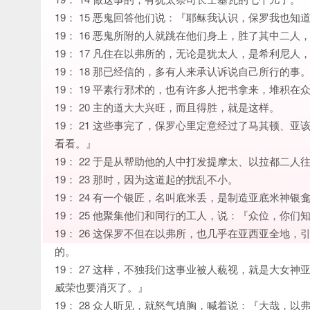
19： 15 恶鬼回答他们说：『耶稣我认识，保罗我也知
19： 16 恶鬼所附的人就跳在他们身上，胜了其中二
19： 17 凡住在以弗所的，无论是犹太人，是希利尼
19： 18 那已经信的，多有人来承认诉说自己所行的事
19： 19 平素行邪术的，也有许多人把书拿来，堆积
19： 20 主的道大大兴旺，而且得胜，就是这样。
19： 21 这些事完了，保罗心里定意经过了马其顿、
看看。』
19： 22 于是从帮助他的人中打发提摩太、以拉都二
19： 23 那时，因为这道起的扰乱不小。
19： 24 有一个银匠，名叫底米丢，是制造亚底米神
19： 25 他聚集他们和同行的工人，说：『众位，你
19： 26 这保罗不但在以弗所，也几乎在亚西亚全地
的。
19： 27 这样，不独我们这事业被人藐视，就是大女
威荣也要消灭了。』
19： 28 众人听见，就怒气填胸，喊着说：『大哉，以