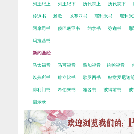
列王纪上
列王纪下
历代志上
历代志下
传道书
雅歌
以赛亚书
耶利米书
耶利米
阿摩司书
俄巴底亚书
约拿书
弥迦书
那
玛拉基书
新约圣经
马太福音
马可福音
路加福音
约翰福音
以弗所书
腓立比书
歌罗西书
帖撒罗尼迦
腓利门书
希伯来书
雅各书
彼得前书
彼
启示录