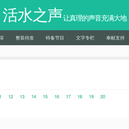
活水之声
让真理的声音充满大地
深
整装待发
特备节目
文字专栏
奉献支持
1
12
13
14
15
16
17
18
19
20