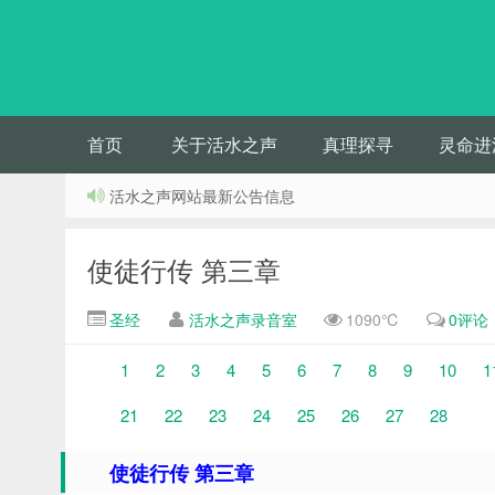
首页
关于活水之声
真理探寻
灵命进
活水之声网站最新公告信息
使徒行传 第三章
圣经
活水之声录音室
1090℃
0评论
1
2
3
4
5
6
7
8
9
10
1
21
22
23
24
25
26
27
28
使徒行传 第三章