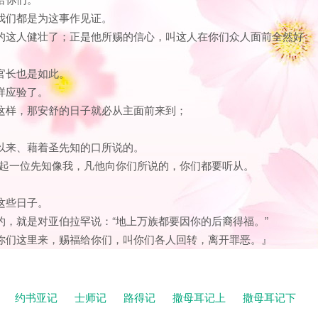
；我们都是为这事作见证。
认识的这人健壮了；正是他所赐的信心，叫这人在你们众人面前全然好
的官长也是如此。
样应验了。
，这样，那安舒的日子就必从主面前来到；
世以来、藉着圣先知的口所说的。
们兴起一位先知像我，凡他向你们所说的，你们都要听从。
这些日子。
的约，就是对亚伯拉罕说：“地上万族都要因你的后裔得福。”
到你们这里来，赐福给你们，叫你们各人回转，离开罪恶。』
记
约书亚记
士师记
路得记
撒母耳记上
撒母耳记下