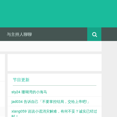
与主持人聊聊
节目更新
sty24 珊瑚湾的小海马
jad034 告诉自己「不要掌控结局，交给上帝吧!」
xiang059 说说小谎消灾解难，有何不妥？诚实已经过
时！