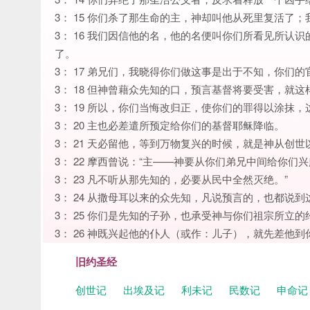
3： 15 你们杀了那生命的主，神却叫他从死里复活了
3： 16 我们因信他的名，他的名便叫你们所看见所
了。
3： 17 弟兄们，我晓得你们做这事是出于不知，你们
3： 18 但神曾藉众先知的口，预言基督将要受害，就这
3： 19 所以，你们当悔改归正，使你们的罪得以涂抹
3： 20 主也必差遣所预定给你们的基督耶稣降临。
3： 21 天必留他，等到万物复兴的时候，就是神从创
3： 22 摩西曾说：“主——神要从你们弟兄中间给你
3： 23 凡不听从那先知的，必要从民中全然灭绝。”
3： 24 从撒母耳以来的众先知，凡说预言的，也都说到
3： 25 你们是先知的子孙，也承受神与你们祖宗所立
3： 26 神既兴起他的仆人（或作：儿子），就先差他
旧约圣经
创世记
出埃及记
利未记
民数记
申命