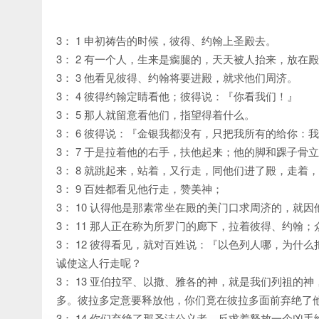
3： 1 申初祷告的时候，彼得、约翰上圣殿去。
3： 2 有一个人，生来是瘸腿的，天天被人抬来，放
3： 3 他看见彼得、约翰将要进殿，就求他们周济。
3： 4 彼得约翰定睛看他；彼得说：『你看我们！』
3： 5 那人就留意看他们，指望得着什么。
3： 6 彼得说：『金银我都没有，只把我所有的给你
3： 7 于是拉着他的右手，扶他起来；他的脚和踝子骨
3： 8 就跳起来，站着，又行走，同他们进了殿，走着
3： 9 百姓都看见他行走，赞美神；
3： 10 认得他是那素常坐在殿的美门口求周济的，就
3： 11 那人正在称为所罗门的廊下，拉着彼得、约翰
3： 12 彼得看见，就对百姓说：『以色列人哪，为
诚使这人行走呢？
3： 13 亚伯拉罕、以撒、雅各的神，就是我们列祖
多。彼拉多定意要释放他，你们竟在彼拉多面前弃绝了
3： 14 你们弃绝了那圣洁公义者，反求着释放一个凶手