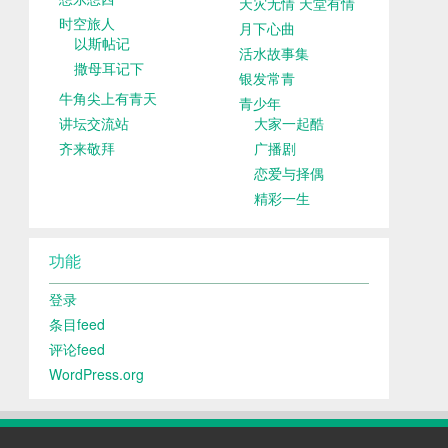
天灾无情 天堂有情
时空旅人
月下心曲
以斯帖记
活水故事集
撒母耳记下
银发常青
牛角尖上有青天
青少年
讲坛交流站
大家一起酷
齐来敬拜
广播剧
恋爱与择偶
精彩一生
功能
登录
条目feed
评论feed
WordPress.org