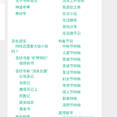
无字书布道法
活水之声简讯
神迹奇事
焦虑症之旅
释经学
生活小品
生活随笔
资讯分享
逗逗随手记
灵命进深
特备节目
同性恋需要大惊小怪
中秋节特辑
吗？
儿童节特辑
圣经书卷 “旷野明灯”
受难节特辑
彼得前书
圣诞节特辑
圣经书卷 “清泉甘露”
复活节特辑
出埃及记
妇女节特辑
创世记
孝亲节特辑
撒母耳记上
情人节特辑
民数记
新春特辑
路加福音
清明节特辑
雅各书
真理探寻
想东想西