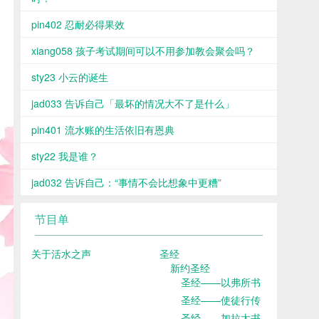
pin402 忍耐必得果效
xiang058 孩子考试期间可以不用参加教会聚会吗？
sty23 小云的诞生
jad033 告诉自己「最坏的情况大不了是什么」
pin401 流水账的生活依旧有恩典
sty22 我是谁？
jad032 告诉自己：“事情不会比想象中更糟”
节目单
关于活水之声
圣经
新约圣经
圣经——以弗所书
圣经——使徒行传
圣经——加拉太书