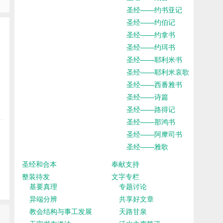
圣经——约书亚记
圣经——约伯记
圣经——约拿书
圣经——约珥书
圣经——耶利米书
圣经——耶利米哀歌
圣经——西番雅书
圣经——诗篇
圣经——路得记
圣经——那鸿书
圣经——阿摩司书
圣经——雅歌
圣经和合本
奉献支持
整装待发
文字专栏
基要真理
专题讨论
异端分辨
共享好文章
教会结构与事工发展
天路甘泉