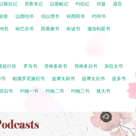
以斯拉记
尼希米记
以斯帖记
约伯记
诗篇
箴言
哀歌
以西结书
但以理书
何西阿书
约珥书
鸿书
哈巴谷书
西番雅书
哈该书
撒加利亚书
使徒行传
罗马书
哥林多前书
哥林多后书
加拉太书
前书
帖撒罗尼迦后书
提摩太前书
提摩太后书
提多书
得后书
约翰一书
约翰二书
约翰三书
犹大书