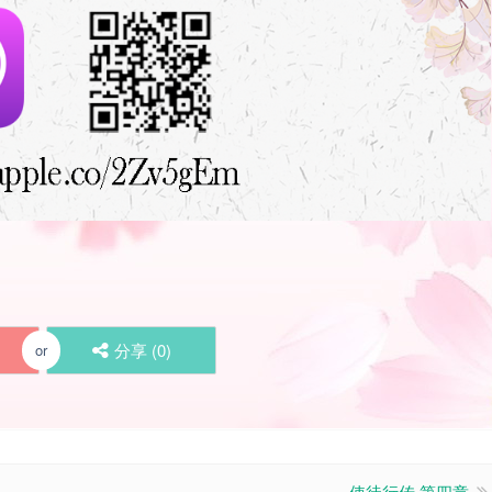
分享 (
0
)
or
使徒行传 第四章