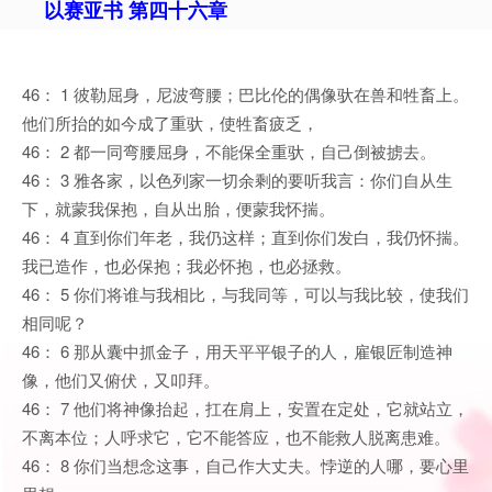
以赛亚书 第四十六章
46： 1 彼勒屈身，尼波弯腰；巴比伦的偶像驮在兽和牲畜上。
他们所抬的如今成了重驮，使牲畜疲乏，
46： 2 都一同弯腰屈身，不能保全重驮，自己倒被掳去。
46： 3 雅各家，以色列家一切余剩的要听我言：你们自从生
下，就蒙我保抱，自从出胎，便蒙我怀揣。
46： 4 直到你们年老，我仍这样；直到你们发白，我仍怀揣。
我已造作，也必保抱；我必怀抱，也必拯救。
46： 5 你们将谁与我相比，与我同等，可以与我比较，使我们
相同呢？
46： 6 那从囊中抓金子，用天平平银子的人，雇银匠制造神
像，他们又俯伏，又叩拜。
46： 7 他们将神像抬起，扛在肩上，安置在定处，它就站立，
不离本位；人呼求它，它不能答应，也不能救人脱离患难。
46： 8 你们当想念这事，自己作大丈夫。悖逆的人哪，要心里