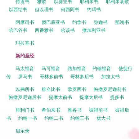
传道书
雅歌
以赛亚书
耶利米书
耶利米哀歌
以西结书
但以理书
何西阿书
约珥书
阿摩司书
俄巴底亚书
约拿书
弥迦书
那鸿书
哈巴谷书
西番雅书
哈该书
撒加利亚书
玛拉基书
新约圣经
马太福音
马可福音
路加福音
约翰福音
使徒行
传
罗马书
哥林多前书
哥林多后书
加拉太书
以弗所书
腓立比书
歌罗西书
帖撒罗尼迦前书
帖撒罗尼迦后书
提摩太前书
提摩太后书
提多书
腓利门书
希伯来书
雅各书
彼得前书
彼得后
书
约翰一书
约翰二书
约翰三书
犹大书
启示录