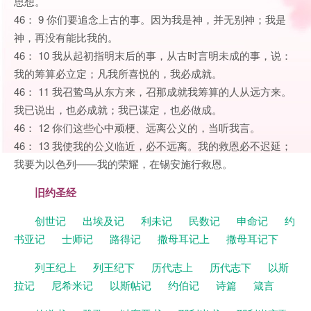
思想。
46： 9 你们要追念上古的事。因为我是神，并无别神；我是
神，再没有能比我的。
46： 10 我从起初指明末后的事，从古时言明未成的事，说：
我的筹算必立定；凡我所喜悦的，我必成就。
46： 11 我召鸷鸟从东方来，召那成就我筹算的人从远方来。
我已说出，也必成就；我已谋定，也必做成。
46： 12 你们这些心中顽梗、远离公义的，当听我言。
46： 13 我使我的公义临近，必不远离。我的救恩必不迟延；
我要为以色列——我的荣耀，在锡安施行救恩。
旧约圣经
创世记
出埃及记
利未记
民数记
申命记
约
书亚记
士师记
路得记
撒母耳记上
撒母耳记下
列王纪上
列王纪下
历代志上
历代志下
以斯
拉记
尼希米记
以斯帖记
约伯记
诗篇
箴言