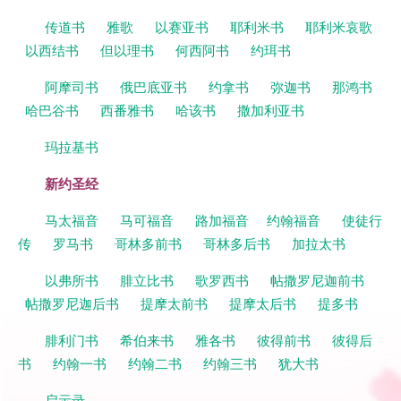
传道书
雅歌
以赛亚书
耶利米书
耶利米哀歌
以西结书
但以理书
何西阿书
约珥书
阿摩司书
俄巴底亚书
约拿书
弥迦书
那鸿书
哈巴谷书
西番雅书
哈该书
撒加利亚书
玛拉基书
新约圣经
马太福音
马可福音
路加福音
约翰福音
使徒行
传
罗马书
哥林多前书
哥林多后书
加拉太书
以弗所书
腓立比书
歌罗西书
帖撒罗尼迦前书
帖撒罗尼迦后书
提摩太前书
提摩太后书
提多书
腓利门书
希伯来书
雅各书
彼得前书
彼得后
书
约翰一书
约翰二书
约翰三书
犹大书
启示录