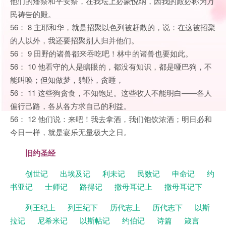
他们的燔祭和平安祭，在我坛上必蒙悦纳，因我的殿必称为万
民祷告的殿。
56： 8 主耶和华，就是招聚以色列被赶散的，说：在这被招聚
的人以外，我还要招聚别人归并他们。
56： 9 田野的诸兽都来吞吃吧！林中的诸兽也要如此。
56： 10 他看守的人是瞎眼的，都没有知识，都是哑巴狗，不
能叫唤；但知做梦，躺卧，贪睡，
56： 11 这些狗贪食，不知饱足。这些牧人不能明白——各人
偏行己路，各从各方求自己的利益。
56： 12 他们说：来吧！我去拿酒，我们饱饮浓酒；明日必和
今日一样，就是宴乐无量极大之日。
旧约圣经
创世记
出埃及记
利未记
民数记
申命记
约
书亚记
士师记
路得记
撒母耳记上
撒母耳记下
列王纪上
列王纪下
历代志上
历代志下
以斯
拉记
尼希米记
以斯帖记
约伯记
诗篇
箴言