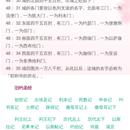
48： 30 城的北面四千五百肘。出城之处如下；
48： 31 城的各门要按以色列支派的名字。北面有三门，一为
流便门，一为犹大门，一为利未门；
48： 32 东面四千五百肘，有三门，一为约瑟门，一为便雅悯
门，一为但门；
48： 33 南面四千五百肘，有三门，一为西缅门，一为以萨迦
门，一为西布伦门；
48： 34 西面四千五百肘，有三门，一为迦得门，一为亚设
门，一为拿弗他利门。
48： 35 城四围共一万八千肘。从此以后，这城的名字必称为
『耶和华的所在』。
旧约圣经
创世记
出埃及记
利未记
民数记
申命记
约
书亚记
士师记
路得记
撒母耳记上
撒母耳记下
列王纪上
列王纪下
历代志上
历代志下
以斯
拉记
尼希米记
以斯帖记
约伯记
诗篇
箴言