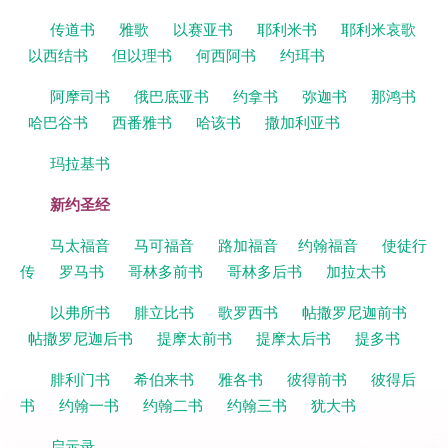
传道书
雅歌
以赛亚书
耶利米书
耶利米哀歌
以西结书
但以理书
何西阿书
约珥书
阿摩司书
俄巴底亚书
约拿书
弥迦书
那鸿书
哈巴谷书
西番雅书
哈该书
撒加利亚书
玛拉基书
新约圣经
马太福音
马可福音
路加福音
约翰福音
使徒行
传
罗马书
哥林多前书
哥林多后书
加拉太书
以弗所书
腓立比书
歌罗西书
帖撒罗尼迦前书
帖撒罗尼迦后书
提摩太前书
提摩太后书
提多书
腓利门书
希伯来书
雅各书
彼得前书
彼得后
书
约翰一书
约翰二书
约翰三书
犹大书
启示录