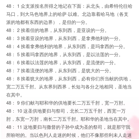
48： 1 众支派按名所得之地记在下面：从北头，由希特伦往哈
马口，到大马色地界上的哈萨·以难。北边靠着哈马地（各支
派的地都有东西的边界），是但的一分。
48： 2 挨着但的地界，从东到西，是亚设的一分。
48： 3 挨着亚设的地界，从东到西，是拿弗他利的一分。
48： 4 挨着拿弗他利的地界，从东到西，是玛拿西的一分。
48： 5 挨着玛拿西的地界，从东到西，是以法莲的一分。
48： 6 挨着以法莲的地界，从东到西，是流便的一分。
48： 7 挨着流便的地界，从东到西，是犹大的一分。
48： 8 挨着犹大的地界，从东到西，必有你们所当献的供地，
宽二万五千肘。从东界到西界，长短与各分之地相同，圣地当
在其中。
48： 9 你们献与耶和华的供地要长二万五千肘，宽一万肘。
48： 10 这圣供地要归与祭司，北长二万五千肘，西宽一万
肘，东宽一万肘，南长二万五千肘。耶和华的圣地当在其中。
48： 11 这地要归与撒督的子孙中成为圣的祭司，就是那守我
所吩咐的。当以色列人走迷的时候，他们不像那些利未人走迷