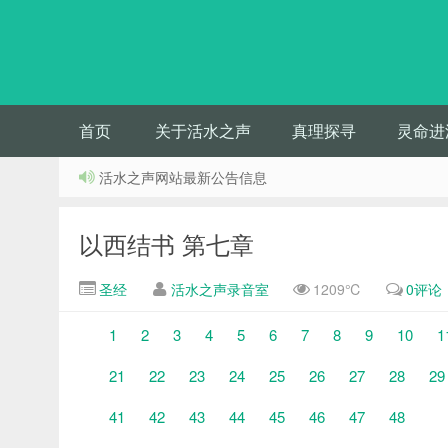
首页
关于活水之声
真理探寻
灵命进
活水之声网站最新公告信息
以西结书 第七章
圣经
活水之声录音室
1209℃
0评论
1
2
3
4
5
6
7
8
9
10
1
21
22
23
24
25
26
27
28
29
41
42
43
44
45
46
47
48