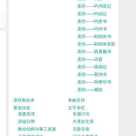
圣经——约书亚记
圣经——约伯记
圣经——约拿书
圣经——约珥书
圣经——耶利米书
圣经——耶利米哀歌
圣经——西番雅书
圣经——诗篇
圣经——路得记
圣经——那鸿书
圣经——阿摩司书
圣经——雅歌
圣经和合本
奉献支持
整装待发
文字专栏
基要真理
专题讨论
异端分辨
共享好文章
教会结构与事工发展
天路甘泉