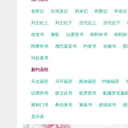
创世记
出埃及记
利未记
民数记
申命
列王纪上
列王纪下
历代志上
历代志下
传道书
雅歌
以赛亚书
耶利米书
耶利米
阿摩司书
俄巴底亚书
约拿书
弥迦书
那
玛拉基书
新约圣经
马太福音
马可福音
路加福音
约翰福音
以弗所书
腓立比书
歌罗西书
帖撒罗尼迦
腓利门书
希伯来书
雅各书
彼得前书
彼
启示录