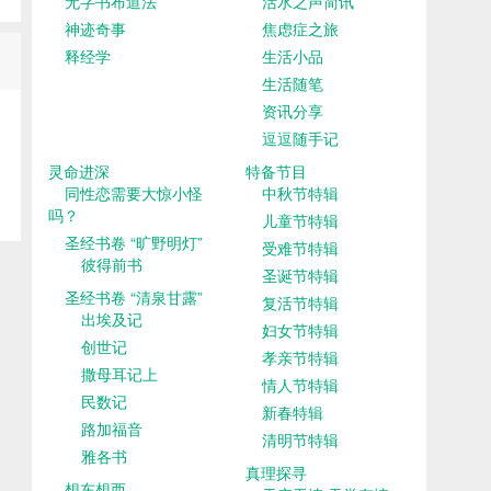
无字书布道法
活水之声简讯
神迹奇事
焦虑症之旅
释经学
生活小品
生活随笔
资讯分享
逗逗随手记
灵命进深
特备节目
同性恋需要大惊小怪
中秋节特辑
吗？
儿童节特辑
圣经书卷 “旷野明灯”
受难节特辑
彼得前书
圣诞节特辑
圣经书卷 “清泉甘露”
复活节特辑
出埃及记
妇女节特辑
创世记
孝亲节特辑
撒母耳记上
情人节特辑
民数记
新春特辑
路加福音
清明节特辑
雅各书
真理探寻
想东想西