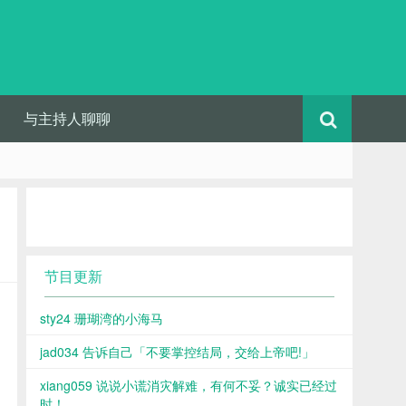
与主持人聊聊
节目更新
sty24 珊瑚湾的小海马
jad034 告诉自己「不要掌控结局，交给上帝吧!」
xiang059 说说小谎消灾解难，有何不妥？诚实已经过
时！