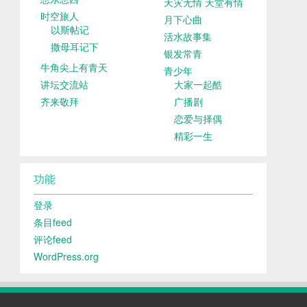
天灾无情 天堂有情
时空旅人
月下心曲
以斯帖记
活水故事集
撒母耳记下
银发常青
牛角尖上有青天
青少年
讲坛交流站
大家一起酷
齐来敬拜
广播剧
恋爱与择偶
精彩一生
功能
登录
条目feed
评论feed
WordPress.org