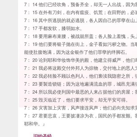
7： 14 他们已经吹角，预备齐全，却无一人出战，因
7： 15 在外有刀剑，在内有瘟疫、饥荒；在田野的，
7： 16 其中所逃脱的就必逃脱，各人因自己的罪孽在
7： 17 手都发软，膝弱如水。
7： 18 要用麻布束腰，被战兢所盖；各人脸上羞愧，头
7： 19 他们要将银子抛在街上，金子看如污秽之物
能使肚腹饱满，因为这金银作了他们罪孽的绊脚石。
7： 20 论到耶和华妆饰华美的殿，他建立得威严，
7： 21 我必将这殿交付外邦人为掠物，交付地上的恶
7： 22 我必转脸不顾以色列人，他们亵渎我隐密之所
7： 23 要製造锁链；因为这地遍满流血的罪，城邑充满
7： 24 所以我必使列国中最恶的人来占据他们的房屋
7： 25 毁灭临近了，他们要求平安，却无平安可得。
7： 26 灾害加上灾害，风声接连风声；他们必向先知
7： 27 君要悲哀，王要披凄凉为衣，国民的手都发
耶和华。』
旧约圣经