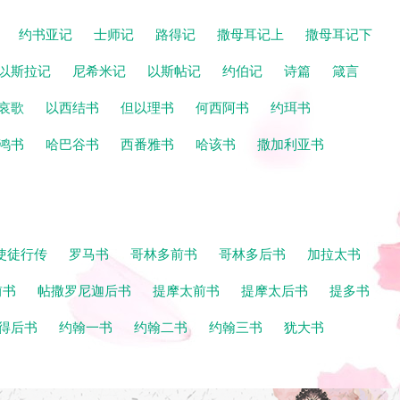
记
约书亚记
士师记
路得记
撒母耳记上
撒母耳记下
以斯拉记
尼希米记
以斯帖记
约伯记
诗篇
箴言
哀歌
以西结书
但以理书
何西阿书
约珥书
鸿书
哈巴谷书
西番雅书
哈该书
撒加利亚书
使徒行传
罗马书
哥林多前书
哥林多后书
加拉太书
前书
帖撒罗尼迦后书
提摩太前书
提摩太后书
提多书
得后书
约翰一书
约翰二书
约翰三书
犹大书