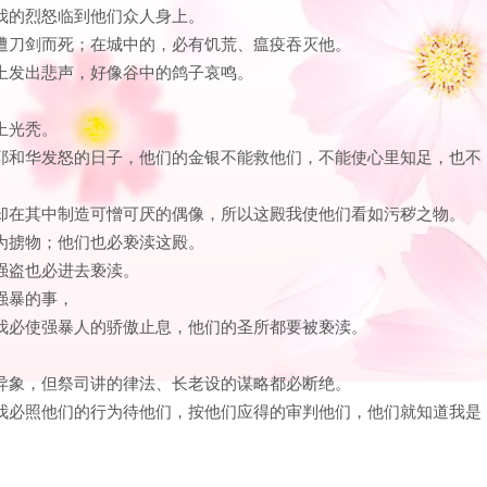
为我的烈怒临到他们众人身上。
必遭刀剑而死；在城中的，必有饥荒、瘟疫吞灭他。
山上发出悲声，好像谷中的鸽子哀鸣。
上光秃。
。当耶和华发怒的日子，他们的金银不能救他们，不能使心里知足，也不
他们却在其中制造可憎可厌的偶像，所以这殿我使他们看如污秽之物。
人为掳物；他们也必亵渎这殿。
，强盗也必进去亵渎。
强暴的事，
；我必使强暴人的骄傲止息，他们的圣所都要被亵渎。
求异象，但祭司讲的律法、长老设的谋略都必断绝。
颤。我必照他们的行为待他们，按他们应得的审判他们，他们就知道我是