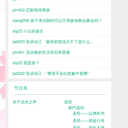
pin402 忍耐笔得果效
xiang058 孩子考试期间可以不用参加教会聚会吗？
sty23 小云的诞生
jad033 告诉自己「最坏的情况大不了是什么」
pin401 流水账的生活依旧有恩典
sty22 我是谁？
jad032 告诉自己：“事情不会比想象中更糟”
节目单
关于活水之声
圣经
新约圣经
圣经——以弗所书
圣经——使徒行传
圣经——加拉太书