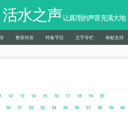
活水之声
让真理的声音充满大地
深
整装待发
特备节目
文字专栏
奉献支持
1
12
13
14
15
16
17
18
19
20
30
31
32
33
34
35
36
37
38
39
40