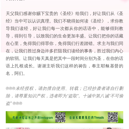
天父我们感谢你赐下宝贵的《圣经》给我们，好让我们从《圣
经》当中可以认识真理。我们不晓得如何读《圣经》，求你教
导我们读经，好让我们每一次都从你的话语中，能够得到教
导，得到引导，以致我们的生命更加丰盛。让我们把你的话藏
在心里，免得我们得罪你，免得我们行差踏错。求主与我们同
在，让我们胜过身边许多拦阻我们读经的事务，胜过我们内心
的软弱。让我们每天真是把其中一段时间分别为圣，在你的话
语上扎根成长。谢谢主听我们这样的祷告，奉主耶稣基督的
名，阿们。
®®®
未经授权，请勿擅自使用、转载；已经抄袭者请自行删
除，请尊重知识产权，违者即为
“
盗取
”
。十诫中第八诫
“
不可偷
盗
” ®®®