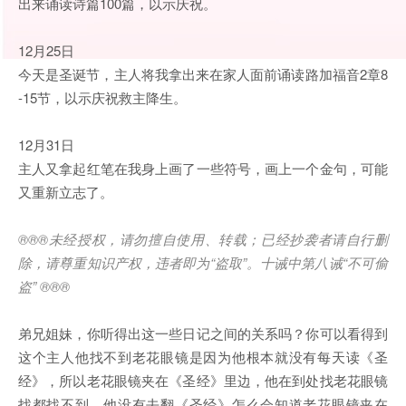
出来诵读诗篇100篇，以示庆祝。
12月25日
今天是圣诞节，主人将我拿出来在家人面前诵读路加福音2章8
-15节，以示庆祝救主降生。
12月31日
主人又拿起红笔在我身上画了一些符号，画上一个金句，可能
又重新立志了。
®®®
未经授权，请勿擅自使用、转载；已经抄袭者请自行删
除，请尊重知识产权，违者即为
“
盗取
”
。十诫中第八诫
“
不可偷
盗
” ®®®
弟兄姐妹，你听得出这一些日记之间的关系吗？你可以看得到
这个主人他找不到老花眼镜是因为他根本就没有每天读《圣
经》，所以老花眼镜夹在《圣经》里边，他在到处找老花眼镜
找都找不到。他没有去翻《圣经》怎么会知道老花眼镜夹在