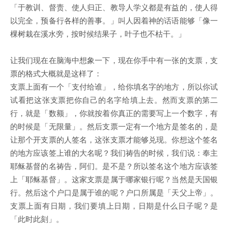
「于教训、督责、使人归正、教导人学义都是有益的，使人得
以完全，预备行各样的善事。」叫人因着神的话语能够「像一
棵树栽在溪水旁，按时候结果子，叶子也不枯干。」
让我们现在在脑海中想象一下，现在你手中有一张的支票，支
票的格式大概就是这样了：
支票上面有一个「支付给谁」，给你填名字的地方，所以你试
试看把这张支票把你自己的名字给填上去。然而支票的第二
行，就是「数额」，你就按着你真正的需要写上一个数字，有
的时候是「无限量」。然后支票一定有一个地方是签名的，是
让那个开支票的人签名，这张支票才能够兑现。你想这个签名
的地方应该签上谁的大名呢？我们祷告的时候，我们说：奉主
耶稣基督的名祷告，阿们。是不是？所以签名这个地方应该签
上「耶稣基督」。这家支票是属于哪家银行呢？当然是天国银
行。然后这个户口是属于谁的呢？户口所属是「天父上帝」。
支票上面有日期，我们要填上日期，日期是什么日子呢？是
「此时此刻」。