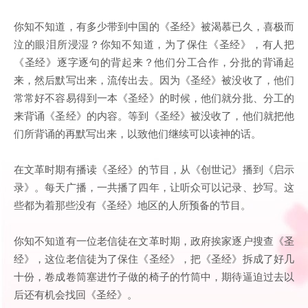
你知不知道，有多少带到中国的《圣经》被渴慕已久，喜极而
泣的眼泪所浸湿？你知不知道，为了保住《圣经》，有人把
《圣经》逐字逐句的背起来？他们分工合作，分批的背诵起
来，然后默写出来，流传出去。因为《圣经》被没收了，他们
常常好不容易得到一本《圣经》的时候，他们就分批、分工的
来背诵《圣经》的内容。等到《圣经》被没收了，他们就把他
们所背诵的再默写出来，以致他们继续可以读神的话。
在文革时期有播读《圣经》的节目，从《创世记》播到《启示
录》。每天广播，一共播了四年，让听众可以记录、抄写。这
些都为着那些没有《圣经》地区的人所预备的节目。
你知不知道有一位老信徒在文革时期，政府挨家逐户搜查《圣
经》，这位老信徒为了保住《圣经》，把《圣经》拆成了好几
十份，卷成卷筒塞进竹子做的椅子的竹筒中，期待逼迫过去以
后还有机会找回《圣经》。