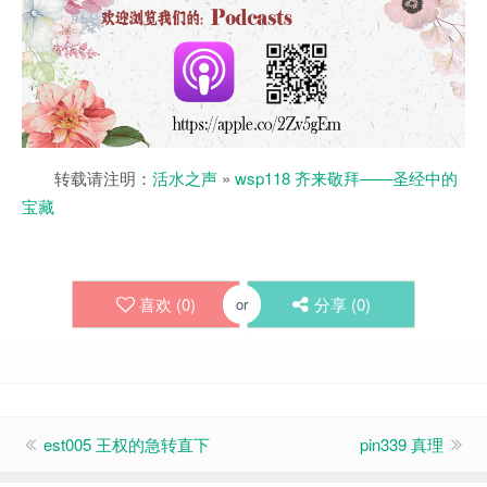
转载请注明：
活水之声
»
wsp118 齐来敬拜——圣经中的
宝藏
喜欢 (
0
)
分享 (
0
)
or
est005 王权的急转直下
pin339 真理