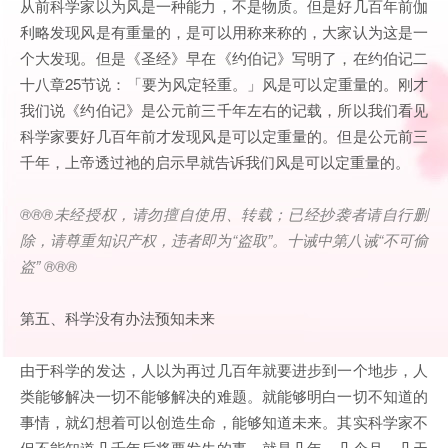
从前科学家以为风是一种能力，不是物质。但是好几百年前伽
利略发现风是有重量的，是可以用称来称的，大家认为这是一
个大发现。但是《圣经》早在《约伯记》写明了，在约伯记二
十八章25节说：「要为风定轻重。」风是可以定重量的。刚才
我们说《约伯记》是公元前三千年左右的记载，所以我们看见
科学家要好几百年前才发现风是可以定重量的。但是公元前三
千年，上帝透过祂的启示早就告诉我们风是可以定重量的。
®®®
未经授权，请勿擅自使用、转载；已经抄袭者请自行删
除，请尊重知识产权，违者即为
“
盗取
”
。十诫中第八诫
“
不可偷
盗
” ®®®
第五、科学没有办法预知未来
由于科学的发达，人以为再过几百年就要进步到一个地步，人
类能够解决一切不能够解决的难题。就能够明白一切不知道的
事情，就幻想着可以创造生命，能够知道未来。其实科学家不
但不能知道几千年后将要发生的事，就是几年、几个月、几天