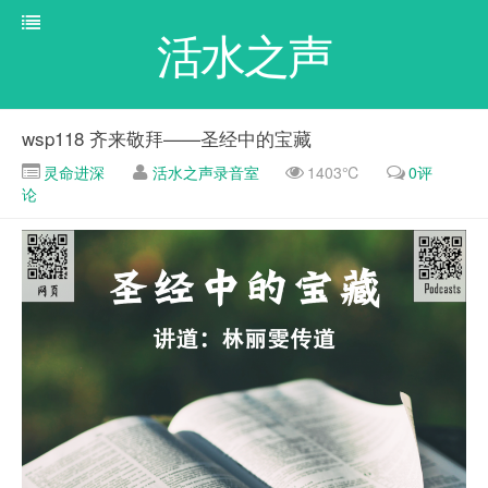
活水之声
wsp118 齐来敬拜——圣经中的宝藏
灵命进深
活水之声录音室
1403℃
0评
论