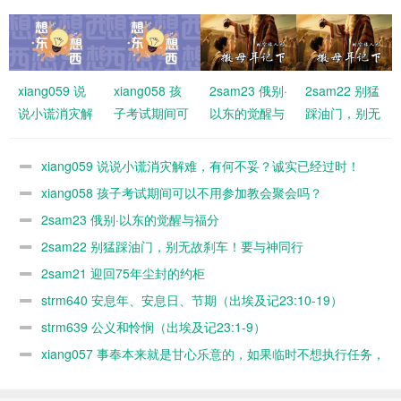
xiang059 说
xiang058 孩
2sam23 俄别·
2sam22 别猛
说小谎消灾解
子考试期间可
以东的觉醒与
踩油门，别无
难，有何不
以不用参加教
福分
故刹车！要与
妥？诚实已经
会聚会吗？
神同行
xiang059 说说小谎消灾解难，有何不妥？诚实已经过时！
过时！
xiang058 孩子考试期间可以不用参加教会聚会吗？
2sam23 俄别·以东的觉醒与福分
2sam22 别猛踩油门，别无故刹车！要与神同行
2sam21 迎回75年尘封的约柜
strm640 安息年、安息日、节期（出埃及记23:10-19）
strm639 公义和怜悯（出埃及记23:1-9）
xiang057 事奉本来就是甘心乐意的，如果临时不想执行任务，
随时可以缺席，何必太认真？又不是上班！