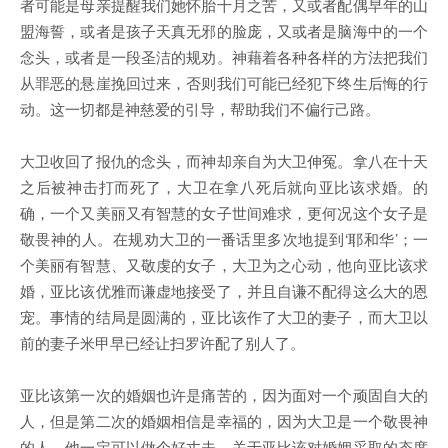
者可能是母亲提醒我们她怀胎十月之苦，又或者配偶早年的山
盟海誓，或者是孩子天真无邪的脸庞，又或者是脑海中的一个
念头，或者是一段圣洁的规劝。神藉着各种各样的方法把我们
从罪恶的悬崖挽回过来，否则我们可能已经犯下终生后悔的行
动。这一切都是神慈爱的引导，帮助我们不偏行己路。
大卫收回了报仇的念头，而神却亲自为大卫伸冤。拿八在十天
之后被神击打而死了，大卫在拿八死后就向亚比该求婚。的
确，一个又美丽又有智慧的女子世间难求，更何况这个女子是
敬畏神的人。在规劝大卫的一番话里多次地提到‘耶和华’；一
个美丽有智慧、又敬虔的女子，大卫为之心动，他向亚比该求
婚，亚比该优雅而谦虚地接受了，并且自谦不配得这么大的恩
宠。事情的结局是圆满的，亚比该作了大卫的妻子，而大卫以
前的妻子米甲早已经让扫罗许配了别人了。
亚比该第一次的婚姻也许是痛苦的，因为面对一个顽固自大的
人，但是第二次的婚姻相信是幸福的，因为大卫是一个敬畏神
的人，他一定可以做个好丈夫。关于亚比该对婚姻采取的态度