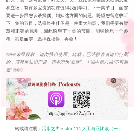
和立场，有许多宝贵的功课值得我们学习。下一集节目，丽雯
要进一步跟您谈谈择偶、婚姻这方面的问题。盼望您留意收听
下一集的节目，选择终生伴侣是一件重大的事，我们需要有智
慧和正确的原则，因此盼望下一集的节目，能够给您一个参
考。我是丽雯，愿神祝福你，再会！
®®®
未经授权，请勿擅自使用、转载；已经抄袭者请自行删
除，请尊重知识产权，违者即为
“
盗取
”
。十诫中第八诫
“
不可偷
盗
” ®®®
转载请注明：
活水之声
»
strm114 大卫与亚比该（一）