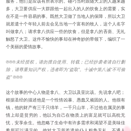
服务，他们是应该有所表示的。碰巧当时跟随大卫的人越来越
多，大卫要供应一大群跟他一起出入的人的饮食上的需要，实
在不是一件容易的事。既然大卫做了当地人的保障，所以大卫
就差遣十个年轻人前去会见当地一个富有的牧人，这个人名字
叫做拿八；请求拿八供应一些的饮食，但是拿八的吝啬、无礼
触怒了大卫。这件不愉快的事却在神奇妙的带领下，编织了一
个美丽的爱情故事。
®®®
未经授权，请勿擅自使用、转载；已经抄袭者请自行删
除，请尊重知识产权，违者即为
“
盗取
”
。十诫中第八诫
“
不可偷
盗
” ®®®
这个故事的中心人物是拿八、大卫以及亚比该。先说拿八吧；
根据圣经的描述他是一个性情凶暴、愚蠢又顽固的人。他很有
钱，他的财产有三千只绵羊，一千只山羊，不过他在属灵的事
情上却是贫穷的，他以为自己在物质上的富足就可以高枕无
忧，安享余生。他忽略了生命中有许多需求和渴望不是美味佳
肴所可以满足的。他对大卫所差遣的仆人粗鲁无礼，不通人