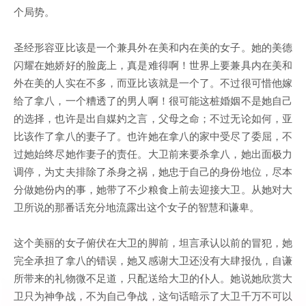
个局势。
圣经形容亚比该是一个兼具外在美和内在美的女子。她的美德
闪耀在她娇好的脸庞上，真是难得啊！世界上要兼具内在美和
外在美的人实在不多，而亚比该就是一个了。不过很可惜他嫁
给了拿八，一个糟透了的男人啊！很可能这桩婚姻不是她自己
的选择，也许是出自媒妁之言，父母之命；不过无论如何，亚
比该作了拿八的妻子了。也许她在拿八的家中受尽了委屈，不
过她始终尽她作妻子的责任。大卫前来要杀拿八，她出面极力
调停，为丈夫排除了杀身之祸，她忠于自己的身份地位，尽本
分做她份内的事，她带了不少粮食上前去迎接大卫。从她对大
卫所说的那番话充分地流露出这个女子的智慧和谦卑。
这个美丽的女子俯伏在大卫的脚前，坦言承认以前的冒犯，她
完全承担了拿八的错误，她又感谢大卫还没有大肆报仇，自谦
所带来的礼物微不足道，只配送给大卫的仆人。她说她欣赏大
卫只为神争战，不为自己争战，这句话暗示了大卫千万不可以