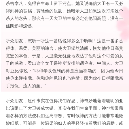
杀害拿八，免得在生命上留下污点。她又说确信大卫有一天必
得到神的赏赐，剪除他的仇敌。她暗示大卫如果这次打消这个
杀人的念头，那么有一天大卫的生命必定会艳阳高照，没有一
丝阴影和遗憾。
听众朋友，您听一听这一番话说得多么中听啊！这是一番多么
得体、温柔、美丽的谏言，使大卫猛然清醒，恢复他往日高贵
宽宏的本色。于是，大卫毫无犹豫地表达了他对这个可爱的女
子的感激，看出这个女子是神所安排的调停者、中间人。大卫
对亚比该说：“耶和华以色列的神是应当称颂的，因为他今日
使你来迎接我。你和你的见识也当称赞；因为你今日拦阻我亲
手报仇、流人的血。”
听众朋友，这件事实在值得我们深思，神奇妙地藉着聪明的亚
比该阻止了大卫铸成大错。其实在我们生命里面，神也常常藉
着各样的方法使我们远离罪恶。有时候神的方法可能非常地微
妙细腻，可能是一位温柔的妇人的手轻轻拍着我们的肩膀，或