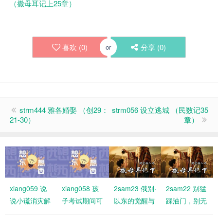
（撒母耳记上25章）
喜欢 (
0
)
分享 (
0
)
or
strm444 雅各婚娶 （创29：
strm056 设立逃城 （民数记35
21-30）
章）
xiang059 说
xiang058 孩
2sam23 俄别·
2sam22 别猛
说小谎消灾解
子考试期间可
以东的觉醒与
踩油门，别无
难，有何不
以不用参加教
福分
故刹车！要与