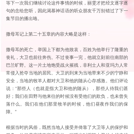
等下一次我们继续讨论这件事情的时候，丽雯才把经文逐字逐
句的念给您听，因此渴慕神话语的听众朋友千万别错过了下一
集节目的播出咯。
撒母耳记上第二十五章的内容大略是这样：
撒母耳的死亡，举国上下都为他致哀，百姓为他举行了隆重的
丧礼，大卫也前往奔伤。不过丧事一完，他就立刻前往南部的
巴兰旷野。这一片土地饱受战火摧残，非利士人和亚玛力人常
常侵入抢夺当地的居民。大卫的到来为当地带来不少的宁静和
安全，当地的牧羊人都对大卫和他的随从心存感激。他们评论
说：“那些人（也就是指大卫和他的随从），那些人待我们甚
好；我们在田野与他来往的时候没有受他们的欺负，也未曾失
落什么。我们在他们那里牧羊的时候，他们昼夜作我们的保
障。”
根据当时的风俗，既然当地人接受并倚靠了大卫等人的保护和