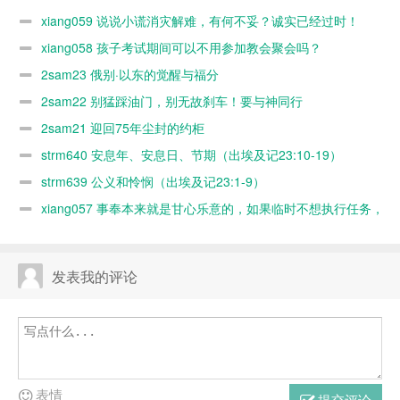
妥？诚实已经
会聚会吗？
神同行
xiang059 说说小谎消灾解难，有何不妥？诚实已经过时！
过时！
xiang058 孩子考试期间可以不用参加教会聚会吗？
2sam23 俄别·以东的觉醒与福分
2sam22 别猛踩油门，别无故刹车！要与神同行
2sam21 迎回75年尘封的约柜
strm640 安息年、安息日、节期（出埃及记23:10-19）
strm639 公义和怜悯（出埃及记23:1-9）
xiang057 事奉本来就是甘心乐意的，如果临时不想执行任务，
随时可以缺席，何必太认真？又不是上班！
发表我的评论
表情
提交评论