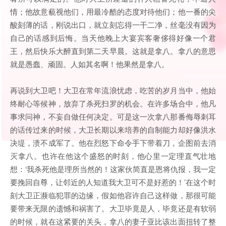
情；他故意藐视他们，用最冷酷的态度对待他们；他一番的尖
酸刻薄的话，刚说出口，就立刻忘得一干二净，丝毫没有因为
自己的话感到后悔。当天他晚上大宴宾客奢侈得好像一个君
王，然后快乐大醉直到第二天早晨。这就是拿八。拿八的意思
就是愚蠢、顽固。人如其名啊！他果然是拿八。
再说到大卫吧！大卫在常年流浪忧虑，吃苦的岁月当中，他始
终耐心等候神，放弃了杀死扫罗的机会。在许多场合中，他凡
事求问神，不妄自做任何决定。可是这一次拿八那番侮辱刺耳
的话传过来的时候，大卫长期以来培养的自制能力却好像洪水
决堤，溃不成军了。他在烈怒下命令手下带着刀，企图前去消
灭拿八。也许在他这个盛怒的时刻，他心里一定理直气壮地
想：‘我杀死他是理所当然的！这家伙简直是恩将仇报，我一定
要挽回自尊，让邻近的人知道我大卫可不是好惹的！’在这个时
刻大卫正濒临犯罪的边缘，假如他容许自己这样做，那很可能
要带来无限的遗憾和祸害了。大卫毕竟是人，毕竟还是有软弱
的时候，就在这紧要的关头，拿八的妻子亚比该出面扭转了整