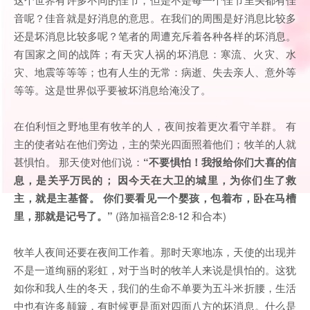
音呢？佳音就是好消息的意思。在我们的周围是好消息比较多
还是坏消息比较多呢？笔者的周遭充斥着各种各样的坏消息。
有国家之间的战阵；有天灾人祸的坏消息：寒流、火灾、水
灾、地震等等等；也有人生的无常：病逝、失去亲人、意外等
等等。这是世界似乎要被坏消息给淹没了。
在伯利恒之野地里有牧羊的人，夜间按着更次看守羊群。 有
主的使者站在他们旁边，主的荣光四面照着他们；牧羊的人就
甚惧怕。 那天使对他们说：
“不要惧怕！我报给你们大喜的信
息，是关乎万民的； 因今天在大卫的城里，为你们生了救
主，就是主基督。 你们要看见一个婴孩，包着布，卧在马槽
里，那就是记号了。”
(路加福音2:8-12 和合本)
牧羊人夜间还要在夜间工作着。那时天寒地冻，天使的出现并
不是一道绚丽的彩虹，对于当时的牧羊人来说是惧怕的。这犹
如你和我人生的冬天，我们的生命不单要为五斗米折腰，生活
中也有许多颠簸，有时候更是面对四面八方的坏消息。什么是