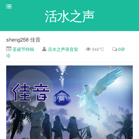
活水之声
sheng258 佳音
圣诞节特辑
活水之声录音室
946℃
0评
论