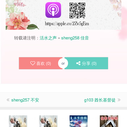
转载请注明：
活水之声
»
sheng258 佳音
喜欢 (
0
)
分享 (
0
)
or
sheng257 不安
g103 酋长基督徒