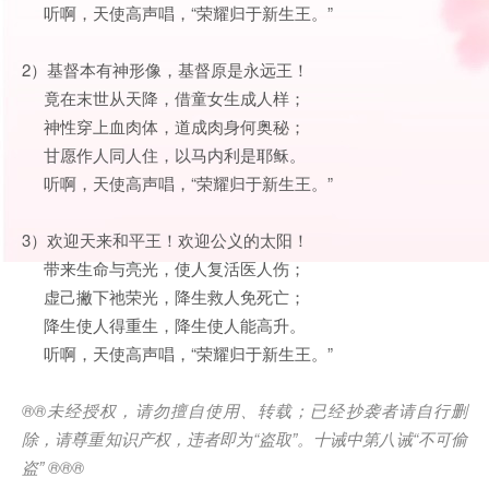
听啊，天使高声唱，“荣耀归于新生王。”
2）基督本有神形像，基督原是永远王！
竟在末世从天降，借童女生成人样；
神性穿上血肉体，道成肉身何奥秘；
甘愿作人同人住，以马内利是耶稣。
听啊，天使高声唱，“荣耀归于新生王。”
3）欢迎天来和平王！欢迎公义的太阳！
带来生命与亮光，使人复活医人伤；
虚己撇下祂荣光，降生救人免死亡；
降生使人得重生，降生使人能高升。
听啊，天使高声唱，“荣耀归于新生王。”
®®
未经授权，请勿擅自使用、转载；已经抄袭者请自行删
除，请尊重知识产权，违者即为
“
盗取
”
。十诫中第八诫
“
不可偷
盗
” ®®®