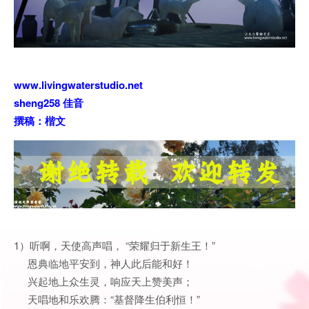
www.livingwaterstudio.net
sheng258 佳音
撰稿：楷文
1）听啊，天使高声唱， “荣耀归于新生王！”
恩典临地平安到，神人此后能和好！
兴起地上众生灵，响应天上赞美声；
天唱地和乐欢腾：“基督降生伯利恒！”