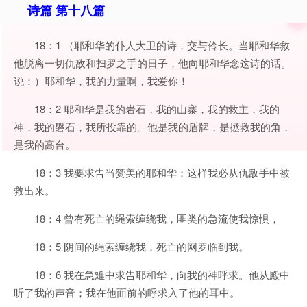
诗篇 第十八篇
18：1 （耶和华的仆人大卫的诗，交与伶长。当耶和华救
他脱离一切仇敌和扫罗之手的日子，他向耶和华念这诗的话。
说：）耶和华，我的力量啊，我爱你！
18：2 耶和华是我的岩石，我的山寨，我的救主，我的
神，我的磐石，我所投靠的。他是我的盾牌，是拯救我的角，
是我的高台。
18：3 我要求告当赞美的耶和华；这样我必从仇敌手中被
救出来。
18：4 曾有死亡的绳索缠绕我，匪类的急流使我惊惧，
18：5 阴间的绳索缠绕我，死亡的网罗临到我。
18：6 我在急难中求告耶和华，向我的神呼求。他从殿中
听了我的声音；我在他面前的呼求入了他的耳中。