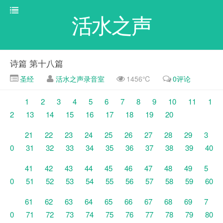
活水之声
诗篇 第十八篇
圣经
活水之声录音室
1456℃
0评论
1
2
3
4
5
6
7
8
9
10
11
1
2
13
14
15
16
17
18
19
20
21
22
23
24
25
26
27
28
29
3
0
31
32
33
34
35
36
37
38
39
40
41
42
43
44
45
46
47
48
49
5
0
51
52
53
54
55
56
57
58
59
60
61
62
63
64
65
66
67
68
69
7
0
71
72
73
74
75
76
77
78
79
80