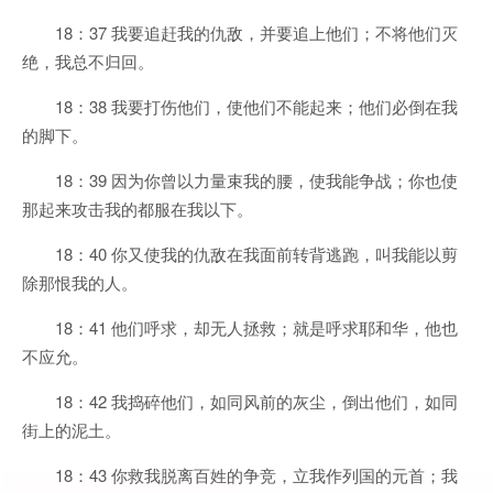
18：37 我要追赶我的仇敌，并要追上他们；不将他们灭
绝，我总不归回。
18：38 我要打伤他们，使他们不能起来；他们必倒在我
的脚下。
18：39 因为你曾以力量束我的腰，使我能争战；你也使
那起来攻击我的都服在我以下。
18：40 你又使我的仇敌在我面前转背逃跑，叫我能以剪
除那恨我的人。
18：41 他们呼求，却无人拯救；就是呼求耶和华，他也
不应允。
18：42 我捣碎他们，如同风前的灰尘，倒出他们，如同
街上的泥土。
18：43 你救我脱离百姓的争竞，立我作列国的元首；我