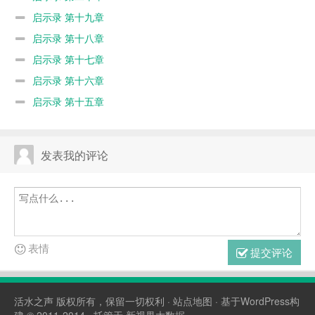
启示录 第十九章
启示录 第十八章
启示录 第十七章
启示录 第十六章
启示录 第十五章
发表我的评论
表情
提交评论
活水之声
版权所有，保留一切权利 ·
站点地图
· 基于WordPress构
建 © 2011-2014 · 托管于
新视界大数据