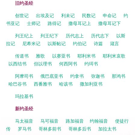
旧约圣经
创世记
出埃及记
利未记
民数记
申命记
约
书亚记
士师记
路得记
撒母耳记上
撒母耳记下
列王纪上
列王纪下
历代志上
历代志下
以斯
拉记
尼希米记
以斯帖记
约伯记
诗篇
箴言
传道书
雅歌
以赛亚书
耶利米书
耶利米哀歌
以西结书
但以理书
何西阿书
约珥书
阿摩司书
俄巴底亚书
约拿书
弥迦书
那鸿书
哈巴谷书
西番雅书
哈该书
撒加利亚书
玛拉基书
新约圣经
马太福音
马可福音
路加福音
约翰福音
使徒行
传
罗马书
哥林多前书
哥林多后书
加拉太书