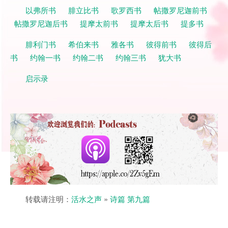
以弗所书
腓立比书
歌罗西书
帖撒罗尼迦前书
帖撒罗尼迦后书
提摩太前书
提摩太后书
提多书
腓利门书
希伯来书
雅各书
彼得前书
彼得后
书
约翰一书
约翰二书
约翰三书
犹大书
启示录
转载请注明：
活水之声
»
诗篇 第九篇