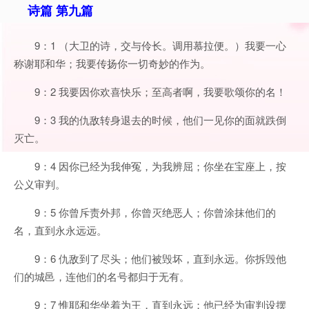
诗篇 第九篇
9：1 （大卫的诗，交与伶长。调用慕拉便。）我要一心
称谢耶和华；我要传扬你一切奇妙的作为。
9：2 我要因你欢喜快乐；至高者啊，我要歌颂你的名！
9：3 我的仇敌转身退去的时候，他们一见你的面就跌倒
灭亡。
9：4 因你已经为我伸冤，为我辨屈；你坐在宝座上，按
公义审判。
9：5 你曾斥责外邦，你曾灭绝恶人；你曾涂抹他们的
名，直到永永远远。
9：6 仇敌到了尽头；他们被毁坏，直到永远。你拆毁他
们的城邑，连他们的名号都归于无有。
9：7 惟耶和华坐着为王，直到永远；他已经为审判设摆