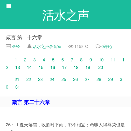
活水之声
箴言 第二十六章
圣经
活水之声录音室
1158℃
0评论
1
2
3
4
5
6
7
8
9
10
11
1
2
13
14
15
16
17
18
19
20
21
22
23
24
25
26
27
28
29
3
0
31
箴言 第二十六章
26： 1 夏天落雪，收割时下雨，都不相宜；愚昧人得尊荣也是