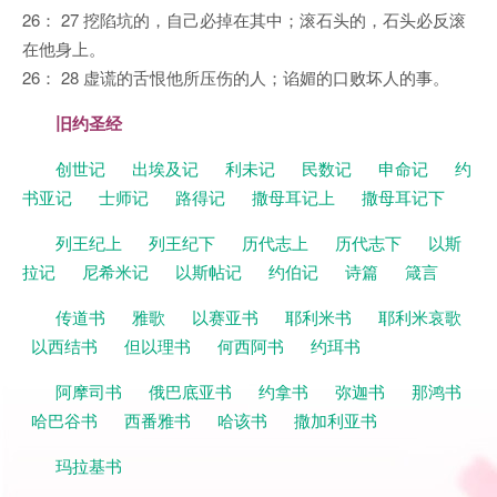
26： 27 挖陷坑的，自己必掉在其中；滚石头的，石头必反滚
在他身上。
26： 28 虚谎的舌恨他所压伤的人；谄媚的口败坏人的事。
旧约圣经
创世记
出埃及记
利未记
民数记
申命记
约
书亚记
士师记
路得记
撒母耳记上
撒母耳记下
列王纪上
列王纪下
历代志上
历代志下
以斯
拉记
尼希米记
以斯帖记
约伯记
诗篇
箴言
传道书
雅歌
以赛亚书
耶利米书
耶利米哀歌
以西结书
但以理书
何西阿书
约珥书
阿摩司书
俄巴底亚书
约拿书
弥迦书
那鸿书
哈巴谷书
西番雅书
哈该书
撒加利亚书
玛拉基书