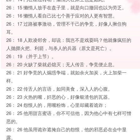
26： 15 懒惰人放手在盘子里，就是向口撤回也以为劳乏。
26： 16 懒惰人看自己比七个善于应对的人更有智慧。
26： 17 过路被事激动，管理不干己的争竞，好像人揪住狗
耳。
26： 18 人欺凌邻舍，却说：我岂不是戏耍吗？他就像疯狂的
人抛掷火把、利箭，与杀人的兵器（原文是死亡）。
26： 19 （并于上节）。
26： 20 火缺了柴就必熄灭；无人传舌，争竞便止息。
26： 21 好争竞的人煽惑争端，就如余火加炭，火上加柴一
样。
26： 22 传舌人的言语，如同美食，深入人的心腹。
26： 23 火热的嘴，奸恶的心，好像银渣包的瓦器。
26： 24 怨恨人的，用嘴粉饰，心里却藏着诡诈；
26： 25 他用甜言蜜语，你不可信他，因为他心中有七样可憎
恶的。
26： 26 他虽用诡诈遮掩自己的怨恨，他的邪恶必在会中显
露。