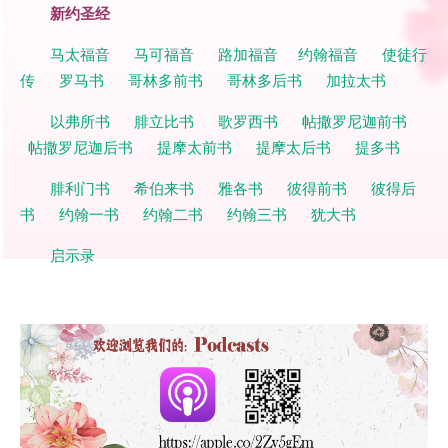
新约圣经
马太福音
马可福音
路加福音
约翰福音
使徒行
传
罗马书
哥林多前书
哥林多后书
加拉太书
以弗所书
腓立比书
歌罗西书
帖撒罗尼迦前书
帖撒罗尼迦后书
提摩太前书
提摩太后书
提多书
腓利门书
希伯来书
雅各书
彼得前书
彼得后
书
约翰一书
约翰二书
约翰三书
犹大书
启示录