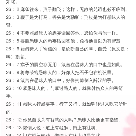
如此。
26： 2 麻雀往来，燕子翻飞；这样，无故的咒诅也必不临到。
26： 3 鞭子是为打马，辔头是为勒驴；刑杖是为打愚昧人的
背。
26： 4 不要照愚昧人的愚妄话回答他，恐怕你与他一样。
26： 5 要照愚昧人的愚妄话回答他，免得他自以为有智慧。
26： 6 藉愚昧人手寄信的，是砍断自己的脚，自受（原文是：
喝）损害。
26： 7 瘸子的脚空存无用；箴言在愚昧人的口中也是如此。
26： 8 将尊荣给愚昧人的，好像人把石子包在机弦里。
26： 9 箴言在愚昧人的口中，好像荆棘刺入醉汉的手。
26： 10 雇愚昧人的，与雇过路人的，就像射伤众人的弓箭
手。
26： 11 愚昧人行愚妄事，行了又行，就如狗转过来吃它所吐
的。
26： 12 你见自以为有智慧的人吗？愚昧人比他更有指望。
26： 13 懒惰人说：道上有猛狮，街上有壮狮。
26： 14 门在枢纽转动，懒惰人在床上也是如此。