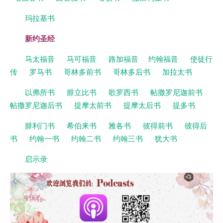
玛拉基书
新约圣经
马太福音
马可福音
路加福音
约翰福音
使徒行
传
罗马书
哥林多前书
哥林多后书
加拉太书
以弗所书
腓立比书
歌罗西书
帖撒罗尼迦前书
帖撒罗尼迦后书
提摩太前书
提摩太后书
提多书
腓利门书
希伯来书
雅各书
彼得前书
彼得后
书
约翰一书
约翰二书
约翰三书
犹大书
启示录