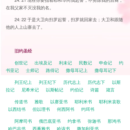
在我父家不灭没我的名。
24: 22 于是大卫向扫罗起誓，扫罗就回家去；大卫和跟随
他的人上山寨去了。
旧约圣经
创世记
出埃及记
利未记
民数记
申命记
约
书亚记
士师记
路得记
撒母耳记上
撒母耳记下
列王纪上
列王纪下
历代志上
历代志下
以斯
拉记
尼希米记
以斯帖记
约伯记
诗篇
箴言
传道书
雅歌
以赛亚书
耶利米书
耶利米哀歌
以西结书
但以理书
何西阿书
约珥书
阿摩司书
俄巴底亚书
约拿书
弥迦书
那鸿书
哈巴谷书
西番雅书
哈该书
撒加利亚书