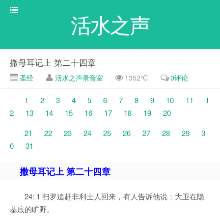
活水之声
撒母耳记上 第二十四章
圣经
活水之声录音室
1352℃
0评论
1
2
3
4
5
6
7
8
9
10
11
1
2
13
14
15
16
17
18
19
20
21
22
23
24
25
26
27
28
29
3
0
31
撒母耳记上 第二十四章
24: 1 扫罗追赶非利士人回来，有人告诉他说：大卫在隐
基底的旷野。