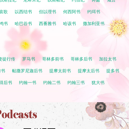
哀歌
以西结书
但以理书
何西阿书
约珥书
鸿书
哈巴谷书
西番雅书
哈该书
撒加利亚书
使徒行传
罗马书
哥林多前书
哥林多后书
加拉太书
前书
帖撒罗尼迦后书
提摩太前书
提摩太后书
提多书
得后书
约翰一书
约翰二书
约翰三书
犹大书