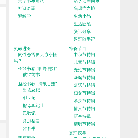
无字书布道法
活水之声简讯
神迹奇事
焦虑症之旅
释经学
生活小品
生活随笔
资讯分享
逗逗随手记
灵命进深
特备节目
同性恋需要大惊小怪
中秋节特辑
吗？
儿童节特辑
圣经书卷 “旷野明灯”
受难节特辑
彼得前书
圣诞节特辑
圣经书卷 “清泉甘露”
复活节特辑
出埃及记
妇女节特辑
创世记
孝亲节特辑
撒母耳记上
情人节特辑
民数记
新春特辑
路加福音
清明节特辑
雅各书
真理探寻
想东想西