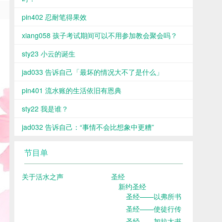
pin402 忍耐笔得果效
xiang058 孩子考试期间可以不用参加教会聚会吗？
sty23 小云的诞生
jad033 告诉自己「最坏的情况大不了是什么」
pin401 流水账的生活依旧有恩典
sty22 我是谁？
jad032 告诉自己：“事情不会比想象中更糟”
节目单
关于活水之声
圣经
新约圣经
圣经——以弗所书
圣经——使徒行传
圣经——加拉太书