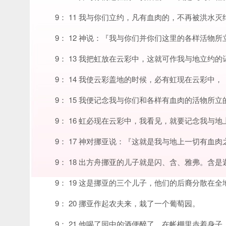
9： 11 我与你们立约，凡有血肉的，不再被洪水
9： 12 神说：『我与你们并你们这里的各样活物
9： 13 我把虹放在云彩中，这就可作我与地立约的
9： 14 我使云彩盖地的时候，必有虹现在云彩中，
9： 15 我便记念我与你们和各样有血肉的活物所
9： 16 虹必现在云彩中，我看见，就要记念我与
9： 17 神对挪亚说：『这就是我与地上一切有血
9： 18 出方舟挪亚的儿子就是闪、含、雅弗。含
9： 19 这是挪亚的三个儿子，他们的后裔分散在全
9： 20 挪亚作起农夫来，栽了一个葡萄园。
9： 21 他喝了园中的酒便醉了，在帐棚里赤着身子