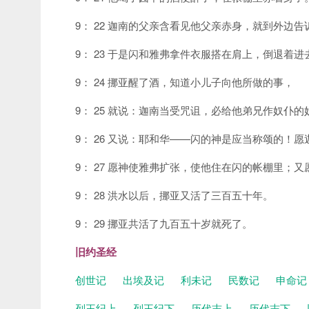
9： 22 迦南的父亲含看见他父亲赤身，就到外边
9： 23 于是闪和雅弗拿件衣服搭在肩上，倒退着
9： 24 挪亚醒了酒，知道小儿子向他所做的事，
9： 25 就说：迦南当受咒诅，必给他弟兄作奴仆的
9： 26 又说：耶和华——闪的神是应当称颂的！
9： 27 愿神使雅弗扩张，使他住在闪的帐棚里；
9： 28 洪水以后，挪亚又活了三百五十年。
9： 29 挪亚共活了九百五十岁就死了。
旧约圣经
创世记
出埃及记
利未记
民数记
申命
列王纪上
列王纪下
历代志上
历代志下