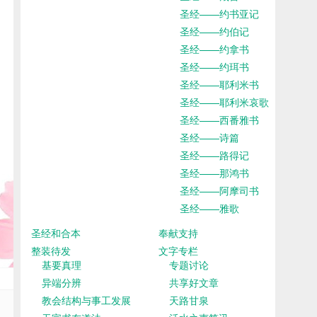
圣经——约书亚记
圣经——约伯记
圣经——约拿书
圣经——约珥书
圣经——耶利米书
圣经——耶利米哀歌
圣经——西番雅书
圣经——诗篇
圣经——路得记
圣经——那鸿书
圣经——阿摩司书
圣经——雅歌
圣经和合本
奉献支持
整装待发
文字专栏
基要真理
专题讨论
异端分辨
共享好文章
教会结构与事工发展
天路甘泉