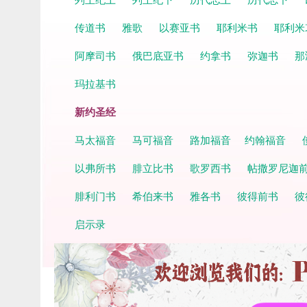
传道书
雅歌
以赛亚书
耶利米书
耶利米
阿摩司书
俄巴底亚书
约拿书
弥迦书
那
玛拉基书
新约圣经
马太福音
马可福音
路加福音
约翰福音
以弗所书
腓立比书
歌罗西书
帖撒罗尼迦
腓利门书
希伯来书
雅各书
彼得前书
彼
启示录