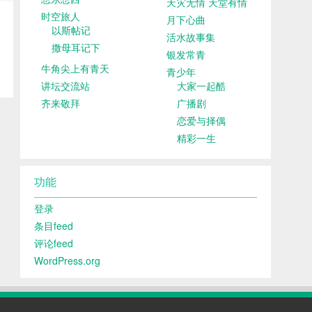
天灾无情 天堂有情
时空旅人
月下心曲
以斯帖记
活水故事集
撒母耳记下
银发常青
牛角尖上有青天
青少年
讲坛交流站
大家一起酷
齐来敬拜
广播剧
恋爱与择偶
精彩一生
功能
登录
条目feed
评论feed
WordPress.org