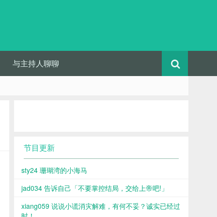
与主持人聊聊
节目更新
sty24 珊瑚湾的小海马
jad034 告诉自己「不要掌控结局，交给上帝吧!」
xiang059 说说小谎消灾解难，有何不妥？诚实已经过
时！