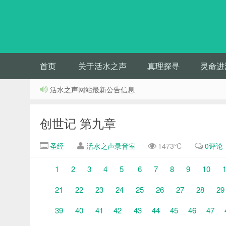
首页
关于活水之声
真理探寻
灵命进
活水之声网站最新公告信息
创世记 第九章
圣经
活水之声录音室
1473℃
0评论
1
2
3
4
5
6
7
8
9
10
21
22
23
24
25
26
27
28
29
39
40
41
42
43
44
45
46
47