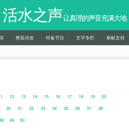
活水之声
让真理的声音充满大地
深
整装待发
特备节目
文字专栏
奉献支持
11
12
13
14
15
16
17
18
19
20
30
31
32
33
34
35
36
37
38
48
49
50