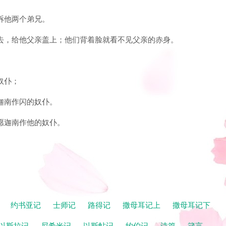
告诉他两个弟兄。
进去，给他父亲盖上；他们背着脸就看不见父亲的赤身。
奴仆；
愿迦南作闪的奴仆。
又愿迦南作他的奴仆。
记
约书亚记
士师记
路得记
撒母耳记上
撒母耳记下
以斯拉记
尼希米记
以斯帖记
约伯记
诗篇
箴言